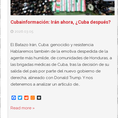
Cubainformación: Irán ahora, ¿Cuba después?
2026.03.05
El Batazo Irán, Cuba: genocidio y resistencia
Hablaremos también de la emotiva despedida de la
agente más humilde, de comunidades de Honduras, a
las brigadas médicas de Cuba, tras la decisión de su
salida del país por parte del nuevo gobierno de
derecha, alineado con Donald Trump. Y nos
detenemos a analizar un artículo de…
F
T
R
M
D
a
w
e
e
i
c
i
d
n
a
Read more »
e
t
d
e
s
b
t
i
a
p