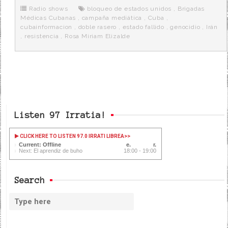
o
e
t
m
o
o
r
e
r
Radio shows
bloqueo de estados unidos
,
Brigadas
k
a
Médicas Cubanas
,
campaña mediática
,
Cuba
,
cubainformacion
,
doble rasero
,
estado fallido
,
genocidio
,
Irán
,
resistencia
,
Rosa Miriam Elizalde
Listen 97 Irratia!
CLICK HERE TO LISTEN 97.0 IRRATI LIBREA
>>
Current: Offline
Next: El aprendiz de buho
18:00 - 19:00
Search