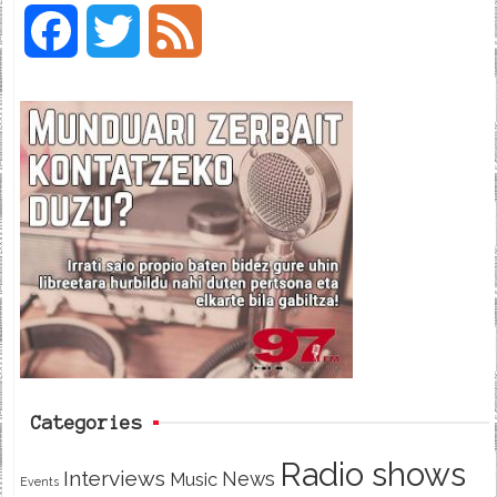
F
T
F
a
w
e
c
i
e
e
t
d
b
t
o
e
o
r
k
Categories
Radio shows
Interviews
News
Music
Events