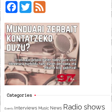
F
T
F
a
w
e
c
i
e
e
t
d
b
t
o
e
o
r
k
Categories
Radio shows
Interviews
News
Music
Events