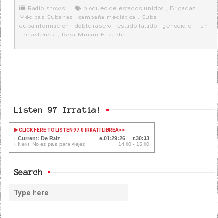
o
e
t
m
o
o
r
e
r
Radio shows
bloqueo de estados unidos
,
Brigadas
k
a
Médicas Cubanas
,
campaña mediática
,
Cuba
,
cubainformacion
,
doble rasero
,
estado fallido
,
genocidio
,
Irán
,
resistencia
,
Rosa Miriam Elizalde
Listen 97 Irratia!
CLICK HERE TO LISTEN 97.0 IRRATI LIBREA
>>
Current: De Raiz
01:29:27
30:32
Next: No es país para viejes
14:00 - 15:00
Search