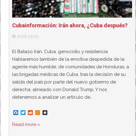
Cubainformación: Irán ahora, ¿Cuba después?
2026.03.05
El Batazo Irán, Cuba: genocidio y resistencia
Hablaremos también de la emotiva despedida de la
agente más humilde, de comunidades de Honduras, a
las brigadas médicas de Cuba, tras la decisión de su
salida del país por parte del nuevo gobierno de
derecha, alineado con Donald Trump. Y nos
detenemos a analizar un artículo de…
F
T
R
M
D
a
w
e
e
i
c
i
d
n
a
Read more »
e
t
d
e
s
b
t
i
a
p