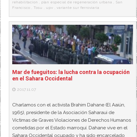
rehabilitacion
,
plan especial de regeneración urbana
,
San
Francisco
,
Tosu
,
upv
,
variante sur ferroviaria
Mar de fueguitos: la lucha contra la ocupación
en el Sahara Occidental
2017.11.07
Charlamos con el activista Brahim Dahane (El Aaiún,
1965), presidente de la Asociación Saharaui de
Víctimas de Graves Violaciones de Derechos Humanos
cometidas por el Estado marroquí. Dahane vive en el
Sahara Occidental ocupado y ha sido encarcelado