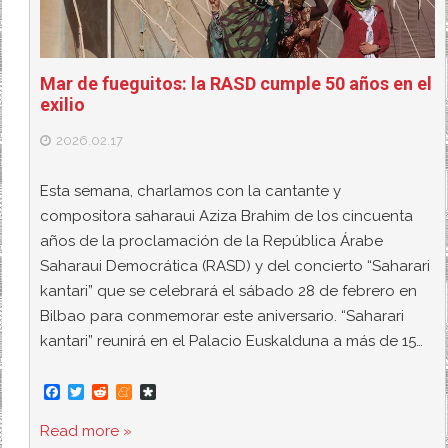
Mar de fueguitos: la RASD cumple 50 años en el
exilio
2026.02.17
Esta semana, charlamos con la cantante y
compositora saharaui Aziza Brahim de los cincuenta
años de la proclamación de la República Árabe
Saharaui Democrática (RASD) y del concierto “Saharari
kantari” que se celebrará el sábado 28 de febrero en
Bilbao para conmemorar este aniversario. “Saharari
kantari” reunirá en el Palacio Euskalduna a más de 15…
F
T
R
M
D
a
w
e
e
i
c
i
d
n
a
Read more »
e
t
d
e
s