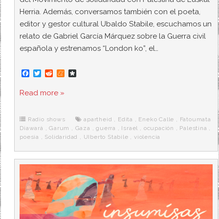
Herria. Además, conversamos también con el poeta,
editor y gestor cultural Ubaldo Stabile, escuchamos un
relato de Gabriel García Márquez sobre la Guerra civil
española y estrenamos “London ko”, el…
F
T
R
M
D
a
w
e
e
i
c
i
d
n
a
Read more »
e
t
d
e
s
b
t
i
a
p
o
e
t
m
o
o
r
e
r
Radio shows
apartheid
,
Edita
,
Eneko Calle
,
Fatoumata
k
a
Diawará
,
Garum
,
Gaza
,
guerra
,
Israel
,
ocupación
,
Palestina
,
poesia
,
Solidaridad
,
UIberto Stabile
,
violencia