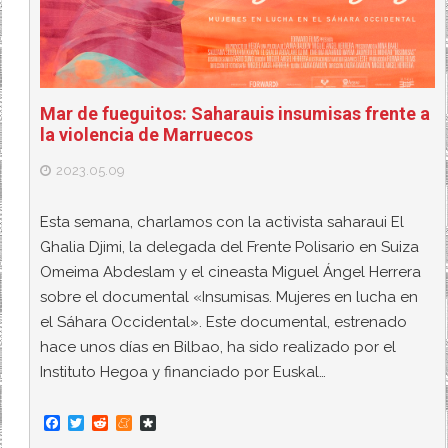
Mar de fueguitos: Saharauis insumisas frente a
la violencia de Marruecos
2023.05.09
Esta semana, charlamos con la activista saharaui El
Ghalia Djimi, la delegada del Frente Polisario en Suiza
Omeima Abdeslam y el cineasta Miguel Ángel Herrera
sobre el documental «Insumisas. Mujeres en lucha en
el Sáhara Occidental». Este documental, estrenado
hace unos días en Bilbao, ha sido realizado por el
Instituto Hegoa y financiado por Euskal…
F
T
R
M
D
a
w
e
e
i