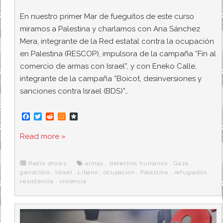
En nuestro primer Mar de fueguitos de este curso
miramos a Palestina y charlamos con Ana Sánchez
Mera, integrante de la Red estatal contra la ocupación
en Palestina (RESCOP), impulsora de la campaña “Fin al
comercio de armas con Israel”, y con Eneko Calle,
integrante de la campaña “Boicot, desinversiones y
sanciones contra Israel (BDS)”…
F
T
R
M
D
a
w
e
e
i
c
i
d
n
a
Read more »
e
t
d
e
s
b
t
i
a
p
o
e
t
m
o
o
r
e
r
Radio shows
armas
,
derechos humanos
,
Gaza
,
k
a
genocidio
,
Israel
,
Libano
,
ocupación
,
Palestina
,
refugiados
,
resistencia
,
violencia