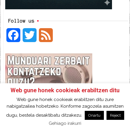
Follow us
F
T
F
a
w
e
c
i
e
e
t
d
Web gune honek cookieak erabiltzen ditu
b
t
Web gune honek cookieak erabiltzen ditu zure
o
e
nabigatzailea hobetzeko. Konforme zagozela asumitzen
dugu, bestela desaktibatu ditzakezu.
Onartu
Reject
o
r
Gehiago irakurri