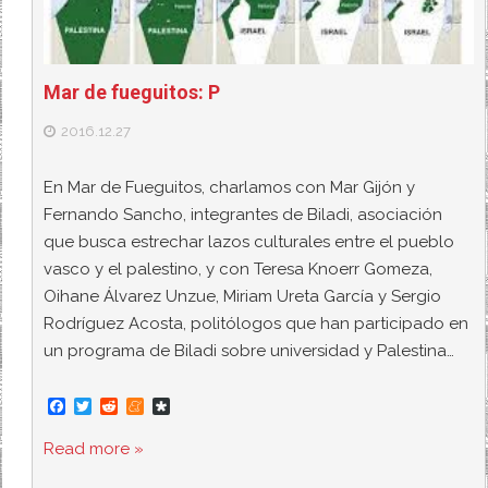
Mar de fueguitos: P
2016.12.27
En Mar de Fueguitos, charlamos con Mar Gijón y
Fernando Sancho, integrantes de Biladi, asociación
que busca estrechar lazos culturales entre el pueblo
vasco y el palestino, y con Teresa Knoerr Gomeza,
Oihane Álvarez Unzue, Miriam Ureta García y Sergio
Rodríguez Acosta, politólogos que han participado en
un programa de Biladi sobre universidad y Palestina…
F
T
R
M
D
a
w
e
e
i
c
i
d
n
a
Read more »
e
t
d
e
s
b
t
i
a
p