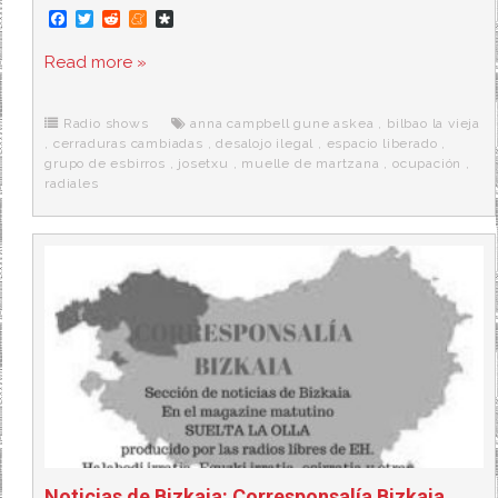
F
T
R
M
D
a
w
e
e
i
c
i
d
n
a
Read more »
e
t
d
e
s
b
t
i
a
p
o
e
t
m
o
o
r
e
r
Radio shows
anna campbell gune askea
,
bilbao la vieja
k
a
,
cerraduras cambiadas
,
desalojo ilegal
,
espacio liberado
,
grupo de esbirros
,
josetxu
,
muelle de martzana
,
ocupación
,
radiales
Noticias de Bizkaia: Corresponsalía Bizkaia