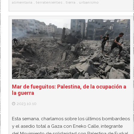
alimentaria
,
terratenientes
,
tierra
,
urbanismo
Mar de fueguitos: Palestina, de la ocupación a
la guerra
2023.10.10
Esta semana, charlamos sobre los últimos bombardeos
y el asedio total a Gaza con Eneko Calle, integrante
del Movimiento de solidaridad con Palestina de Euskal