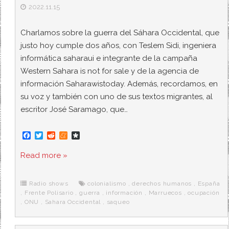
2022.11.15
Charlamos sobre la guerra del Sáhara Occidental, que
justo hoy cumple dos años, con Teslem Sidi, ingeniera
informática saharaui e integrante de la campaña
Western Sahara is not for sale y de la agencia de
información Saharawistoday. Además, recordamos, en
su voz y también con uno de sus textos migrantes, al
escritor José Saramago, que…
F
T
R
M
D
a
w
e
e
i
c
i
d
n
a
Read more »
e
t
d
e
s
b
t
i
a
p
o
e
t
m
o
o
r
e
r
Radio shows
colonialismo
,
derechos humanos
,
España
k
a
,
Frente Polisario
,
guerra
,
información
,
Marruecos
,
ocupación
,
ONU
,
Sahara Occidental
,
saqueo