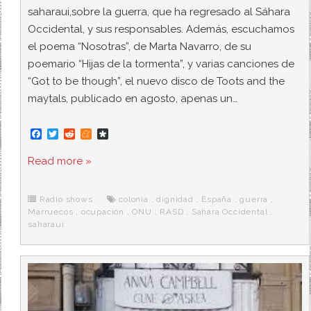
saharaui,sobre la guerra, que ha regresado al Sáhara
Occidental, y sus responsables. Además, escuchamos
el poema “Nosotras”, de Marta Navarro, de su
poemario “Hijas de la tormenta”, y varias canciones de
“Got to be though”, el nuevo disco de Toots and the
maytals, publicado en agosto, apenas un…
F
T
R
M
D
a
w
e
e
i
c
i
d
n
a
Read more »
e
t
d
e
s
b
t
i
a
p
o
e
t
m
o
o
r
e
r
Radio shows
colonia
,
dignidad
,
España
,
guerra
,
k
a
Marruecos
,
ocupación
,
ONU
,
RASD
,
Sahara Occidental
,
saharaui