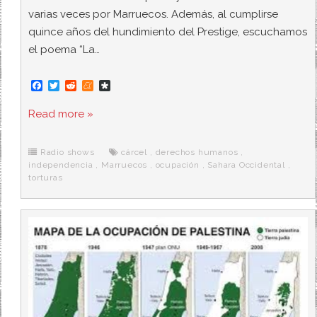
varias veces por Marruecos. Además, al cumplirse
quince años del hundimiento del Prestige, escuchamos
el poema “La…
F
T
R
M
D
a
w
e
e
i
c
i
d
n
a
Read more »
e
t
d
e
s
b
t
i
a
p
o
e
t
m
o
o
r
e
r
Radio shows
cárcel
,
derechos humanos
,
k
a
independencia
,
Marruecos
,
ocupación
,
Sahara Occidental
,
torturas