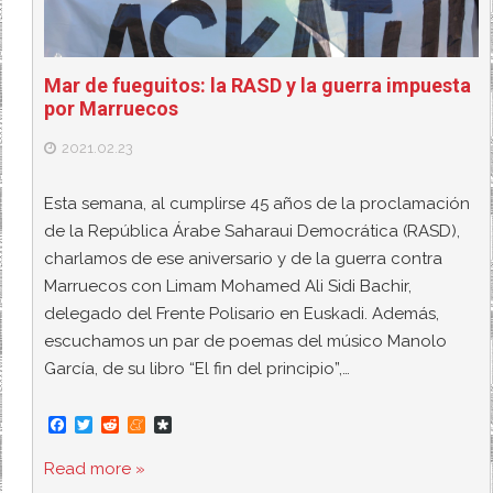
Mar de fueguitos: la RASD y la guerra impuesta
por Marruecos
2021.02.23
Esta semana, al cumplirse 45 años de la proclamación
de la República Árabe Saharaui Democrática (RASD),
charlamos de ese aniversario y de la guerra contra
Marruecos con Limam Mohamed Ali Sidi Bachir,
delegado del Frente Polisario en Euskadi. Además,
escuchamos un par de poemas del músico Manolo
García, de su libro “El fin del principio”,…
F
T
R
M
D
a
w
e
e
i
c
i
d
n
a
Read more »
e
t
d
e
s