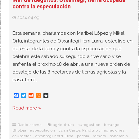
contra la especulación
2024.04.09
Esta semana, charlamos con Maribel López y Mikel
Ortu, integrantes de Otxantegi Herri Lurra, colectivo en
defensa de la tierra y contra la especulación que
celebra este sábado su segundo aniversario y se
enfrenta el próximo 18 de abril a una nueva orden de
desalojo de las 8 hectáreas de tierras agrícolas y la
casa-torre…
F
T
R
M
D
a
w
e
e
i
c
i
d
n
a
Read more »
e
t
d
e
s
b
t
i
a
p
o
e
t
m
o
o
r
e
r
Radio shows
agricultura
,
autogestión
,
berango
,
k
a
Bholoja
,
especulación
,
Juan Carlos Panduro
,
migraciones
,
ocupación
,
otxantegi herri lurra
,
poesia
,
romero
,
soberanía