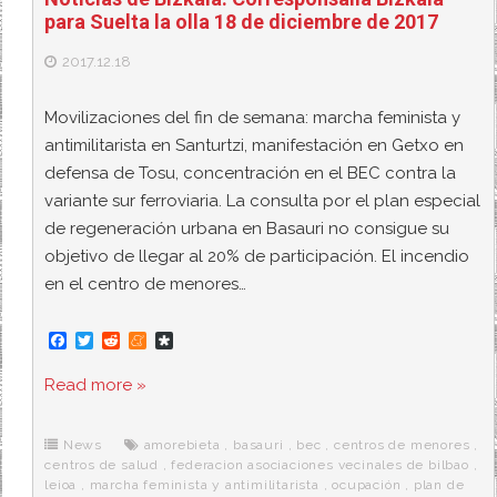
para Suelta la olla 18 de diciembre de 2017
2017.12.18
Movilizaciones del fin de semana: marcha feminista y
antimilitarista en Santurtzi, manifestación en Getxo en
defensa de Tosu, concentración en el BEC contra la
variante sur ferroviaria. La consulta por el plan especial
de regeneración urbana en Basauri no consigue su
objetivo de llegar al 20% de participación. El incendio
en el centro de menores…
F
T
R
M
D
a
w
e
e
i
c
i
d
n
a
Read more »
e
t
d
e
s
b
t
i
a
p
o
e
t
m
o
o
r
e
r
News
amorebieta
,
basauri
,
bec
,
centros de menores
,
k
a
centros de salud
,
federacion asociaciones vecinales de bilbao
,
leioa
,
marcha feminista y antimilitarista
,
ocupación
,
plan de