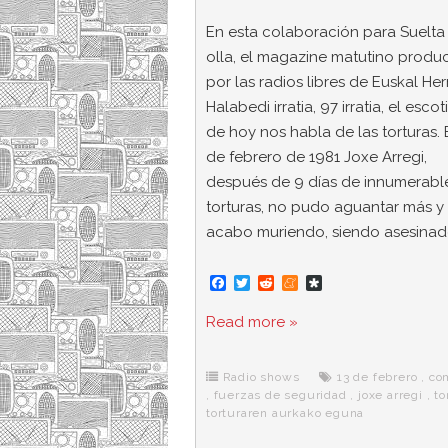
En esta colaboración para Suelta 
olla, el magazine matutino produ
por las radios libres de Euskal Her
Halabedi irratia, 97 irratia, el escot
de hoy nos habla de las torturas. E
de febrero de 1981 Joxe Arregi,
después de 9 días de innumerabl
torturas, no pudo aguantar más y
acabo muriendo, siendo asesina
F
T
R
M
D
a
w
e
e
i
c
i
d
n
a
Read more »
e
t
d
e
s
b
t
i
a
p
o
e
t
m
o
o
r
e
r
Radio shows
13 de febrero
,
co
k
a
,
fuerzas de seguridad
,
joxe arregi
,
to
torturaren aurkako eguna