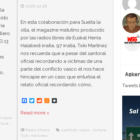
2018.02.28
la
cido
En esta colaboración para Suelta la
ria
olla, el magazine matutino producido
illero
por las radios libres de Euskal Herria
l 13
Halabedi irratia, 97 irratia, Txiki Martínez
nos recuerda que a pesar del santoral
es
oficial recordando a víctimas de una
parte del conflicto vasco él nos hace
do…
Azke
hincapie en un caso que enturbia el
relato oficial recordando cómo…
Tweets b
F
T
R
M
D
a
w
e
e
i
c
i
d
n
a
Read more »
e
t
d
e
s
misaria
b
t
i
a
p
rtura
,
o
e
t
m
o
o
r
e
r
Radio shows
conflicto vasco
,
tortura
,
k
a
Txiki martinez