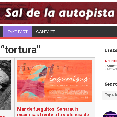
TAKE PART
CONTACT
“tortura”
List
CLICK H
Current
Next: A
Sear
Mar de fueguitos: Saharauis
insumisas frente a la violencia de
ire,