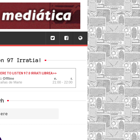
en 97 Irratia!
ERE TO LISTEN 97.0 IRRATI LIBREA
>>
: Offline
rañas de Marte
21:00 - 22:00
ch