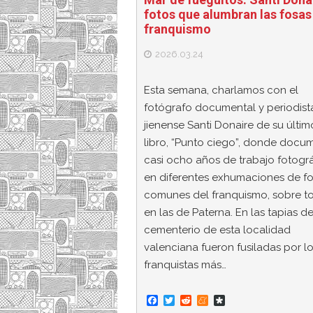
fotos que alumbran las fosas
franquismo
2026.03.24
Esta semana, charlamos con el
fotógrafo documental y periodist
jienense Santi Donaire de su últim
libro, “Punto ciego”, donde docu
casi ocho años de trabajo fotogr
en diferentes exhumaciones de f
comunes del franquismo, sobre t
en las de Paterna. En las tapias de
cementerio de esta localidad
valenciana fueron fusiladas por l
franquistas más…
F
T
R
M
D
a
w
e
e
i