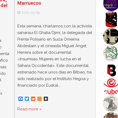
Marruecos
 del
2023.05.09
Esta semana, charlamos con la activista
saharaui El Ghalia Djimi, la delegada del
Frente Polisario en Suiza Omeima
a
Abdeslam y el cineasta Miguel Ángel
o
Herrera sobre el documental
menta
«Insumisas. Mujeres en lucha en el
áfico
Sáhara Occidental». Este documental,
osas
estrenado hace unos días en Bilbao, ha
odo
sido realizado por el Instituto Hegoa y
l
financiado por Euskal…
os
F
T
R
M
D
a
w
e
e
i
c
i
d
n
a
Read more »
e
t
d
e
s
b
t
i
a
p