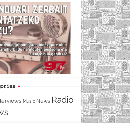
c
i
e
e
t
d
b
t
o
e
o
r
k
gories
Radio
nterviews
News
Music
ws