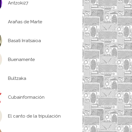
Antzoki27
Arañas de Marte
Basati Irratsaioa
Buenamente
Bultzaka
Cubainformación
El canto de la tripulación