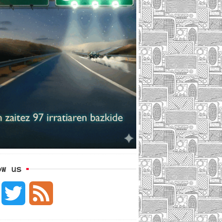
ow us
F
T
F
a
w
e