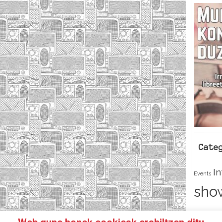
Cate
I
Events
sho