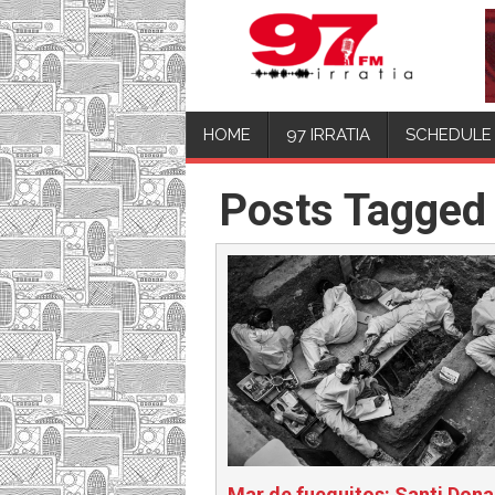
HOME
97 IRRATIA
SCHEDULE
Posts Tagged 
Mar de fueguitos: Santi Dona