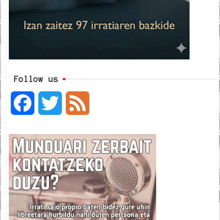
Follow us
F
T
F
a
w
e
c
i
e
e
t
d
b
t