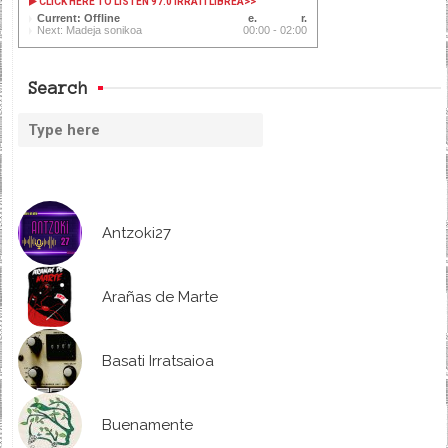
CLICK HERE TO LISTEN 97.0 IRRATI LIBREA
>>
Current: Offline
Next: Madeja sonikoa
00:00 - 02:00
Search
Antzoki27
Arañas de Marte
Basati Irratsaioa
Buenamente