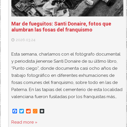
Mar de fueguitos: Santi Donaire, fotos que
alumbran las fosas del franquismo
2026.03.24
Esta semana, charlamos con el fotógrafo documental
y periodista jienense Santi Donaire de su último libro,
“Punto ciego”, donde documenta casi ocho años de
trabajo fotográfico en diferentes exhumaciones de
fosas comunes del franquismo, sobre todo en las de
Paterna. En las tapias del cementerio de esta localidad
valenciana fueron fusiladas por los franquistas más…
F
T
R
M
D
a
w
e
e
i
c
i
d
n
a
Read more »
e
t
d
e
s