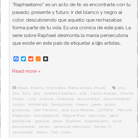
“Raphaelismo” es un acto de fe, es encontrarte con tu
pasado, presente y futuro. Ir del blanco y negro al
color, descubriendo que aquello que rechazabas
forma parte de tu vida. Es una crónica de este país. La
serie sobre Raphael desmonta la manía persecutoria
que existe en este país de etiquetar a l@s artistas…
F
T
R
M
D
a
w
e
e
i
c
i
d
n
a
Read more »
e
t
d
e
s
b
t
i
a
p
o
e
t
m
o
o
r
e
r
News
,
Events
,
Interviews
,
Radio shows
,
Music
00s
,
k
a
70s
,
80s
,
90s
,
Andrés Calamaro
,
arte
,
Carlos Areces
,
Charlie
Arnaiz
,
cine
,
cultura
,
Directora
,
documental
,
documentales
únicos
,
entrevista
,
franquismo
,
freaky
,
geek
,
guión
,
guionista
,
Iván Ferreiro
,
Jose Luis Perales
,
LGTBIQ+
,
Manuel
Alejandro
,
micropodcast
,
Miguel Ríos
,
películas
,
pelis
,
periodista
,
podcast
,
radio
,
Raphael
,
Raphaelismo
,
serie
documental
,
series
,
series de televisión
,
Series Tv
,
sexualidad
,
teatro
,
Tom Jones