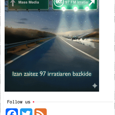
Follow us
F
T
F