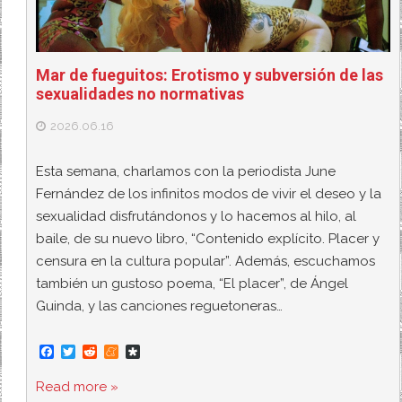
Mar de fueguitos: Erotismo y subversión de las
sexualidades no normativas
2026.06.16
Esta semana, charlamos con la periodista June
Fernández de los infinitos modos de vivir el deseo y la
sexualidad disfrutándonos y lo hacemos al hilo, al
baile, de su nuevo libro, “Contenido explícito. Placer y
censura en la cultura popular”. Además, escuchamos
también un gustoso poema, “El placer”, de Ángel
Guinda, y las canciones reguetoneras…
F
T
R
M
D
a
w
e
e
i
c
i
d
n
a
Read more »
e
t
d
e
s