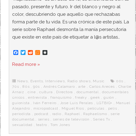
pasado, presente y futuro. Ir del blanco y negro al
color, descubriendo que aquello que rechazabas
forma parte de tu vida. Es una crónica de este país. La
serie sobre Raphael desmonta la manía persecutoria
que existe en este país de etiquetar a l@s artistas…
F
T
R
M
D
a
w
e
e
i
c
i
d
n
a
Read more »
e
t
d
e
s
b
t
i
a
p
o
e
t
m
o
o
r
e
r
News
,
Events
,
Interviews
,
Radio shows
,
Music
00s
,
k
a
70s
,
80s
,
90s
,
Andrés Calamaro
,
arte
,
Carlos Areces
,
Charlie
Arnaiz
,
cine
,
cultura
,
Directora
,
documental
,
documentales
únicos
,
entrevista
,
franquismo
,
freaky
,
geek
,
guión
,
guionista
,
Iván Ferreiro
,
Jose Luis Perales
,
LGTBIQ+
,
Manuel
Alejandro
,
micropodcast
,
Miguel Ríos
,
películas
,
pelis
,
periodista
,
podcast
,
radio
,
Raphael
,
Raphaelismo
,
serie
documental
,
series
,
series de televisión
,
Series Tv
,
sexualidad
,
teatro
,
Tom Jones