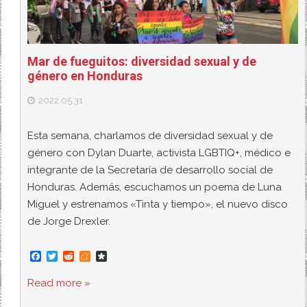
Mar de fueguitos: diversidad sexual y de
género en Honduras
2022.05.31
Esta semana, charlamos de diversidad sexual y de
género con Dylan Duarte, activista LGBTIQ+, médico e
integrante de la Secretaría de desarrollo social de
Honduras. Además, escuchamos un poema de Luna
Miguel y estrenamos «Tinta y tiempo», el nuevo disco
de Jorge Drexler.
F
T
R
M
D
a
w
e
e
i
c
i
d
n
a
Read more »
e
t
d
e
s
b
t
i
a
p