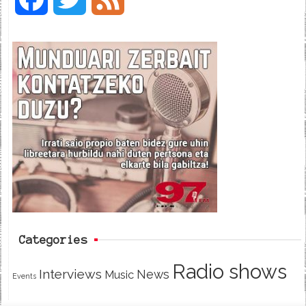
a
w
e
c
i
e
e
t
d
b
t
o
e
o
r
k
Categories
Radio shows
Interviews
News
Music
Events