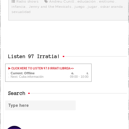
o
r
e
r
Radio shows
Andreu Cunill
,
educación
,
erotismo
,
k
a
infancia
,
Jenny and the Mexicats
,
juego
,
jugar
,
oskar aranda
,
sexualidad
Listen 97 Irratia!
CLICK HERE TO LISTEN 97.0 IRRATI LIBREA
>>
Current: Offline
Next: Cuba información
09:00 - 10:00
Search