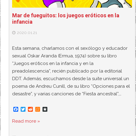
Mar de fueguitos: los juegos eróticos en la
infancia
2020.01.21
Esta semana, charlamos con el sexólogo y educador
sexual Oskar Aranda (Ermua, 1974) sobre su libro
“Juegos eróticos en la infancia y en la
preadolescencia”, recién publicado por la editorial
DDT. Además, escuchamos desde la suite universal un
poema de Andreu Cunill, de su libro “Opciones para el
desastre”, y varias canciones de “Fiesta ancestral”,…
F
T
R
M
D
a
w
e
e
i
c
i
d
n
a
Read more »
e
t
d
e
s
b
t
i
a
p
o
e
t
m
o