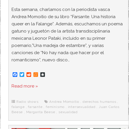
Esta semana, charlamos con la periodista vasca
Andrea Momoitio de su libro “Farsante. Una historia
queer en la Falange”. Además, escuchamos un poema
gatuno y juguetón de la artista transdisciplinaria
mexicana Leonor Pataki, incluido en su primer
poemario,”Una madeja de estambre”, y varias
canciones de “No hay nada que hacer por el
romanticismo”, nuevo disco…
F
T
R
M
D
a
w
e
e
i
c
i
d
n
a
Read more »
e
t
d
e
s
b
t
i
a
p
o
e
t
m
o
o
r
e
r
Radio shows
Andrea Momoitio
,
derechos humanos
,
k
a
falange
,
farsante
,
feminismo
,
intersexualidad
,
Juan Carlos
Beese
,
Margarita Beese
,
sexualidad