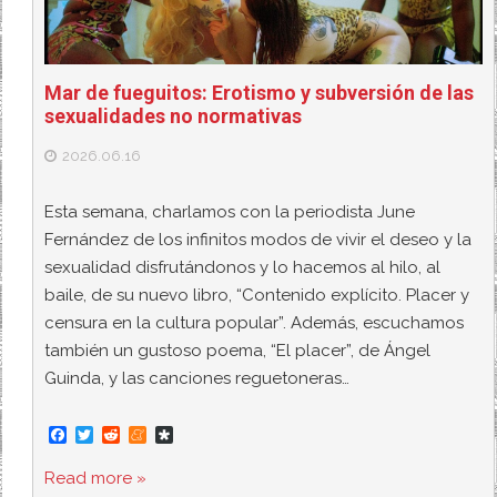
Mar de fueguitos: Erotismo y subversión de las
sexualidades no normativas
2026.06.16
Esta semana, charlamos con la periodista June
Fernández de los infinitos modos de vivir el deseo y la
sexualidad disfrutándonos y lo hacemos al hilo, al
baile, de su nuevo libro, “Contenido explícito. Placer y
censura en la cultura popular”. Además, escuchamos
también un gustoso poema, “El placer”, de Ángel
Guinda, y las canciones reguetoneras…
F
T
R
M
D
a
w
e
e
i
c
i
d
n
a
Read more »
e
t
d
e
s