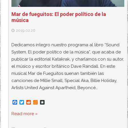
Mar de fueguitos: El poder político de la
música
2019.02.26
Dedicamos íntegro nuestro programa al libro “Sound
System. El poder político de la música”, que acaba de
publicar la editorial Katakrak, y charlamos con su autor,
el músico y escritor británico Dave Randall. En este
musical Mar de Fueguitos suenan también las
canciones de Millie Small, Special Aka, Billie Holiday,
Artists United Against Apartheid, Beyoncé…
F
T
R
M
D
a
w
e
e
i
c
i
d
n
a
Read more »
e
t
d
e
s
b
t
i
a
p
o
e
t
m
o