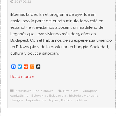
2017.02.22
¡Buenas tardes! En el programa de ayer fue en
castellano (a partir del cuarto minuto todo está en
español), entrevistamos a Josemi, un madrileño de
Leganés que lleva viviendo más de 15 años en
Budapest. Con él hablamos de su experiencia viviendo
en Eslovaquia y de la posterior en Hungría. Sociedad,
cultura y política salpican…
F
T
R
M
D
a
w
e
e
i
c
i
d
n
a
Read more »
e
t
d
e
s
b
t
i
a
p
o
e
t
m
o
o
r
e
r
Interviews
,
Radio shows
Bratislava
,
Budapest
,
k
a
capitalismo
,
Eslovakia
,
Eslovaquia
,
historia
,
Hungaria
,
Hungría
,
kapitalismoa
,
Nytra
,
Política
,
politika