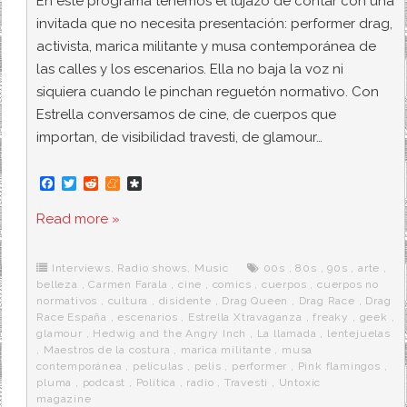
En este programa tenemos el lujazo de contar con una
invitada que no necesita presentación: performer drag,
activista, marica militante y musa contemporánea de
las calles y los escenarios. Ella no baja la voz ni
siquiera cuando le pinchan reguetón normativo. Con
Estrella conversamos de cine, de cuerpos que
importan, de visibilidad travesti, de glamour…
F
T
R
M
D
a
w
e
e
i
c
i
d
n
a
Read more »
e
t
d
e
s
b
t
i
a
p
o
e
t
m
o
o
r
e
r
Interviews
,
Radio shows
,
Music
00s
,
80s
,
90s
,
arte
,
k
a
belleza
,
Carmen Farala
,
cine
,
comics
,
cuerpos
,
cuerpos no
normativos
,
cultura
,
disidente
,
Drag Queen
,
Drag Race
,
Drag
Race España
,
escenarios
,
Estrella Xtravaganza
,
freaky
,
geek
,
glamour
,
Hedwig and the Angry Inch
,
La llamada
,
lentejuelas
,
Maestros de la costura
,
marica militante
,
musa
contemporánea
,
películas
,
pelis
,
performer
,
Pink flamingos
,
pluma
,
podcast
,
Política
,
radio
,
Travesti
,
Untoxic
magazine