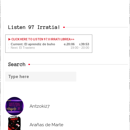
Listen 97 Irratia!
CLICK HERE TO LISTEN 97.0 IRRATI LIBREA
>>
Current: El aprendiz de buho
20:07
39:52
Next: El Trastero
19:00 - 20:00
Search
Antzoki27
Arañas de Marte