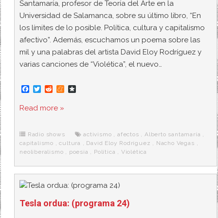
Santamaría, profesor de Teoría del Arte en la
Universidad de Salamanca, sobre su último libro, “En
los límites de lo posible. Política, cultura y capitalismo
afectivo”. Además, escuchamos un poema sobre las
mil y una palabras del artista David Eloy Rodríguez y
varias canciones de “Violética”, el nuevo…
F
T
R
M
D
a
w
e
e
i
c
i
d
n
a
Read more »
e
t
d
e
s
b
t
i
a
p
o
e
t
m
o
o
r
e
r
Radio shows
activismo
,
afectos
,
Alberto santamaría
,
k
a
capitalismo
,
cultura
,
David Eloy Rodríguez
,
Nacho Vegas
,
neoliberalismo
,
poesia
,
Política
,
Violética
Tesla ordua: (programa 24)