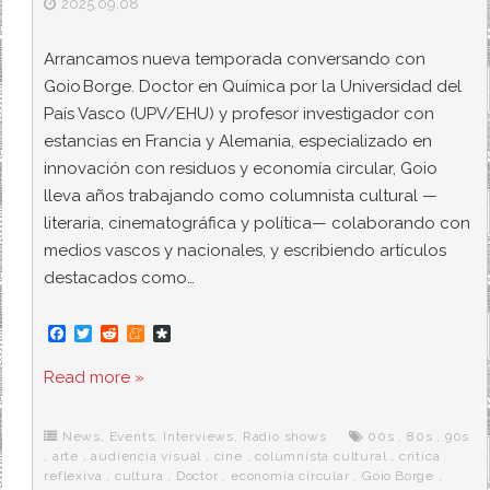
2025.09.08
Arrancamos nueva temporada conversando con
Goio Borge. Doctor en Química por la Universidad del
País Vasco (UPV/EHU) y profesor investigador con
estancias en Francia y Alemania, especializado en
innovación con residuos y economía circular, Goio
lleva años trabajando como columnista cultural —
literaria, cinematográfica y política— colaborando con
medios vascos y nacionales, y escribiendo artículos
destacados como…
F
T
R
M
D
a
w
e
e
i
c
i
d
n
a
Read more »
e
t
d
e
s
b
t
i
a
p
o
e
t
m
o
o
r
e
r
News
,
Events
,
Interviews
,
Radio shows
00s
,
80s
,
90s
k
a
,
arte
,
audiencia visual
,
cine
,
columnista cultural
,
crítica
reflexiva
,
cultura
,
Doctor
,
economía circular
,
Goio Borge
,