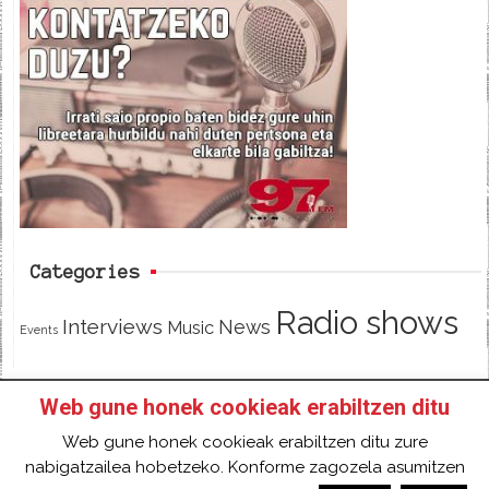
e
t
d
b
t
o
e
o
r
k
Categories
Radio shows
Interviews
News
Music
Events
Web gune honek cookieak erabiltzen ditu
HOME
HAZTE SOCI@ DE 97FM IRRATIA
Web gune honek cookieak erabiltzen ditu zure
FACEBOOK
TWITTER
CONTACT
LOGIN
nabigatzailea hobetzeko. Konforme zagozela asumitzen