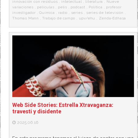
innovación con residuos
,
intelectual
,
literatura
,
Nueve
variaciones
,
películas
,
pelis
,
podcast
,
Política
,
profesor
investigador
,
Quimica
,
radio
,
series
,
series de televisión
,
Thomas Mann
,
Trabajo de campo
,
upv/ehu
,
Zenda‑Edhasa
Web Side Stories: Estrella Xtravaganza:
travesti y disidente
2025.06.16