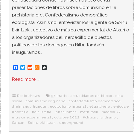
presentaciones de libros sobre Comunismo en la
prehistoria o el Confederalismo democrático
ecologista. Asimismo, entrevistamos la gente de Soinu
Ekintzak , colectivo de música experimental de Atxuri o
a los organizadores del mercadillo de puestos
políticos de los domingos en Bilbi. También
inauguramos…
F
T
R
M
D
a
w
e
e
i
c
i
d
n
a
Read more »
e
t
d
e
s
b
t
i
a
p
o
e
t
m
o
o
r
e
r
Radio shows
97 irratia
,
actualidades en bilbao
,
cine
k
a
social
,
comunismo originario
,
confederalismo democratico
,
dreimandy hundur
,
ecologismo integral
,
el gallinero
,
enfoque
libertario
,
irola irratia
,
lanzallamas
,
math rock
,
modelo 77
,
musica experimental
,
octubre 2022
,
Política
,
ruidismo
,
Sarean
,
Soinu ekintzak
,
underground