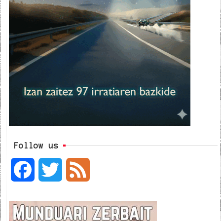
Follow us
F
T
F
a
w
e
c
i
e