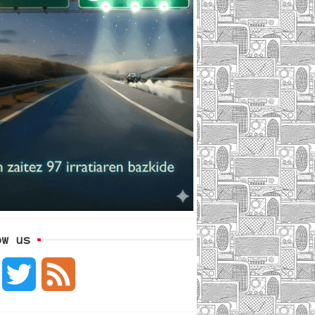
ow us
F
T
F
a
w
e