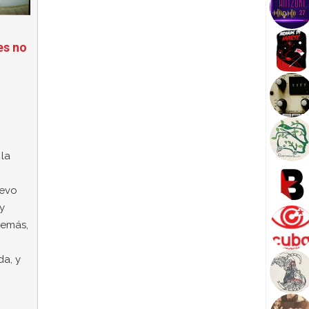
es no
 la
uevo
 y
demás,
da, y