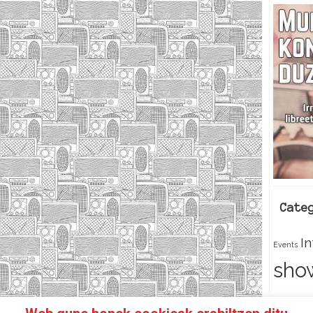
Cate
I
Events
sho