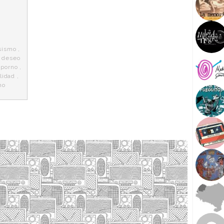
sismo
,
,
deseo
,
porno
,
lidad
,
mo