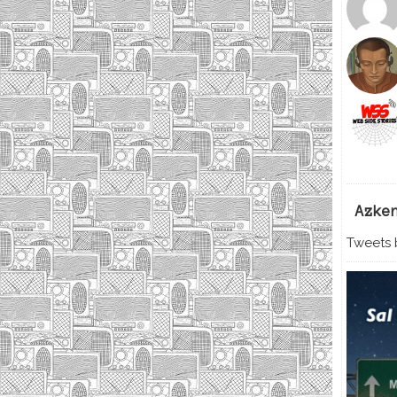
Azke
Tweets b