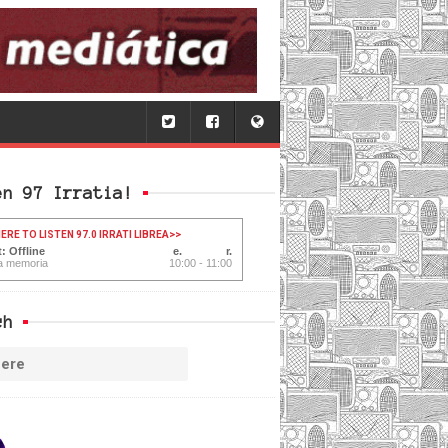
en 97 Irratia!
ERE TO LISTEN 97.0 IRRATI LIBREA
>>
: Offline
a memoria
10:00 - 11:00
ch