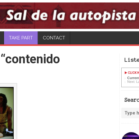
CONTACT
 “contenido
List
CLICK H
Current
Next: L
Sear