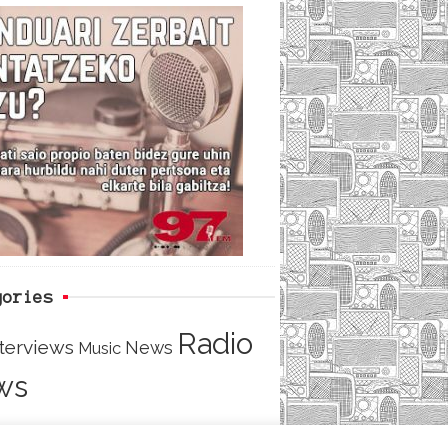
c
i
e
e
t
d
b
t
o
e
o
r
k
gories
Radio
nterviews
News
Music
ws