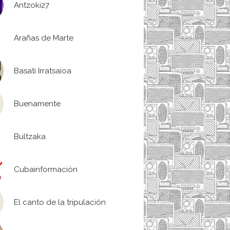
Antzoki27
Arañas de Marte
Basati Irratsaioa
Buenamente
Bultzaka
Cubainformación
El canto de la tripulación