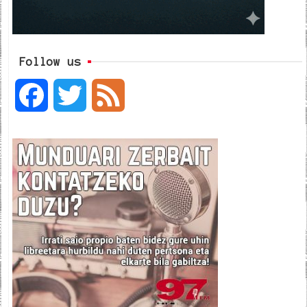
Follow us
F
T
F
a
w
e
c
i
e
e
t
d
b
t
o
e
o
r