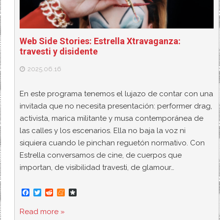
Web Side Stories: Estrella Xtravaganza:
travesti y disidente
2025.06.16
En este programa tenemos el lujazo de contar con una
invitada que no necesita presentación: performer drag,
activista, marica militante y musa contemporánea de
las calles y los escenarios. Ella no baja la voz ni
siquiera cuando le pinchan reguetón normativo. Con
Estrella conversamos de cine, de cuerpos que
importan, de visibilidad travesti, de glamour…
F
T
R
M
D
a
w
e
e
i
c
i
d
n
a
Read more »
e
t
d
e
s