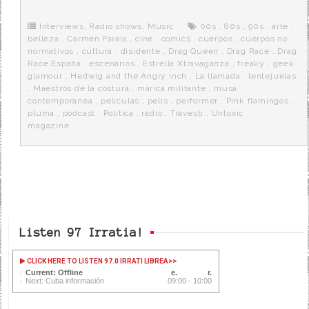
b
t
i
a
p
o
e
t
m
o
o
r
e
r
Interviews
,
Radio shows
,
Music
00s
,
80s
,
90s
,
arte
,
k
a
belleza
,
Carmen Farala
,
cine
,
comics
,
cuerpos
,
cuerpos no
normativos
,
cultura
,
disidente
,
Drag Queen
,
Drag Race
,
Drag
Race España
,
escenarios
,
Estrella Xtravaganza
,
freaky
,
geek
,
glamour
,
Hedwig and the Angry Inch
,
La llamada
,
lentejuelas
,
Maestros de la costura
,
marica militante
,
musa
contemporánea
,
películas
,
pelis
,
performer
,
Pink flamingos
,
pluma
,
podcast
,
Política
,
radio
,
Travesti
,
Untoxic
magazine
Listen 97 Irratia!
CLICK HERE TO LISTEN 97.0 IRRATI LIBREA
>>
Current: Offline
Next: Cuba información
09:00 - 10:00