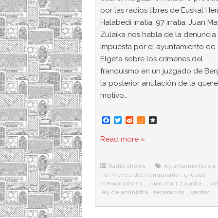
por las radios libres de Euskal Her
Halabedi irratia, 97 irratia, Juan Ma
Zulaika nos habla de la denuncia
impuesta por el ayuntamiento de
Elgeta sobre los crímenes del
franquismo en un juzgado de Ber
la posterior anulación de la querel
motivo…
F
T
R
M
D
a
w
e
e
i
c
i
d
n
a
Read more »
e
t
d
e
s
b
t
i
a
p
o
e
t
m
o
o
r
e
r
Radio shows
Ayuntamiento de 
k
a
,
crimenes del franquismo
,
grupos
memorialistas
,
Juan mari zulaika
,
jus
ley de aministia
,
reparación
,
verdad