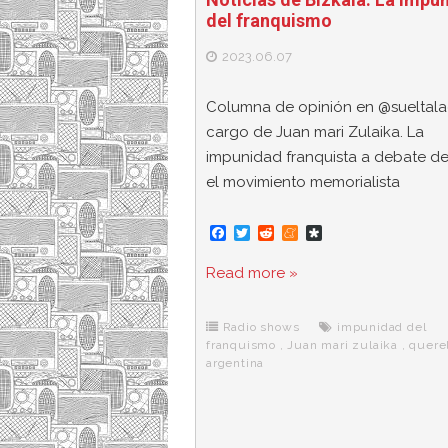
del franquismo
2023.06.07
Columna de opinión en @sueltala
cargo de Juan mari Zulaika. La
impunidad franquista a debate d
el movimiento memorialista
F
T
R
M
D
a
w
e
e
i
c
i
d
n
a
Read more »
e
t
d
e
s
b
t
i
a
p
o
e
t
m
o
o
r
e
r
Radio shows
impunidad del
k
a
franquismo
,
Juan mari zulaika
,
querel
argentina