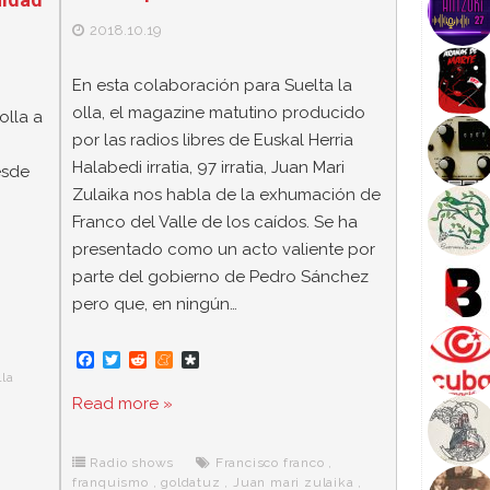
2018.10.19
En esta colaboración para Suelta la
olla, el magazine matutino producido
olla a
por las radios libres de Euskal Herria
Halabedi irratia, 97 irratia, Juan Mari
esde
Zulaika nos habla de la exhumación de
Franco del Valle de los caídos. Se ha
presentado como un acto valiente por
parte del gobierno de Pedro Sánchez
pero que, en ningún…
F
T
R
M
D
a
w
e
e
i
la
c
i
d
n
a
Read more »
e
t
d
e
s
b
t
i
a
p
o
e
t
m
o
o
r
e
r
Radio shows
Francisco franco
,
k
a
franquismo
,
goldatuz
,
Juan mari zulaika
,