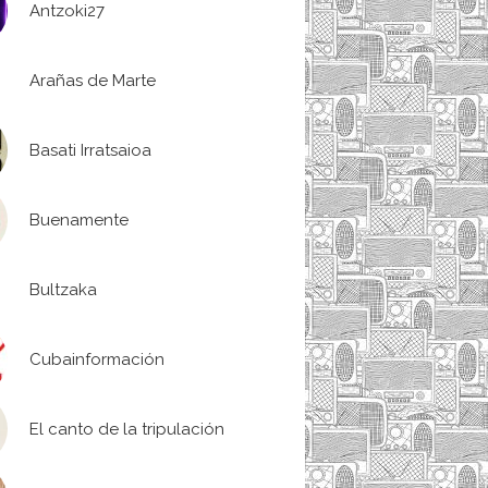
Antzoki27
Arañas de Marte
Basati Irratsaioa
Buenamente
Bultzaka
Cubainformación
El canto de la tripulación