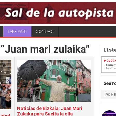
CONTACT
“Juan mari zulaika”
List
CLICK H
Current
Next: W
Sear
Noticias de Bizkaia: Juan Mari
Zulaika para Suelta la olla
nidad