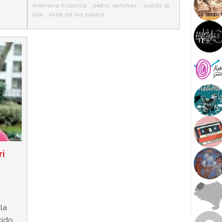
memoria histórica
,
pedro sanchez
,
suelta la
olla
,
valle de los caidos
ri
la
cido