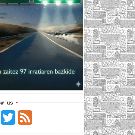
ow us
F
T
F
a
w
e