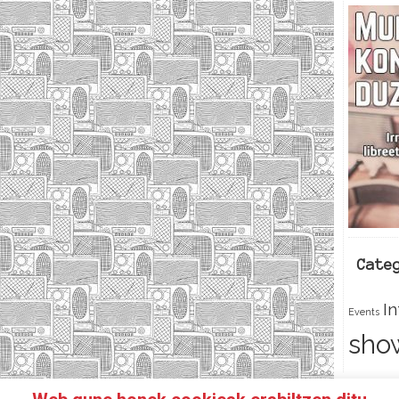
Cate
I
Events
sho