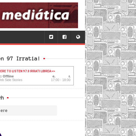
en 97 Irratia!
ERE TO LISTEN 97.0 IRRATI LIBREA
>>
: Offline
eb Side Stories
17:00 - 18:00
ch