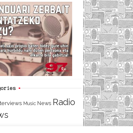
c
i
e
e
t
d
b
t
o
e
o
r
k
gories
Radio
nterviews
News
Music
ws