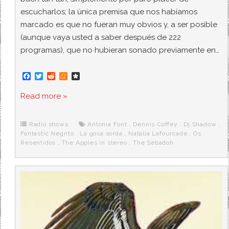
escucharlos; la única premisa que nos habíamos
marcado es que no fueran muy obvios y, a ser posible
(aunque vaya usted a saber después de 222
programas), que no hubieran sonado previamente en…
F
T
R
M
D
a
w
e
e
i
c
i
d
n
a
Read more »
e
t
d
e
s
b
t
i
a
p
o
e
t
m
o
o
r
e
r
Radio shows
Antonia Font
,
Dennis Coffey
,
Dj Shadow
,
k
a
Fantastic Negrito
,
La gosa sorda
,
Natalia Lafourcade
,
Os
Resentidos
,
The Apples in stereo
,
The Sebadoh