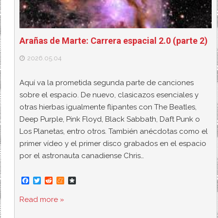
Arañas de Marte: Carrera espacial 2.0 (parte 2)
2026.05.04
Aquí va la prometida segunda parte de canciones
sobre el espacio. De nuevo, clasicazos esenciales y
otras hierbas igualmente flipantes con The Beatles,
Deep Purple, Pink Floyd, Black Sabbath, Daft Punk o
Los Planetas, entro otros. También anécdotas como el
primer vídeo y el primer disco grabados en el espacio
por el astronauta canadiense Chris…
F
T
R
M
D
a
w
e
e
i
c
i
d
n
a
Read more »
e
t
d
e
s
b
t
i
a
p