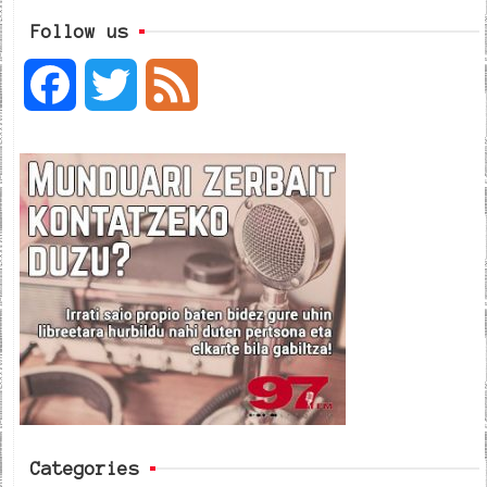
Follow us
F
T
F
a
w
e
c
i
e
e
t
d
b
t
o
e
o
r
k
Categories