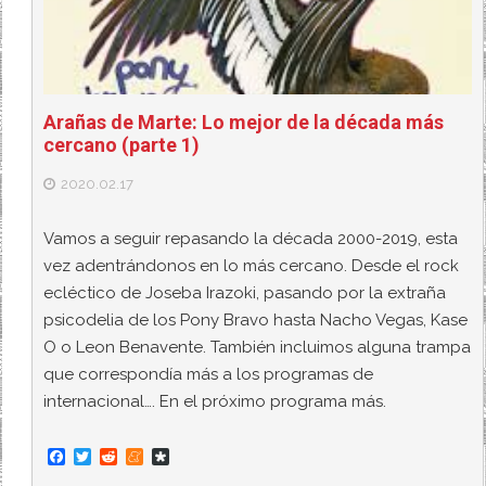
Arañas de Marte: Lo mejor de la década más
cercano (parte 1)
2020.02.17
Vamos a seguir repasando la década 2000-2019, esta
vez adentrándonos en lo más cercano. Desde el rock
ecléctico de Joseba Irazoki, pasando por la extraña
psicodelia de los Pony Bravo hasta Nacho Vegas, Kase
O o Leon Benavente. También incluimos alguna trampa
que correspondía más a los programas de
internacional…. En el próximo programa más.
F
T
R
M
D
a
w
e
e
i