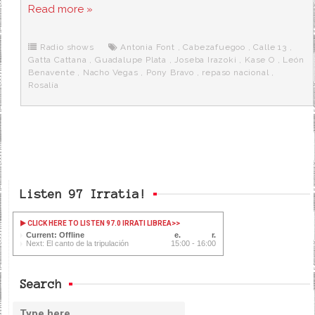
c
i
d
n
a
Read more »
e
t
d
e
s
b
t
i
a
p
o
e
t
m
o
o
r
e
r
Radio shows
Antonia Font
,
Cabezafuegoo
,
Calle 13
,
k
a
Gatta Cattana
,
Guadalupe Plata
,
Joseba Irazoki
,
Kase O
,
León
Benavente
,
Nacho Vegas
,
Pony Bravo
,
repaso nacional
,
Rosalía
Listen 97 Irratia!
CLICK HERE TO LISTEN 97.0 IRRATI LIBREA
>>
Current: Offline
Next: El canto de la tripulación
15:00 - 16:00
Search