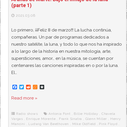
(parte 1)
2021.03.08
Lo primero, ¡¡¡Feliz 8 de marzo!!! La lucha continúa,
compañeras. Un par de programas dedicados a
nuestro satélite, la luna, y todo lo que nos ha inspirado
a lo largo de la historia en nuestra mitología, arte,
supersticiones, amor… en la música, se cuentan por
centenares las canciones inspiradas en o por la luna.
El…
F
T
R
M
D
a
w
e
e
i
c
i
d
n
a
Read more »
e
t
d
e
s
b
t
i
a
p
o
e
t
m
o
o
r
e
r
Radio shows
Antonia Font
,
Billie Holliday
,
Chavela
k
a
Vargas
,
Enrique Morente
,
Frank Sinatra
,
Glenn Miller
,
Henry
Mancini
,
Ludwig Van Beethoven
,
Mike Oldfield
,
Pink Floyd
,