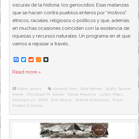
oscuras de la historia: los genocidios. Esas matanzas
que se hacen contra pueblos enteros por “motivos”
étnicos, raciales, religiosos o políticos y que, además,
en muchas ocasiones coinciden con la existencia de
riquezas y recursos naturales. Un programa en el que
vamos a repasar a través…
F
T
R
M
D
a
w
e
e
i
c
i
d
n
a
Read more »
e
t
d
e
s
b
t
i
a
p
o
e
t
m
o
o
r
e
r
Radio shows
Antonia Font
,
Bob Marley
,
Buffy Sainte-
k
a
marie
,
Christoph M. Kaiser
,
Donat Mwanza
,
Julian Maas
,
Midnight oil
,
REM
,
Rim Banna
,
Robbie Robertson
,
Rush
,
Sinead O`connor