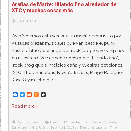
Arañas de Marte: Hilando fino alrededor de
XTC y muchas cosas más
2020.10.19
Os ofrecemos esta semana un menú compuesto por
variadas piezas musicales que van desde el punk
hasta el blues, pasando por rock, progresivo y hip hop
en nuestras diversas secciones como “hilando fino”,
“rock prog que sí, mételes caña y vuestras peticiones.
XTC, The Charlatans, New York Dolls, Mingo Balaguer,
Kase O y mucho más…….
F
T
R
M
D
a
w
e
e
i
c
i
d
n
a
Read more »
e
t
d
e
s
b
t
i
a
p
o
e
t
m
o
o
r
e
r
Radio shows
Hedvig Mollestad Trio
,
Kase O
,
Mingo
k
a
Balaguer
,
N.E.R.D.
,
New York Dolls
,
The cHarlatans
,
The