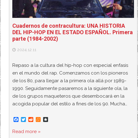
Cuadernos de contracultura: UNA HISTORIA
DEL HIP-HOP EN EL ESTADO ESPAÑOL. Primera
parte (1984-2002)
2024.12.11
Repaso a la cultura del hip-hop con especial enfasis
en el mundo del rap. Comenzamos con los pioneros
de los 80, para llegar a la primera ola allá por 1989-
1990. Seguidamente pasaremos a la siguiente ola, la
de los grupos maqueteros que desembocará en la
acogida popular del estilo a fines de los 90. Mucha…
F
T
R
M
D
a
w
e
e
i
c
i
d
n
a
Read more »
e
t
d
e
s