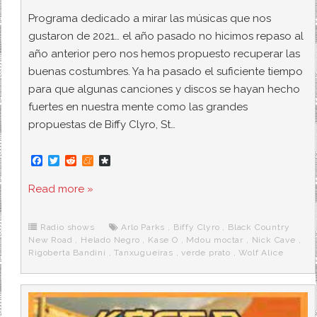
Programa dedicado a mirar las músicas que nos
gustaron de 2021… el año pasado no hicimos repaso al
año anterior pero nos hemos propuesto recuperar las
buenas costumbres. Ya ha pasado el suficiente tiempo
para que algunas canciones y discos se hayan hecho
fuertes en nuestra mente como las grandes
propuestas de Biffy Clyro, St…
F
T
R
M
D
a
w
e
e
i
c
i
d
n
a
Read more »
e
t
d
e
s
b
t
i
a
p
o
e
t
m
o
o
r
e
r
Radio shows
Arlo Parks
,
Biffy Clyro
,
Black Country
k
a
New Road
,
Helado Negro
,
Kase O
,
Mdou moctar
,
Nick Cave
,
Rigoberta Bandini
,
Tanxugueiras
,
verde prato
,
Wolf Alice