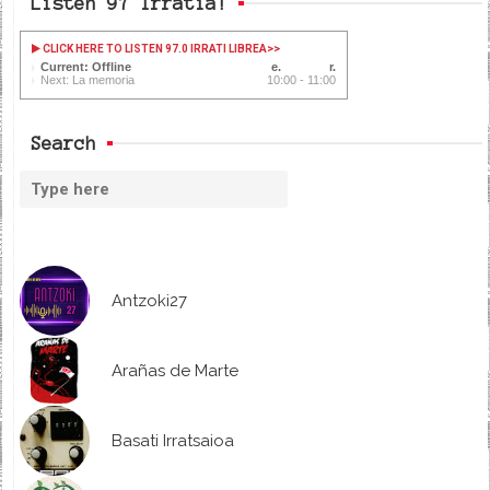
Listen 97 Irratia!
CLICK HERE TO LISTEN 97.0 IRRATI LIBREA
>>
Current: Offline
Next: La memoria
10:00 - 11:00
Search
Antzoki27
Arañas de Marte
Basati Irratsaioa