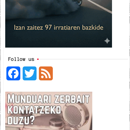
Follow us
F
T
F
a
w
e
c
i
e
e
t
d
b
t