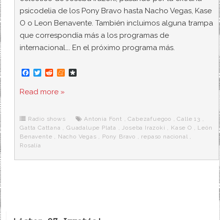
psicodelia de los Pony Bravo hasta Nacho Vegas, Kase
O o Leon Benavente. También incluimos alguna trampa
que correspondía más a los programas de
internacional…. En el próximo programa más.
F
T
R
M
D
a
w
e
e
i
c
i
d
n
a
Read more »
e
t
d
e
s
b
t
i
a
p
o
e
t
m
o
o
r
e
r
Radio shows
Antonia Font
,
Cabezafuegoo
,
Calle 13
,
k
a
Gatta Cattana
,
Guadalupe Plata
,
Joseba Irazoki
,
Kase O
,
León
Benavente
,
Nacho Vegas
,
Pony Bravo
,
repaso nacional
,
Rosalía