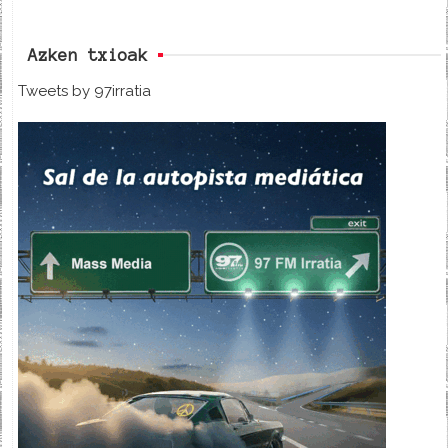
Azken txioak
Tweets by 97irratia