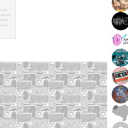
cion
,
madrid
fitti
,
encia