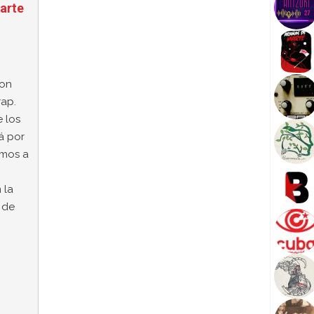
arte
con
rap.
 los
lá por
emos a
 la
 de