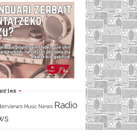
c
i
e
e
t
d
b
t
o
e
o
r
k
gories
Radio
nterviews
News
Music
ws