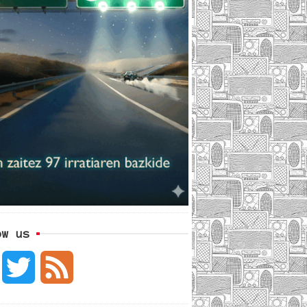
ow us
F
T
F
a
w
e