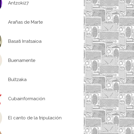
Antzoki27
Arañas de Marte
Basati Irratsaioa
Buenamente
Bultzaka
Cubainformación
El canto de la tripulación