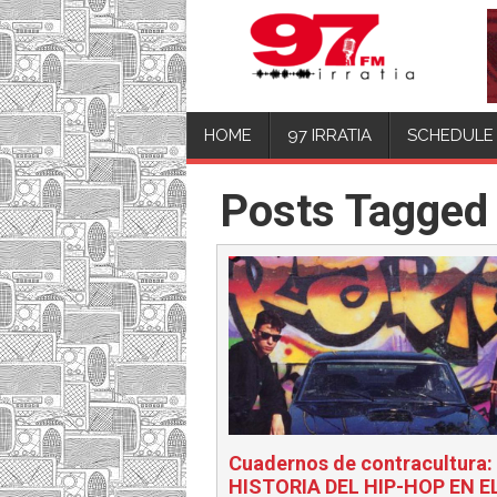
HOME
97 IRRATIA
SCHEDULE
Posts Tagged 
Cuadernos de contracultura
HISTORIA DEL HIP-HOP EN E