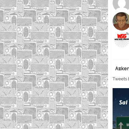
Azke
Tweets b