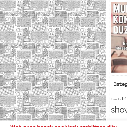
Cate
I
Events
sho