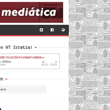
en 97 Irratia!
ERE TO LISTEN 97.0 IRRATI LIBREA
>>
: Offline
dhill
08:00 - 09:00
ch