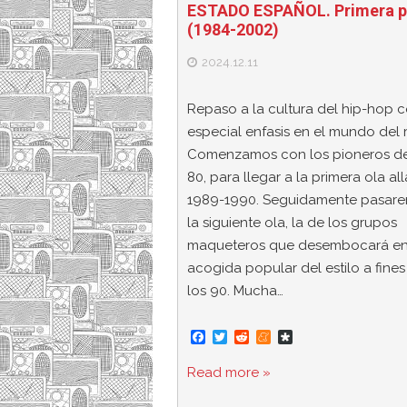
ESTADO ESPAÑOL. Primera p
(1984-2002)
2024.12.11
Repaso a la cultura del hip-hop 
especial enfasis en el mundo del 
Comenzamos con los pioneros de
80, para llegar a la primera ola al
1989-1990. Seguidamente pasar
la siguiente ola, la de los grupos
maqueteros que desembocará en
acogida popular del estilo a fines
los 90. Mucha…
F
T
R
M
D
a
w
e
e
i
c
i
d
n
a
Read more »
e
t
d
e
s
b
t
i
a
p