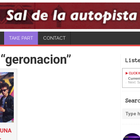
CONTACT
“geronacion”
List
CLICK H
Current
Next: Sa
Sear
: UNA
L