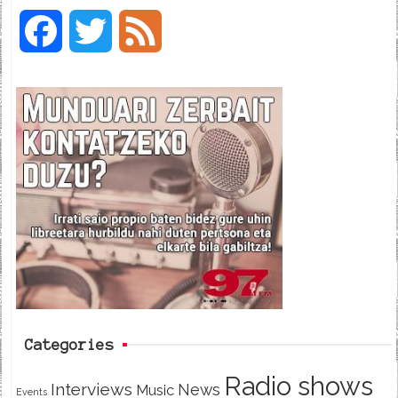
F
T
F
a
w
e
c
i
e
e
t
d
b
t
o
e
o
r
k
Categories
Radio shows
Interviews
News
Music
Events