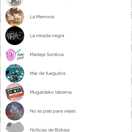
La Memoria
La mirada negra
Madeja Sonikoa
Mar de fueguitos
Mugaldeko taberna
No es país para viejes
Noticias de Bizkaia