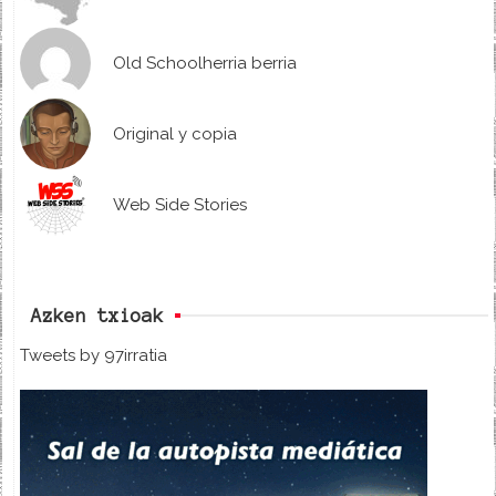
Old Schoolherria berria
Original y copia
Web Side Stories
Azken txioak
Tweets by 97irratia