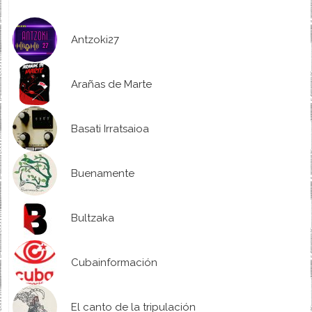
Antzoki27
Arañas de Marte
Basati Irratsaioa
Buenamente
Bultzaka
Cubainformación
El canto de la tripulación