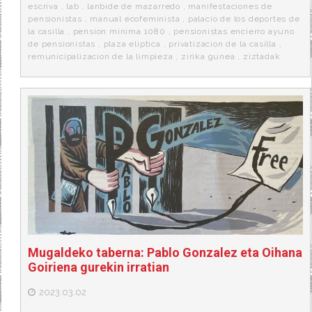
escriva
,
lab
,
lanbide de mazarredo
,
manifestaciones de
pensionistas
,
manual ecofeminista
,
palacio de los deportes de
la casilla
,
pension minima 1080
,
pensionistas encierro ayuno
de pensionistas
,
plaza eliptica
,
privatizacion de la casilla
,
remunicipalizacion de la limpieza
,
zirika gunea
,
ziztadak
Mugaldeko taberna: Pablo Gonzalez eta Oihana
Goiriena gurekin irratian
2023.03.02