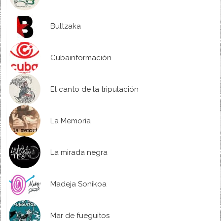
Bultzaka
Cubainformación
El canto de la tripulación
La Memoria
La mirada negra
Madeja Sonikoa
Mar de fueguitos