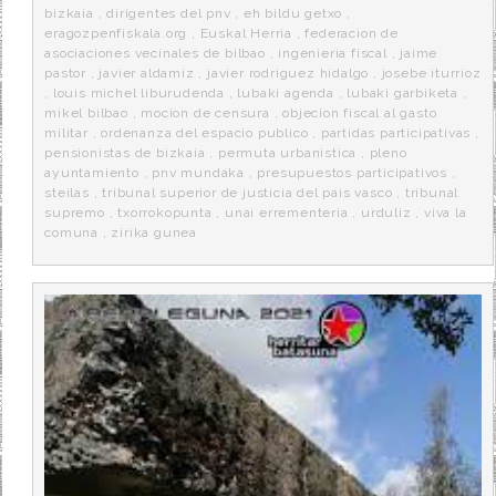
bizkaia
,
dirigentes del pnv
,
eh bildu getxo
,
eragozpenfiskala.org
,
Euskal Herria
,
federacion de
asociaciones vecinales de bilbao
,
ingenieria fiscal
,
jaime
pastor
,
javier aldamiz
,
javier rodriguez hidalgo
,
josebe iturrioz
,
louis michel liburudenda
,
lubaki agenda
,
lubaki garbiketa
,
mikel bilbao
,
mocion de censura
,
objecion fiscal al gasto
militar
,
ordenanza del espacio publico
,
partidas participativas
,
pensionistas de bizkaia
,
permuta urbanistica
,
pleno
ayuntamiento
,
pnv mundaka
,
presupuestos participativos
,
steilas
,
tribunal superior de justicia del pais vasco
,
tribunal
supremo
,
txorrokopunta
,
unai errementeria
,
urduliz
,
viva la
comuna
,
zirika gunea