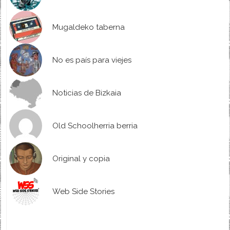
Mugaldeko taberna
No es país para viejes
Noticias de Bizkaia
Old Schoolherria berria
Original y copia
Web Side Stories