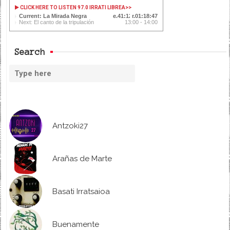
CLICK HERE TO LISTEN 97.0 IRRATI LIBREA
>>
Current: La Mirada Negra
41:14
01:18:45
Next: El canto de la tripulación
13:00 - 14:00
Search
Antzoki27
Arañas de Marte
Basati Irratsaioa
Buenamente