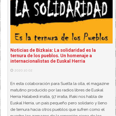
Noticias de Bizkaia: La solidaridad es la
ternura de los pueblos. Un homenaje a
internacionalistas de Euskal Herria
2020.10.02
En esta colaboración para Suelta la olla, el magazine
matutino producido por las radios libres de Euskal
Herria Halabedi irratia, 97 irratia, Iñaki nos habla de
Euskal Herria, un país pequeño pero solidario y lleno
de ternura hacia otros pueblos que sufren como el
nuestro los zarpazos de la represión ciega de los