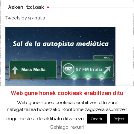
Azken txioak
Tweets by 97irratia
Web gune honek cookieak erabiltzen ditu
Web gune honek cookieak erabiltzen ditu zure
nabigatzailea hobetzeko. Konforme zagozela asumitzen
dugu, bestela desaktibatu ditzakezu.
Onartu
Reject
Gehiago irakurri