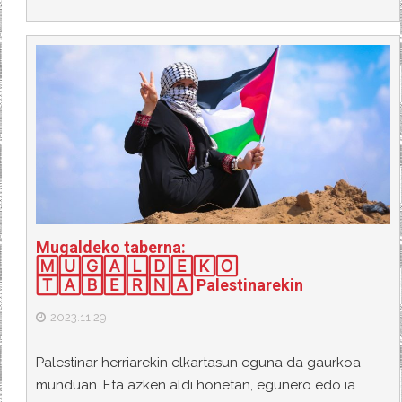
Mugaldeko taberna:
🄼🅄🄶🄰🄻🄳🄴🄺🄾
🅃🄰🄱🄴🅁🄽🄰 Palestinarekin
2023.11.29
Palestinar herriarekin elkartasun eguna da gaurkoa
munduan. Eta azken aldi honetan, egunero edo ia