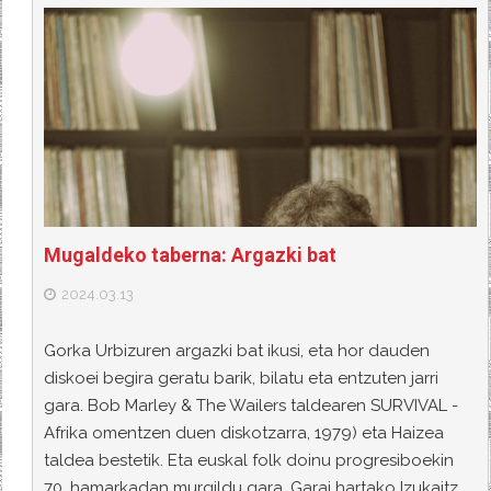
Mugaldeko taberna: Argazki bat
2024.03.13
Gorka Urbizuren argazki bat ikusi, eta hor dauden
diskoei begira geratu barik, bilatu eta entzuten jarri
gara. Bob Marley & The Wailers taldearen SURVIVAL -
Afrika omentzen duen diskotzarra, 1979) eta Haizea
taldea bestetik. Eta euskal folk doinu progresiboekin
70. hamarkadan murgildu gara. Garai hartako Izukaitz