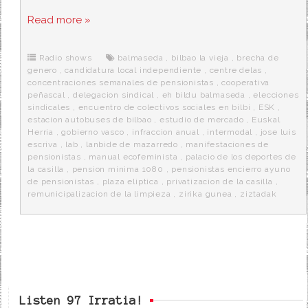
a
w
e
e
i
c
i
d
n
a
Read more »
e
t
d
e
s
b
t
i
a
p
o
e
t
m
o
o
r
e
r
Radio shows
balmaseda
,
bilbao la vieja
,
brecha de
k
a
genero
,
candidatura local independiente
,
centre delas
,
concentraciones semanales de pensionistas
,
cooperativa
peñascal
,
delegacion sindical
,
eh bildu balmaseda
,
elecciones
sindicales
,
encuentro de colectivos sociales en bilbi
,
ESK
,
estacion autobuses de bilbao
,
estudio de mercado
,
Euskal
Herria
,
gobierno vasco
,
infraccion anual
,
intermodal
,
jose luis
escriva
,
lab
,
lanbide de mazarredo
,
manifestaciones de
pensionistas
,
manual ecofeminista
,
palacio de los deportes de
la casilla
,
pension minima 1080
,
pensionistas encierro ayuno
de pensionistas
,
plaza eliptica
,
privatizacion de la casilla
,
remunicipalizacion de la limpieza
,
zirika gunea
,
ziztadak
Listen 97 Irratia!