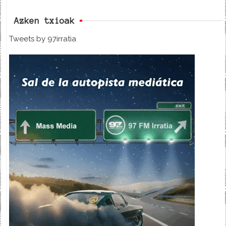
Azken txioak
Tweets by 97irratia