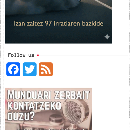
Follow us
F
T
F
a
w
e
c
i
e
e
t
d
b
t