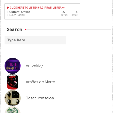
CLICK HERE TO LISTEN 97.0 IRRATI LIBREA
>>
Current: Offline
Next: Sadhill
08:00 - 09:00
Search
Antzoki27
Arañas de Marte
Basati Irratsaioa