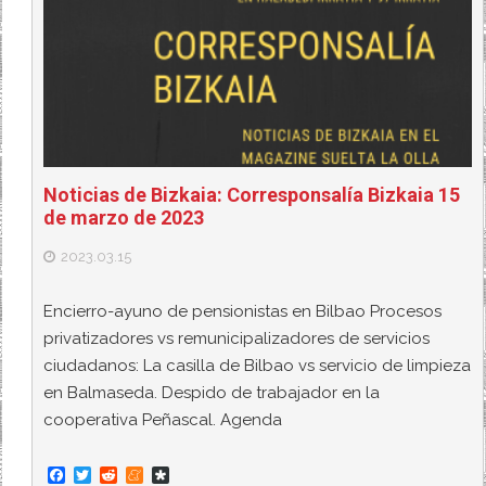
Noticias de Bizkaia: Corresponsalía Bizkaia 15
de marzo de 2023
2023.03.15
Encierro-ayuno de pensionistas en Bilbao Procesos
privatizadores vs remunicipalizadores de servicios
ciudadanos: La casilla de Bilbao vs servicio de limpieza
en Balmaseda. Despido de trabajador en la
cooperativa Peñascal. Agenda
F
T
R
M
D