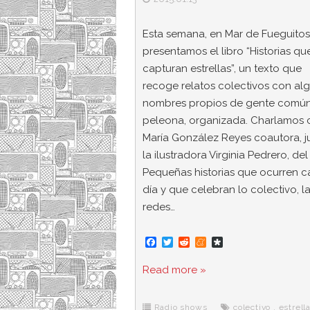
Esta semana, en Mar de Fueguitos
presentamos el libro “Historias qu
capturan estrellas”, un texto que
recoge relatos colectivos con al
nombres propios de gente común
peleona, organizada. Charlamos 
María González Reyes coautora, j
la ilustradora Virginia Pedrero, del 
Pequeñas historias que ocurren 
día y que celebran lo colectivo, l
redes…
F
T
R
M
D
a
w
e
e
i
c
i
d
n
a
Read more »
e
t
d
e
s
b
t
i
a
p
o
e
t
m
o
o
r
e
r
Radio shows
colectivo
,
estrell