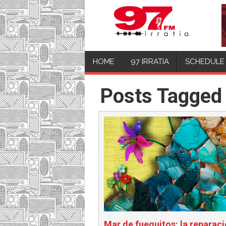
HOME
97 IRRATIA
SCHEDULE
Posts Tagged 
Mar de fueguitos: la reparac