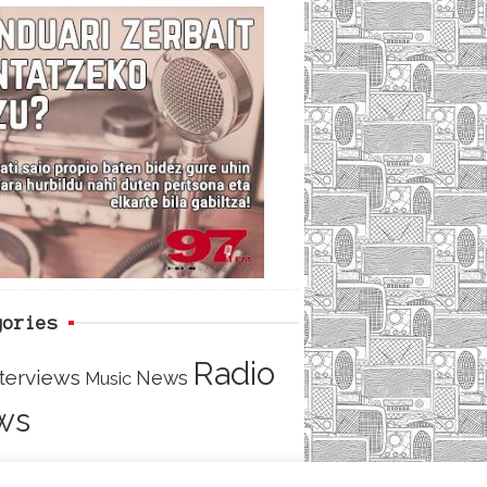
c
i
e
e
t
d
b
t
o
e
o
r
k
gories
Radio
nterviews
News
Music
ws