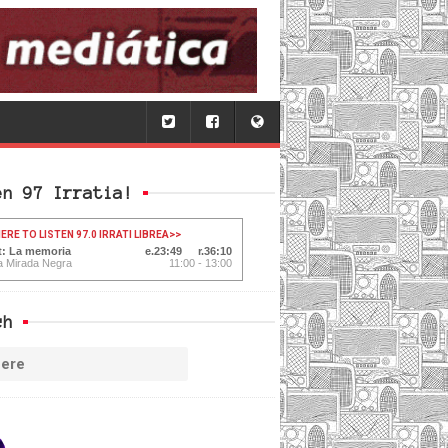
en 97 Irratia!
ERE TO LISTEN 97.0 IRRATI LIBREA
>>
t: La memoria
23:50
36:09
a Mirada Negra
11:00 - 13:00
ch