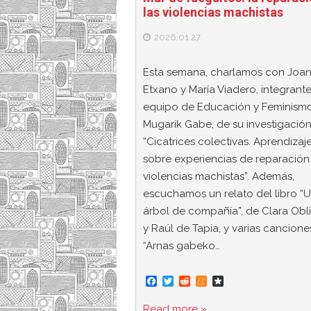
las violencias machistas
2026.01.27
Esta semana, charlamos con Joa
Etxano y María Viadero, integrante
equipo de Educación y Feminism
Mugarik Gabe, de su investigació
“Cicatrices colectivas. Aprendizaj
sobre experiencias de reparación
violencias machistas”. Además,
escuchamos un relato del libro “
árbol de compañía”, de Clara Ob
y Raúl de Tapia, y varias cancione
“Arnas gabeko…
F
T
R
M
D
a
w
e
e
i
c
i
d
n
a
Read more »