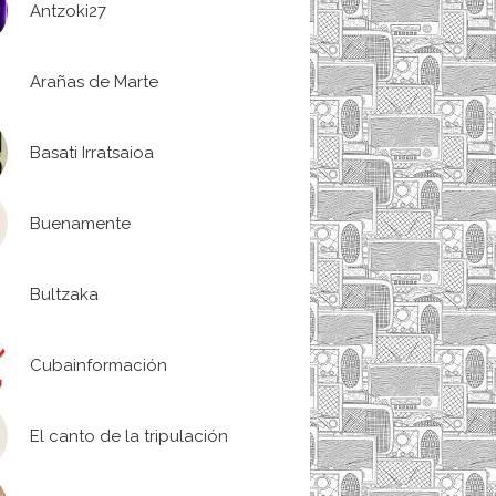
Antzoki27
Arañas de Marte
Basati Irratsaioa
Buenamente
Bultzaka
Cubainformación
El canto de la tripulación