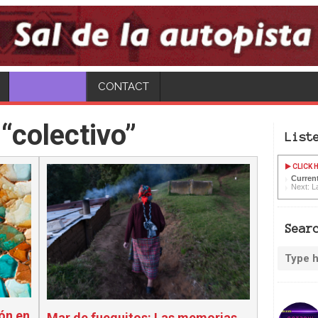
CONTACT
“colectivo”
List
CLICK H
Curren
Next: L
Sear
ión en
Mar de fueguitos: Las memorias