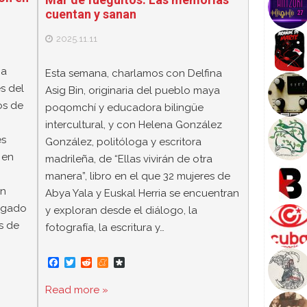
cuentan y sanan
2025.11.11
na
Esta semana, charlamos con Delfina
s del
Asig Bin, originaria del pueblo maya
os de
poqomchí y educadora bilingüe
n
intercultural, y con Helena González
es
González, politóloga y escritora
 en
madrileña, de “Ellas vivirán de otra
manera”, libro en el que 32 mujeres de
Un
Abya Yala y Euskal Herria se encuentran
ligado
y exploran desde el diálogo, la
s de
fotografía, la escritura y…
F
T
R
M
D
a
w
e
e
i
c
i
d
n
a
Read more »
e
t
d
e
s
b
t
i
a
p