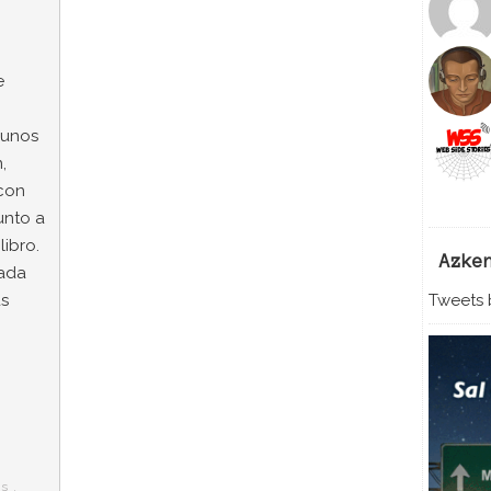
e
gunos
,
con
unto a
libro.
Azke
cada
Tweets b
as
as
,