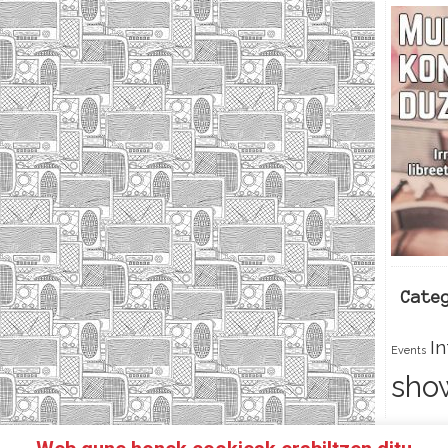
Cate
I
Events
sho