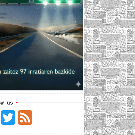
ow us
F
T
F
a
w
e