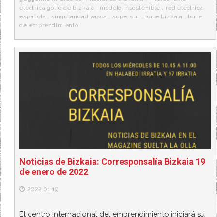
electrica golfo de bizkaia
,
modelo insostenible
,
red electrica
española
,
singularidad vasca
,
supersur
,
torre bizkaia
,
torre
de emprendimiento
Noticias de Bizkaia: Corresponsalía Bizkaia 19
de enero de 2022
2022.01.19
El centro internacional del emprendimiento iniciará su