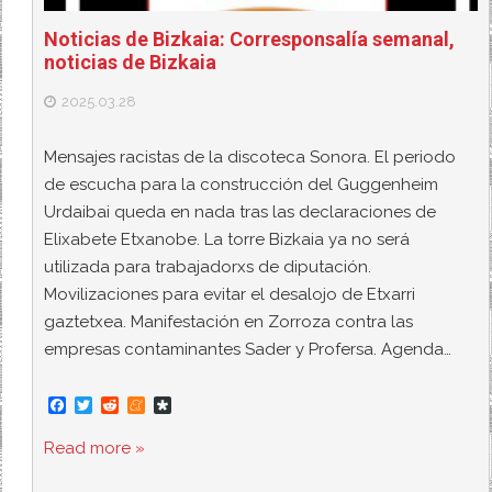
Noticias de Bizkaia: Corresponsalía semanal,
noticias de Bizkaia
2025.03.28
Mensajes racistas de la discoteca Sonora. El periodo
de escucha para la construcción del Guggenheim
Urdaibai queda en nada tras las declaraciones de
Elixabete Etxanobe. La torre Bizkaia ya no será
utilizada para trabajadorxs de diputación.
Movilizaciones para evitar el desalojo de Etxarri
gaztetxea. Manifestación en Zorroza contra las
empresas contaminantes Sader y Profersa. Agenda…
F
T
R
M
D
a
w
e
e
i
c
i
d
n
a
Read more »
e
t
d
e
s
b
t
i
a
p