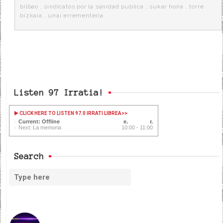
bilbao
,
sindicatos por la sanidad publica
,
sukar horia
,
torre
bizkaia
,
unai errementeria
Listen 97 Irratia!
CLICK HERE TO LISTEN 97.0 IRRATI LIBREA
>>
Current: Offline
Next: La memoria
10:00 - 11:00
Search