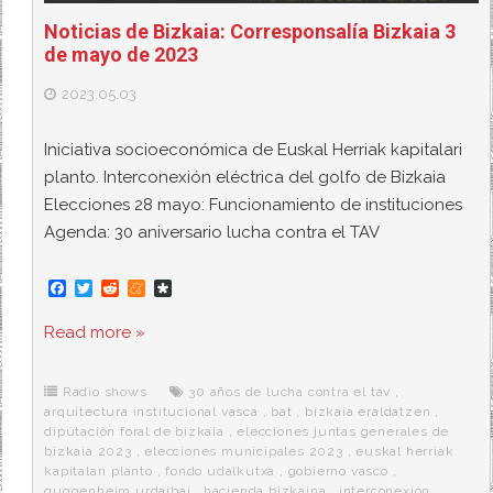
Noticias de Bizkaia: Corresponsalía Bizkaia 3
de mayo de 2023
2023.05.03
Iniciativa socioeconómica de Euskal Herriak kapitalari
planto. Interconexión eléctrica del golfo de Bizkaia
Elecciones 28 mayo: Funcionamiento de instituciones
Agenda: 30 aniversario lucha contra el TAV
F
T
R
M
D
a
w
e
e
i
c
i
d
n
a
Read more »
e
t
d
e
s
b
t
i
a
p
o
e
t
m
o
o
r
e
r
Radio shows
30 años de lucha contra el tav
,
k
a
arquitectura institucional vasca
,
bat
,
bizkaia eraldatzen
,
diputación foral de bizkaia
,
elecciones juntas generales de
bizkaia 2023
,
elecciones municipales 2023
,
euskal herriak
kapitalari planto
,
fondo udalkutxa
,
gobierno vasco
,
guggenheim urdaibai
,
hacienda bizkaina
,
interconexión