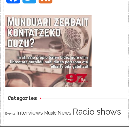
a
w
e
c
i
e
e
t
d
b
t
o
e
o
r
k
Categories
Radio shows
Interviews
News
Music
Events