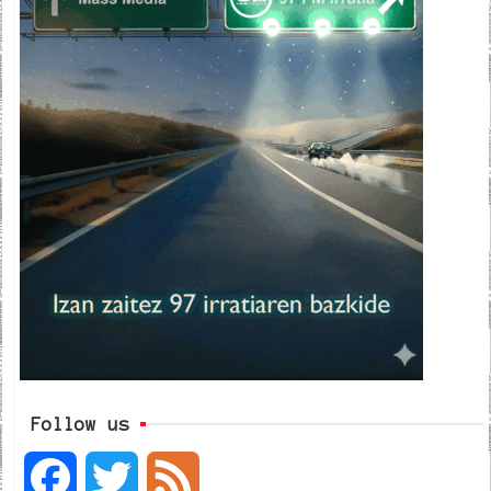
Follow us
F
T
F