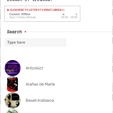
CLICK HERE TO LISTEN 97.0 IRRATI LIBREA
>>
Current: Offline
Next: Crónica Bizkaia
08:00 - 09:00
Search
Antzoki27
Arañas de Marte
Basati Irratsaioa