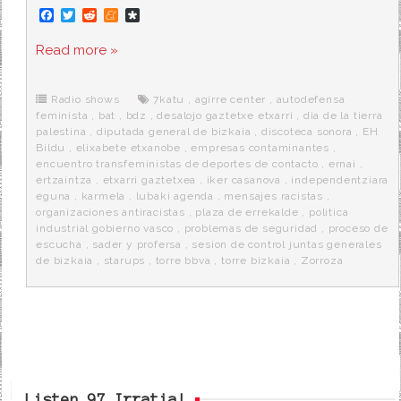
F
T
R
M
D
a
w
e
e
i
c
i
d
n
a
Read more »
e
t
d
e
s
b
t
i
a
p
o
e
t
m
o
o
r
e
r
Radio shows
7katu
,
agirre center
,
autodefensa
k
a
feminista
,
bat
,
bdz
,
desalojo gaztetxe etxarri
,
dia de la tierra
palestina
,
diputada general de bizkaia
,
discoteca sonora
,
EH
Bildu
,
elixabete etxanobe
,
empresas contaminantes
,
encuentro transfeministas de deportes de contacto
,
ernai
,
ertzaintza
,
etxarri gaztetxea
,
iker casanova
,
independentziara
eguna
,
karmela
,
lubaki agenda
,
mensajes racistas
,
organizaciones antiracistas
,
plaza de errekalde
,
politica
industrial gobierno vasco
,
problemas de seguridad
,
proceso de
escucha
,
sader y profersa
,
sesion de control juntas generales
de bizkaia
,
starups
,
torre bbva
,
torre bizkaia
,
Zorroza
Listen 97 Irratia!