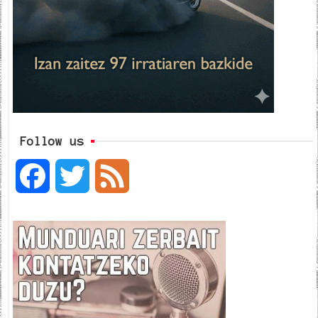
Follow us
F
T
F
a
w
e
c
i
e
e
t
d
b
t