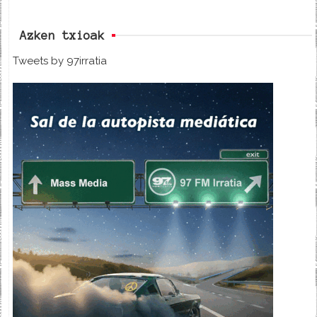
Azken txioak
Tweets by 97irratia