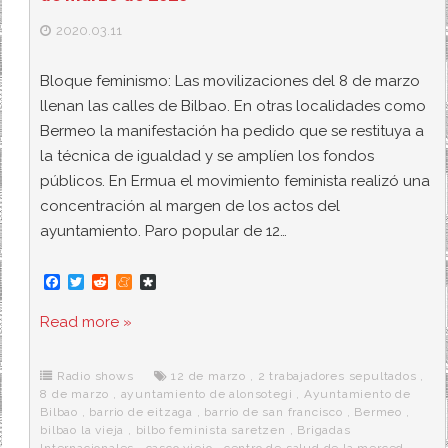
2020.03.11
Bloque feminismo: Las movilizaciones del 8 de marzo
llenan las calles de Bilbao. En otras localidades como
Bermeo la manifestación ha pedido que se restituya a
la técnica de igualdad y se amplíen los fondos
públicos. En Ermua el movimiento feminista realizó una
concentración al margen de los actos del
ayuntamiento. Paro popular de 12…
F
T
R
M
D
a
w
e
e
i
c
i
d
n
a
Read more »
e
t
d
e
s
b
t
i
a
p
o
e
t
m
o
o
r
e
r
Radio shows
12 de marzo
,
2 trabajadores sepultados
,
k
a
8 de marzo
,
ayuntamiento de alonsotegi
,
Ayuntamiento de
Bilbao
,
barrio de eitzaga
,
barrio de san francisco
,
Bermeo
,
bilbao la vieja
,
bilbo feminista saretzen
,
Brigadas