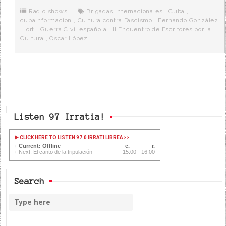
o
e
t
m
o
o
r
e
r
Radio shows
Brigadas Internacionales
,
Cuba
,
k
a
cubainformacion
,
Cultura contra Fascismo
,
Fernando González
Llort
,
Guerra Civil española
,
II Encuentro de Escritores por la
Cultura
,
Oscar López
Listen 97 Irratia!
CLICK HERE TO LISTEN 97.0 IRRATI LIBREA
>>
Current: Offline
Next: El canto de la tripulación
15:00 - 16:00
Search