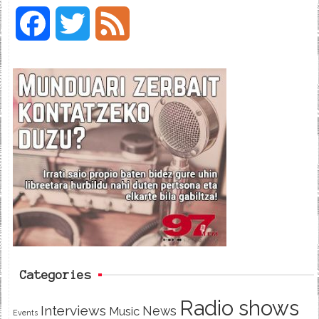
F
T
F
a
w
e
c
i
e
e
t
d
b
t
o
e
o
r
k
Categories
Radio shows
Interviews
News
Music
Events