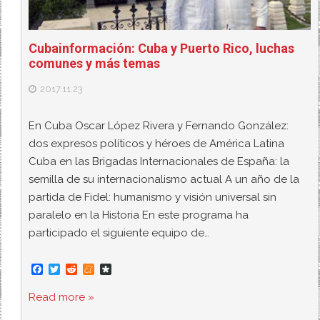
Cubainformación: Cuba y Puerto Rico, luchas
comunes y más temas
2017.11.23
En Cuba Oscar López Rivera y Fernando González:
dos expresos políticos y héroes de América Latina
Cuba en las Brigadas Internacionales de España: la
semilla de su internacionalismo actual A un año de la
partida de Fidel: humanismo y visión universal sin
paralelo en la Historia En este programa ha
participado el siguiente equipo de…
F
T
R
M
D
a
w
e
e
i
c
i
d
n
a
Read more »
e
t
d
e
s
b
t
i
a
p