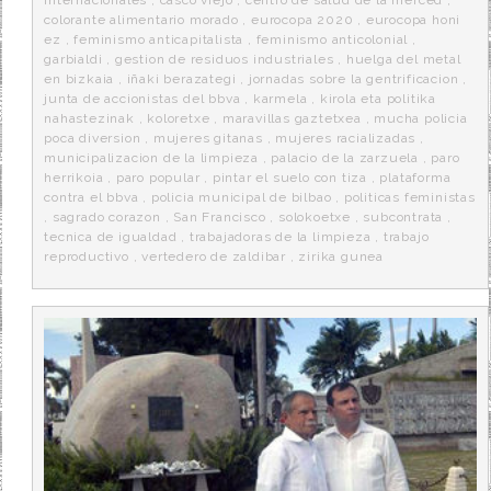
Internacionales
,
casco viejo
,
centro de salud de la merced
,
colorante alimentario morado
,
eurocopa 2020
,
eurocopa honi
ez
,
feminismo anticapitalista
,
feminismo anticolonial
,
garbialdi
,
gestion de residuos industriales
,
huelga del metal
en bizkaia
,
iñaki berazategi
,
jornadas sobre la gentrificacion
,
junta de accionistas del bbva
,
karmela
,
kirola eta politika
nahastezinak
,
koloretxe
,
maravillas gaztetxea
,
mucha policia
poca diversion
,
mujeres gitanas
,
mujeres racializadas
,
municipalizacion de la limpieza
,
palacio de la zarzuela
,
paro
herrikoia
,
paro popular
,
pintar el suelo con tiza
,
plataforma
contra el bbva
,
policia municipal de bilbao
,
politicas feministas
,
sagrado corazon
,
San Francisco
,
solokoetxe
,
subcontrata
,
tecnica de igualdad
,
trabajadoras de la limpieza
,
trabajo
reproductivo
,
vertedero de zaldibar
,
zirika gunea