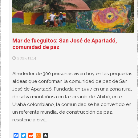
Mar de fueguitos: San José de Apartadó,
comunidad de paz
2025.11.14
Alrededor de 300 personas viven hoy en las pequeñas
aldeas que conforman la comunidad de paz de San
José de Apartadó. Fundada en 1997 en una zona rural
de selva montañosa en la serranía del Abibé, en el
Urabá colombiano, la comunidad se ha convertido en
un referente mundial de construcción de paz,
resistencia civil…
F
T
R
M
D