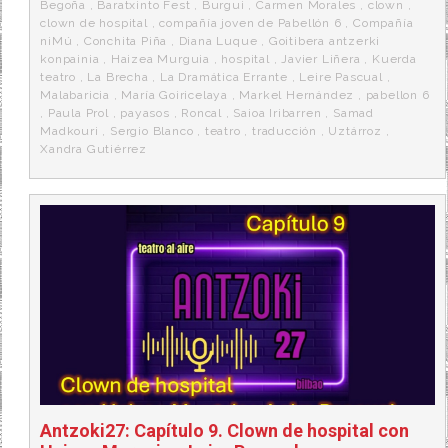
Begoña
,
Baratxinto Fest
,
Burgui
,
Carmen Morales
,
clown
,
clown de hospital
,
compañía joven de Pabellón 6
,
Compañía
niMú
,
Conchita Piña
,
Diana Luque
,
Goitibera antzerki
konpainia
,
Haizea Murguia
,
hospital
,
Javier Liñera
,
Kuerda
teatro
,
La Brecha
,
La Dramática Errante
,
Leire Pascual
,
Malabaricia
,
María Goiricelaya
,
Markel Hernández
,
pabellon 6
,
Paula Prol
,
payasos
,
Roncal
,
Saioa Iribarren
,
Samad
Madkouri
,
Sergio Blanco
,
teatro
,
traducción
,
Uztárroz
,
Xandra Gutiérrez
Antzoki27: Capítulo 9. Clown de hospital con