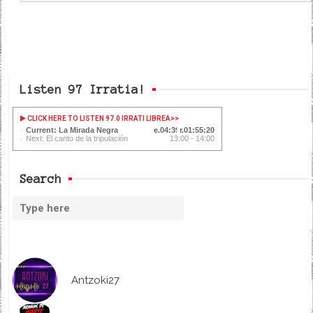
Listen 97 Irratia!
CLICK HERE TO LISTEN 97.0 IRRATI LIBREA
>>
Current: La Mirada Negra
04:39
01:55:20
Next: El canto de la tripulación
13:00 - 14:00
Search
Antzoki27