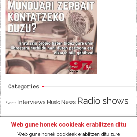
c
i
e
e
t
d
b
t
o
e
o
r
k
Categories
Radio shows
Interviews
News
Music
Events
Web gune honek cookieak erabiltzen ditu
HOME
HAZTE SOCI@ DE 97FM IRRATIA
Web gune honek cookieak erabiltzen ditu zure
FACEBOOK
TWITTER
CONTACT
LOGIN