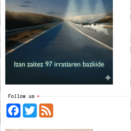
Follow us
F
T
F
a
w
e