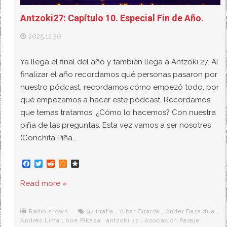
Antzoki27: Capítulo 10. Especial Fin de Año.
2025.12.30
Ya llega el final del año y también llega a Antzoki 27. Al
finalizar el año recordamos qué personas pasaron por
nuestro pódcast, recordamos cómo empezó todo, por
qué empezamos a hacer este pódcast. Recordamos
que temas tratamos. ¿Cómo lo hacemos? Con nuestra
piña de las preguntas. Esta vez vamos a ser nosotres
(Conchita Piña…
F
T
R
M
D
a
w
e
e
i
c
i
d
n
a
Read more »
e
t
d
e
s
b
t
i
a
p
o
e
t
m
o
o
r
e
r
Radio shows
97 irratia
,
Albar Cirarda
,
Ander Basaldua
,
k
a
Andrés Lima
,
Ane Pikaza
,
antzoki 27
,
Asociación Pasaje