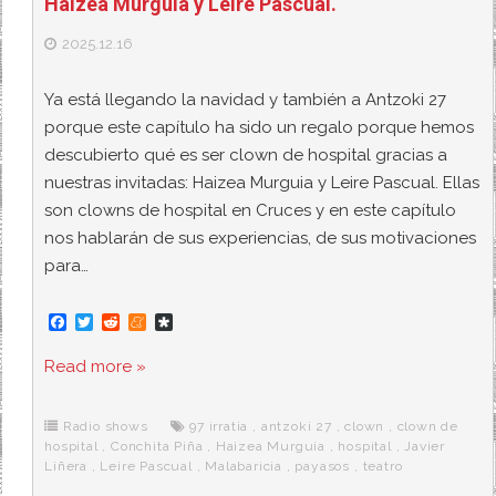
Haizea Murguia y Leire Pascual.
2025.12.16
Ya está llegando la navidad y también a Antzoki 27
porque este capítulo ha sido un regalo porque hemos
descubierto qué es ser clown de hospital gracias a
nuestras invitadas: Haizea Murguia y Leire Pascual. Ellas
son clowns de hospital en Cruces y en este capítulo
nos hablarán de sus experiencias, de sus motivaciones
para…
F
T
R
M
D
a
w
e
e
i
c
i
d
n
a
Read more »
e
t
d
e
s
b
t
i
a
p
o
e
t
m
o
o
r
e
r
Radio shows
97 irratia
,
antzoki 27
,
clown
,
clown de
k
a
hospital
,
Conchita Piña
,
Haizea Murguia
,
hospital
,
Javier
Liñera
,
Leire Pascual
,
Malabaricia
,
payasos
,
teatro