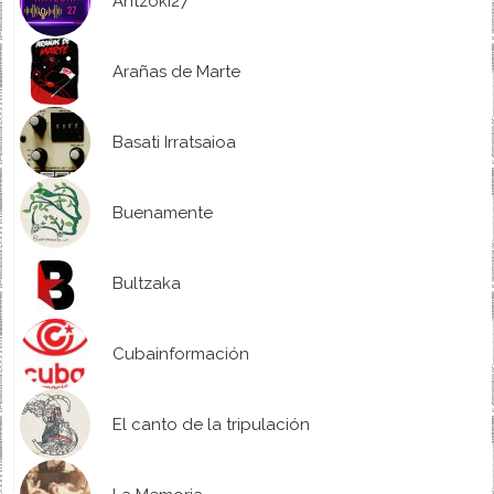
Antzoki27
Arañas de Marte
Basati Irratsaioa
Buenamente
Bultzaka
Cubainformación
El canto de la tripulación