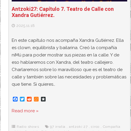
Antzoki27: Capítulo 7. Teatro de Calle con
Xandra Gutiérrez.
2025.11.18
En este capítulo nos acompaña Xandra Gutiérrez. Ella
es clown, equilibrista y bailarina. Creó la compañía
niMú para poder mostrar sus piezas en la calle. Y de
eso hablaremos con Xandra, del teatro callejero.
Charlaremos sobre lo maravilloso que es el teatro de
calle y también sobre las necesidades y problemáticas
que tiene. Si quieres…
F
T
R
M
D
a
w
e
e
i
c
i
d
n
a
Read more »
e
t
d
e
s
b
t
i
a
p
o
e
t
m
o
o
r
e
r
Radio shows
97 irratia
,
antzoki 27
,
circo
,
Compañía