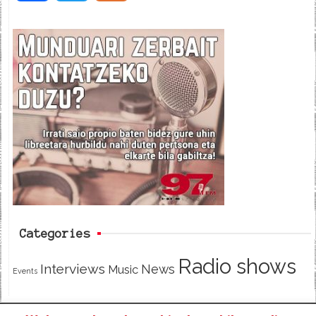
a
w
e
c
i
e
e
t
d
b
t
o
e
o
r
k
Categories
Radio shows
Interviews
News
Music
Events