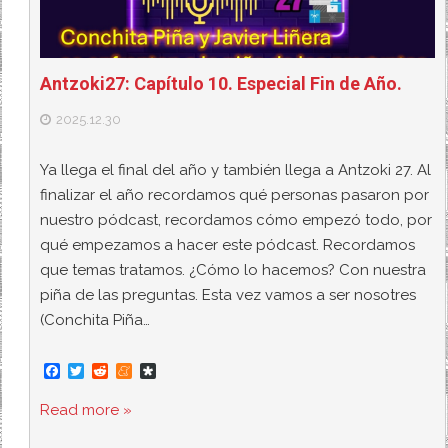
Antzoki27: Capítulo 10. Especial Fin de Año.
2025.12.30
Ya llega el final del año y también llega a Antzoki 27. Al
finalizar el año recordamos qué personas pasaron por
nuestro pódcast, recordamos cómo empezó todo, por
qué empezamos a hacer este pódcast. Recordamos
que temas tratamos. ¿Cómo lo hacemos? Con nuestra
piña de las preguntas. Esta vez vamos a ser nosotres
(Conchita Piña…
F
T
R
M
D
a
w
e
e
i
c
i
d
n
a
Read more »
e
t
d
e
s
b
t
i
a
p