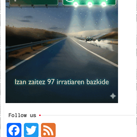
Follow us
F
T
F