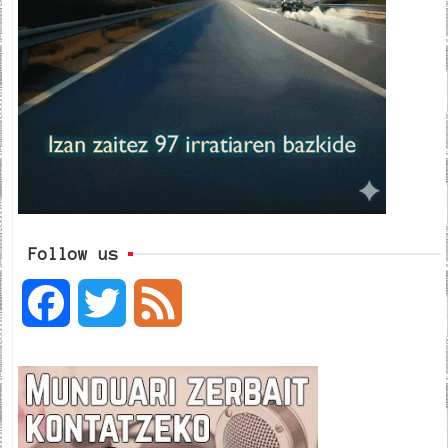
Follow us
F
T
F
a
w
e
c
i
e
e
t
d