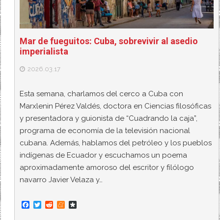
Mar de fueguitos: Cuba, sobrevivir al asedio
imperialista
2026.03.17
Esta semana, charlamos del cerco a Cuba con
Marxlenin Pérez Valdés, doctora en Ciencias filosóficas
y presentadora y guionista de “Cuadrando la caja”,
programa de economía de la televisión nacional
cubana. Además, hablamos del petróleo y los pueblos
indígenas de Ecuador y escuchamos un poema
aproximadamente amoroso del escritor y filólogo
navarro Javier Velaza y…
F
T
R
M
D
a
w
e
e
i