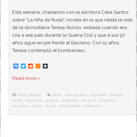
Esta semana, charlamos con la escritora Celia Santos
sobre “La niña de Rusia”, novela en la que relata la vida
de la donostiarra Teresa Alonso, exiliada cuando era
cría a ese país durante la Guerra Civil y que a sus 97
años sigue en pie frente al fascismo. Con 12 años,
Teresa contempló el bombardeo…
F
T
R
M
D
a
w
e
e
i
c
i
d
n
a
Read more »
e
t
d
e
s
b
t
i
a
p
o
e
t
m
o
o
r
e
r
Radio shows
baile
,
comunismo
,
dignidad
,
España
,
k
a
exilio
,
fascismo
,
guerra
,
memoria
,
muerte
,
mujeres
,
nazismo
,
niñas
,
Rusia
,
Solidaridad
,
violencia