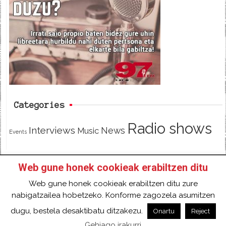
b
t
o
e
o
r
k
Categories
Radio shows
Interviews
News
Music
Events
Web gune honek cookieak erabiltzen ditu
HOME
HAZTE SOCI@ DE 97FM IRRATIA
Web gune honek cookieak erabiltzen ditu zure
FACEBOOK
TWITTER
CONTACT
LOGIN
nabigatzailea hobetzeko. Konforme zagozela asumitzen
2018 Gure eduki guztiak Creative Commons
dugu, bestela desaktibatu ditzakezu.
Onartu
Reject
Aitortu 4.0 Nazioartekoa Baimen baten mende
Gehiago irakurri