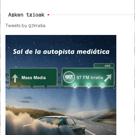
Azken txioak
Tweets by 97irratia