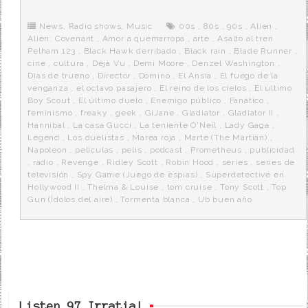
b
t
i
a
p
o
e
t
m
o
o
r
e
r
News
,
Radio shows
,
Music
00s
,
80s
,
90s
,
Alien
,
k
a
Alien: Covenant
,
Amor a quemarropa
,
arte
,
Asalto al tren
Pelham 123
,
Black Hawk derribado
,
Black rain
,
Blade Runner
,
cine
,
cultura
,
Déjà Vu
,
Demi Moore
,
Denzel Washington
,
Días de trueno
,
Director
,
Domino
,
El Ansia
,
El fuego de la
venganza
,
el octavo pasajero
,
El reino de los cielos
,
El último
Boy Scout
,
El último duelo
,
Enemigo público
,
Fanático
,
feminismo
,
freaky
,
geek
,
GiJane
,
Gladiator
,
Gladiator II
,
Hannibal
,
La casa Gucci
,
La teniente O'Neil
,
Lady Gaga
,
Legend
,
Los duelistas
,
Marea roja
,
Marte (The Martian)
,
Napoleon
,
películas
,
pelis
,
podcast
,
Prometheus
,
publicidad
,
radio
,
Revenge
,
Ridley Scott
,
Robin Hood
,
series
,
series de
televisión
,
Spy Game (Juego de espías)
,
Superdetective en
Hollywood II
,
Thelma & Louise
,
tom cruise
,
Tony Scott
,
Top
Gun (Ídolos del aire)
,
Tormenta blanca
,
Ub buen año
Listen 97 Irratia!