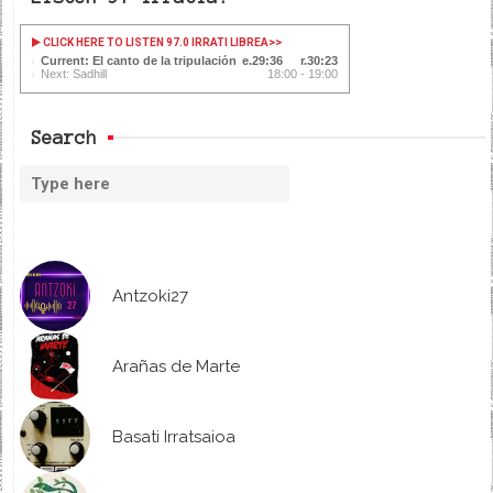
CLICK HERE TO LISTEN 97.0 IRRATI LIBREA
>>
Current: El canto de la tripulación
29:37
30:22
Next: Sadhill
18:00 - 19:00
Search
Antzoki27
Arañas de Marte
Basati Irratsaioa