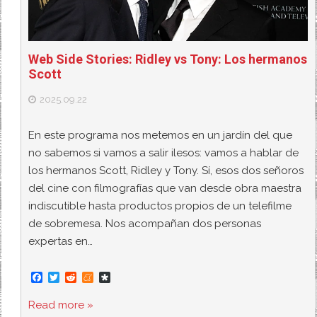
Web Side Stories: Ridley vs Tony: Los hermanos
Scott
2025.09.22
En este programa nos metemos en un jardín del que
no sabemos si vamos a salir ilesos: vamos a hablar de
los hermanos Scott, Ridley y Tony. Sí, esos dos señoros
del cine con filmografías que van desde obra maestra
indiscutible hasta productos propios de un telefilme
de sobremesa. Nos acompañan dos personas
expertas en…
F
T
R
M
D
a
w
e
e
i
c
i
d
n
a
Read more »
e
t
d
e
s