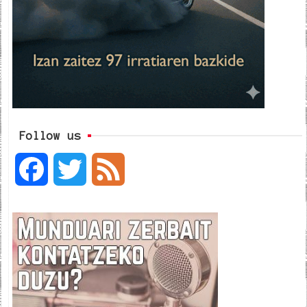
Follow us
F
T
F
a
w
e
c
i
e
e
t
d
b
t