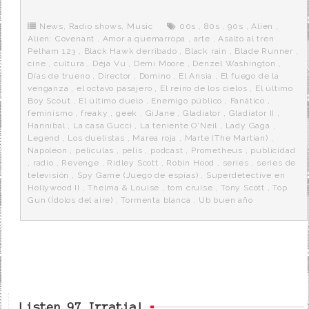
b
t
i
a
p
o
e
t
m
o
o
r
e
r
News
,
Radio shows
,
Music
00s
,
80s
,
90s
,
Alien
,
k
a
Alien: Covenant
,
Amor a quemarropa
,
arte
,
Asalto al tren
Pelham 123
,
Black Hawk derribado
,
Black rain
,
Blade Runner
,
cine
,
cultura
,
Déjà Vu
,
Demi Moore
,
Denzel Washington
,
Días de trueno
,
Director
,
Domino
,
El Ansia
,
El fuego de la
venganza
,
el octavo pasajero
,
El reino de los cielos
,
El último
Boy Scout
,
El último duelo
,
Enemigo público
,
Fanático
,
feminismo
,
freaky
,
geek
,
GiJane
,
Gladiator
,
Gladiator II
,
Hannibal
,
La casa Gucci
,
La teniente O'Neil
,
Lady Gaga
,
Legend
,
Los duelistas
,
Marea roja
,
Marte (The Martian)
,
Napoleon
,
películas
,
pelis
,
podcast
,
Prometheus
,
publicidad
,
radio
,
Revenge
,
Ridley Scott
,
Robin Hood
,
series
,
series de
televisión
,
Spy Game (Juego de espías)
,
Superdetective en
Hollywood II
,
Thelma & Louise
,
tom cruise
,
Tony Scott
,
Top
Gun (Ídolos del aire)
,
Tormenta blanca
,
Ub buen año
Listen 97 Irratia!