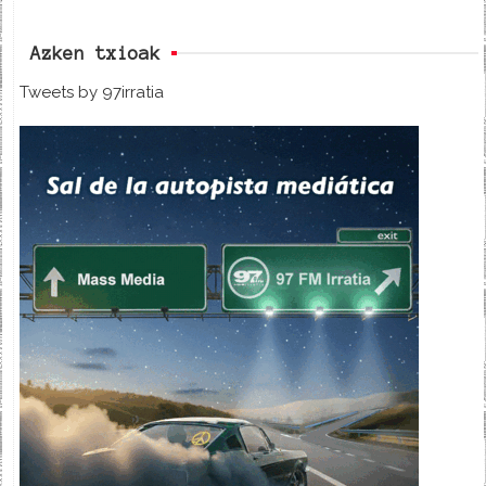
Azken txioak
Tweets by 97irratia