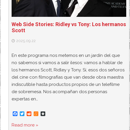
Web Side Stories: Ridley vs Tony: Los hermanos
Scott
2025.09.22
En este programa nos metemos en un jardín del que
no sabemos si vamos a salir ilesos: vamos a hablar de
los hermanos Scott, Ridley y Tony. Sí, esos dos señoros
del cine con filmografías que van desde obra maestra
indiscutible hasta productos propios de un telefilme
de sobremesa. Nos acompañan dos personas
expertas en…
F
T
R
M
D
a
w
e
e
i
c
i
d
n
a
Read more »
e
t
d
e
s