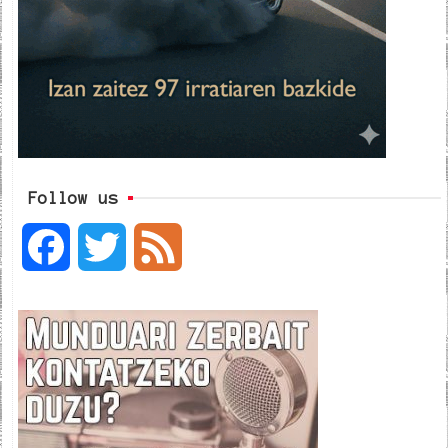
Follow us
F
T
F
a
w
e
c
i
e
e
t
d
b
t