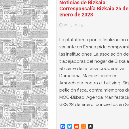
Noticias de Bizkaia:
Corresponsalía Bizkaia 25 de
enero de 2023
2023.01.25
La plataforma por la finalización 
variante en Ermua pide compromi
las instituciones. La asociación de
trabajadoras del hogar de Bizkaia
el cierre de la falsa cooperativa
Darucama. Manifestación en
Amorebieta contra el bullying. Sig
petición fiscal contra miembros d
MOC-Bilbao. Agenda: Manifestaci
GKS 28 de enero, conciertos en S
…
F
T
R
M
D