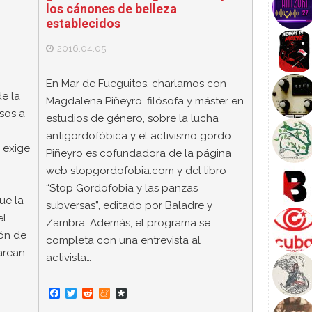
los cánones de belleza
establecidos
2016.04.05
En Mar de Fueguitos, charlamos con
de la
Magdalena Piñeyro, filósofa y máster en
sos a
estudios de género, sobre la lucha
antigordofóbica y el activismo gordo.
 exige
Piñeyro es cofundadora de la página
web stopgordofobia.com y del libro
“Stop Gordofobia y las panzas
ue la
subversas”, editado por Baladre y
el
Zambra. Además, el programa se
ón de
completa con una entrevista al
arean,
activista…
F
T
R
M
D
a
w
e
e
i