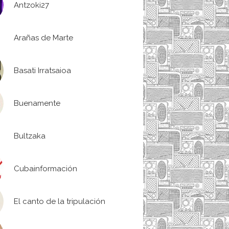
Antzoki27
Arañas de Marte
Basati Irratsaioa
Buenamente
Bultzaka
Cubainformación
El canto de la tripulación