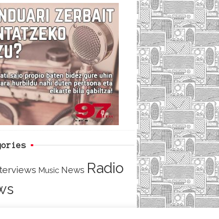
c
i
e
e
t
d
b
t
o
e
o
r
k
gories
Radio
nterviews
News
Music
ws