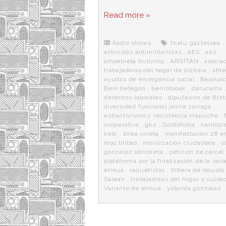
a
w
e
e
i
c
i
d
n
a
Read more »
e
t
d
e
s
b
t
i
a
p
o
e
t
m
o
o
r
e
r
Radio shows
7katu gaztetxea
,
k
a
activistas antimilitaristas
,
AES
,
aitz
,
amoebieta bullying
,
ARGITAN
,
asocia
trabajadoras del hogar de bizkaia
,
athe
ayudas de emergencia social
,
Barakal
Beni betegon
,
berriotxoak
,
darucama
derechos laborales
,
diputación de Bizk
diversidad funcional janire zarraga
,
estractivismo y resistencia mapuche
,
cooperativa
,
gks
,
Gordofobia
,
hardcor
kelo
,
lorea urreta
,
manifestacion 28 e
moc bilbao
,
movilización ciudadana
,
o
gonzalez abrisketa
,
peticion de carcel
plataforma por la finalización de la var
ermua
,
raquetistas
,
Ribera de deusto
Sarean
,
trabajadoras del hogar y cuida
Variante de ermua
,
yolanda gonzalez