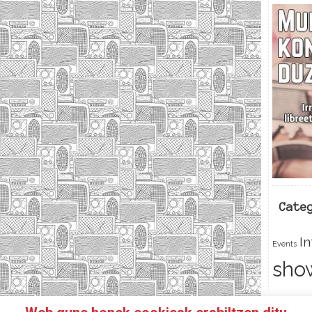
Cate
I
Events
sho