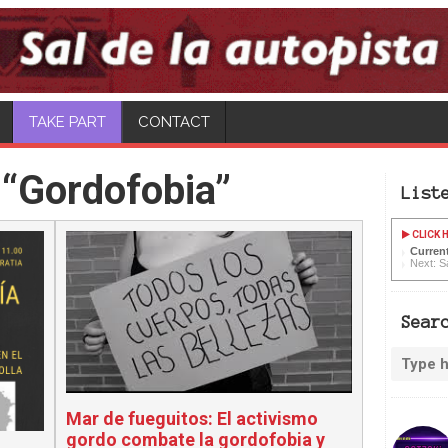
TAKE PART
CONTACT
 “Gordofobia”
List
CLICK H
Current
Next: Sa
Sear
Mar de fueguitos: El activismo
gordo combate la gordofobia y