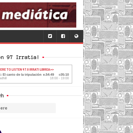
en 97 Irratia!
ERE TO LISTEN 97.0 IRRATI LIBREA
>>
: El canto de la tripulación
54:50
05:09
dhill
18:00 - 19:00
ch