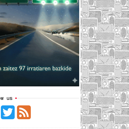
ow us
F
T
F
a
w
e