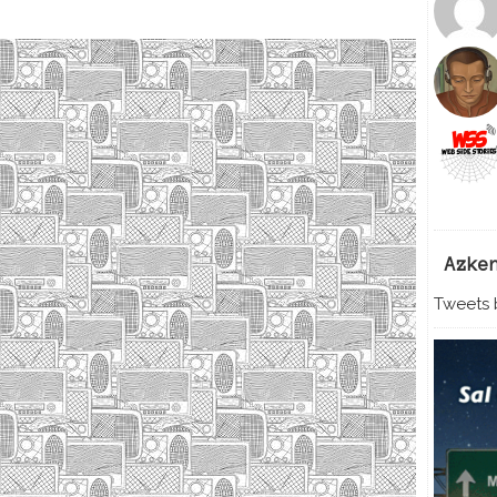
Azke
Tweets b