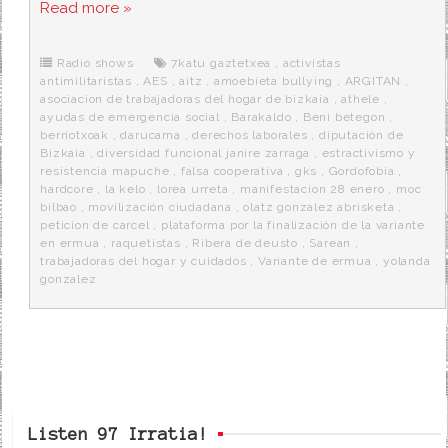
c
i
d
n
a
Read more »
e
t
d
e
s
b
t
i
a
p
o
e
t
m
o
o
r
e
r
Radio shows
7katu gaztetxea
,
activistas
k
a
antimilitaristas
,
AES
,
aitz
,
amoebieta bullying
,
ARGITAN
,
asociacion de trabajadoras del hogar de bizkaia
,
athele
,
ayudas de emergencia social
,
Barakaldo
,
Beni betegon
,
berriotxoak
,
darucama
,
derechos laborales
,
diputación de
Bizkaia
,
diversidad funcional janire zarraga
,
estractivismo y
resistencia mapuche
,
falsa cooperativa
,
gks
,
Gordofobia
,
hardcore
,
la kelo
,
lorea urreta
,
manifestacion 28 enero
,
moc
bilbao
,
movilización ciudadana
,
olatz gonzalez abrisketa
,
peticion de carcel
,
plataforma por la finalización de la variante
en ermua
,
raquetistas
,
Ribera de deusto
,
Sarean
,
trabajadoras del hogar y cuidados
,
Variante de ermua
,
yolanda
gonzalez
Listen 97 Irratia!