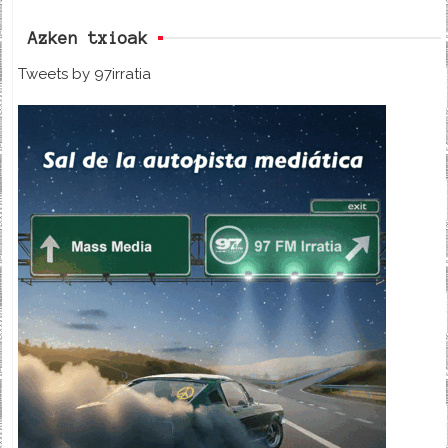
Azken txioak
Tweets by 97irratia