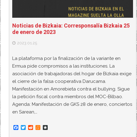
Noticias de Bizkaia: Corresponsalía Bizkaia 25
de enero de 2023
2023.01.25
La plataforma por la finalización de la variante en
Ermua pide compromisos a las instituciones. La
asociación de trabajadoras del hogar de Bizkaia exige
el cierre de la falsa cooperativa Darucama.
Manifestación en Amorebieta contra el bullying. Sigue
la petición fiscal contra miembros del MOC-Bilbao.
Agenda: Manifestación de GKS 28 de enero, conciertos
en Sarean,…
F
T
R
M
D
a
w
e
e
i