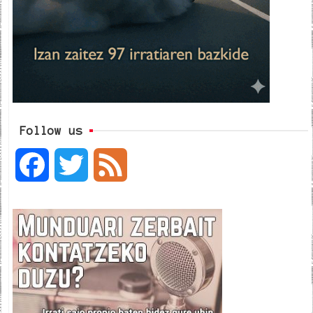
Follow us
F
T
F
a
w
e
c
i
e
e
t
d
b
t