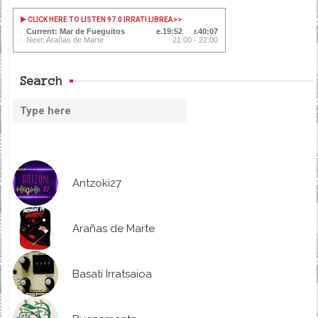
CLICK HERE TO LISTEN 97.0 IRRATI LIBREA
>>
Current: Mar de Fueguitos
19:53
40:06
Next: Arañas de Marte
21:00 - 22:00
Search
Antzoki27
Arañas de Marte
Basati Irratsaioa