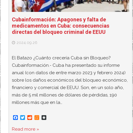
Cubainformación: Apagones y falta de
medicamentos en Cuba: consecuencias
directas del bloqueo criminal de EEUU
2024.09.26
El Batazo ¿Cuánto crecería Cuba sin Bloqueo?
Cubainformación.- Cuba ha presentado su informe
anual (con datos de entre marzo 2023 y febrero 2024)
sobre los daños económicos del bloqueo económico,
financiero y comercial de EEUU. Son, en un solo año,
más de 5 mil millones de dólares de pérdidas, 190
millones más que en la…
F
T
R
M
D
a
w
e
e
i
c
i
d
n
a
Read more »
e
t
d
e
s