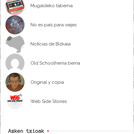
Mugaldeko taberna
No es país para viejes
Noticias de Bizkaia
Old Schoolherria berria
Original y copia
Web Side Stories
Azken txioak