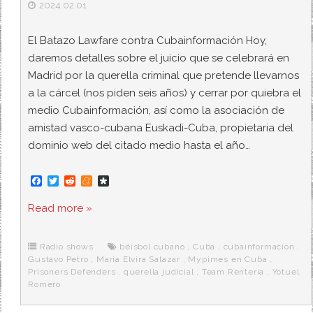
2024.02.01
El Batazo Lawfare contra Cubainformación Hoy,
daremos detalles sobre el juicio que se celebrará en
Madrid por la querella criminal que pretende llevarnos
a la cárcel (nos piden seis años) y cerrar por quiebra el
medio Cubainformación, así como la asociación de
amistad vasco-cubana Euskadi-Cuba, propietaria del
dominio web del citado medio hasta el año…
F
T
R
M
D
a
w
e
e
i
c
i
d
n
a
Read more »
e
t
d
e
s
b
t
i
a
p
o
e
t
m
o
o
r
e
r
Radio shows
béisbol cubano
,
Cuba
,
cubainformacion
,
k
a
Gustavo Petro
,
María Elvira Salazar
,
Mypimes en Cuba
,
Prisoners Defenders
,
querella judicial
,
Team Rentería
,
Yotuel
Romero