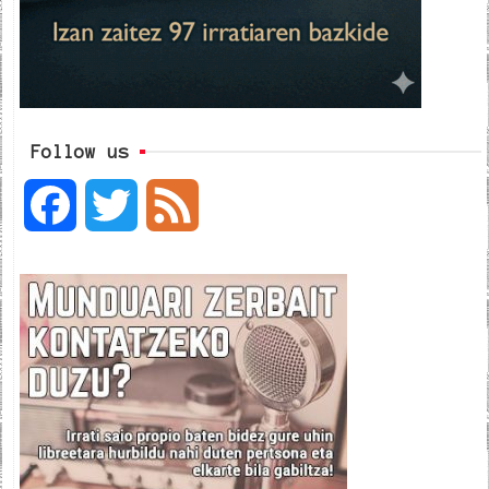
Follow us
F
T
F
a
w
e
c
i
e
e
t
d
b
t
o
e