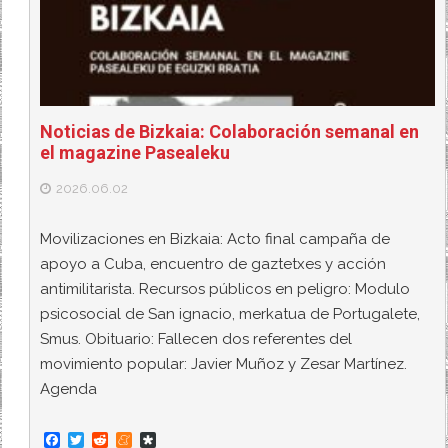
Noticias de Bizkaia: Colaboración semanal en
el magazine Pasealeku
2026.06.02
Movilizaciones en Bizkaia: Acto final campaña de
apoyo a Cuba, encuentro de gaztetxes y acción
antimilitarista. Recursos públicos en peligro: Modulo
psicosocial de San ignacio, merkatua de Portugalete,
Smus. Obituario: Fallecen dos referentes del
movimiento popular: Javier Muñoz y Zesar Martínez.
Agenda
F
T
R
M
D