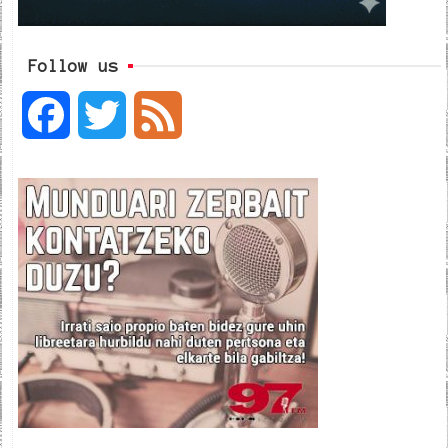
Follow us
F
T
F
a
w
e
c
i
e
e
t
d
b
t
o
e
o
r