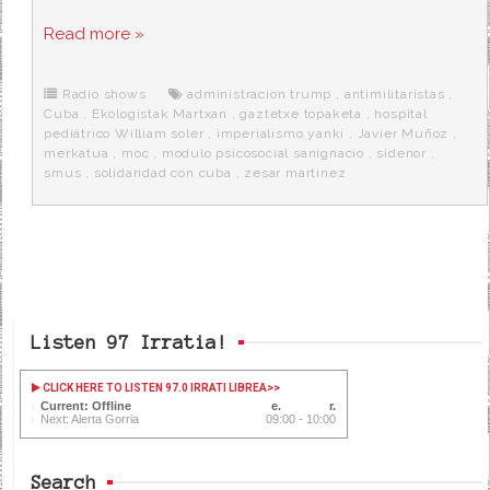
a
w
e
e
i
c
i
d
n
a
Read more »
e
t
d
e
s
b
t
i
a
p
o
e
t
m
o
o
r
e
r
Radio shows
administracion trump
,
antimilitaristas
,
k
a
Cuba
,
Ekologistak Martxan
,
gaztetxe topaketa
,
hospital
pediátrico William soler
,
imperialismo yanki
,
Javier Muñoz
,
merkatua
,
moc
,
modulo psicosocial sanignacio
,
sidenor
,
smus
,
solidaridad con cuba
,
zesar martinez
Listen 97 Irratia!
CLICK HERE TO LISTEN 97.0 IRRATI LIBREA
>>
Current: Offline
Next: Alerta Gorria
09:00 - 10:00
Search