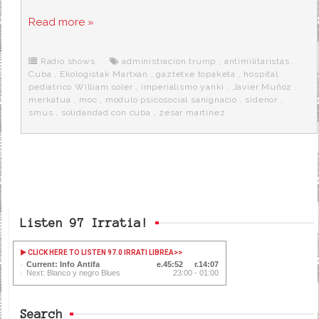
a
w
e
e
i
c
i
d
n
a
Read more »
e
t
d
e
s
b
t
i
a
p
o
e
t
m
o
o
r
e
r
Radio shows
administracion trump
,
antimilitaristas
,
k
a
Cuba
,
Ekologistak Martxan
,
gaztetxe topaketa
,
hospital
pediátrico William soler
,
imperialismo yanki
,
Javier Muñoz
,
merkatua
,
moc
,
modulo psicosocial sanignacio
,
sidenor
,
smus
,
solidaridad con cuba
,
zesar martinez
Listen 97 Irratia!
CLICK HERE TO LISTEN 97.0 IRRATI LIBREA
>>
Current: Info Antifa
45:52
14:07
Next: Blanco y negro Blues
23:00 - 01:00
Search