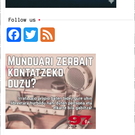
Follow us
F
T
F
a
w
e
c
i
e
e
t
d
b
t
o
e
o
r