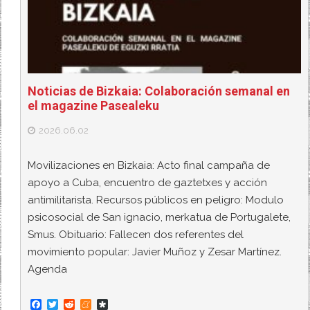
Noticias de Bizkaia: Colaboración semanal en
el magazine Pasealeku
2026.06.02
Movilizaciones en Bizkaia: Acto final campaña de
apoyo a Cuba, encuentro de gaztetxes y acción
antimilitarista. Recursos públicos en peligro: Modulo
psicosocial de San ignacio, merkatua de Portugalete,
Smus. Obituario: Fallecen dos referentes del
movimiento popular: Javier Muñoz y Zesar Martínez.
Agenda
F
T
R
M
D