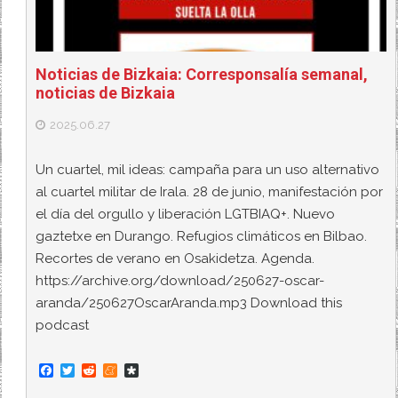
Noticias de Bizkaia: Corresponsalía semanal,
noticias de Bizkaia
2025.06.27
Un cuartel, mil ideas: campaña para un uso alternativo
al cuartel militar de Irala. 28 de junio, manifestación por
el día del orgullo y liberación LGTBIAQ+. Nuevo
gaztetxe en Durango. Refugios climáticos en Bilbao.
Recortes de verano en Osakidetza. Agenda.
https://archive.org/download/250627-oscar-
aranda/250627OscarAranda.mp3 Download this
podcast
F
T
R
M
D
a
w
e
e
i