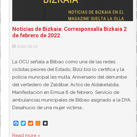
Noticias de Bizkaia: Corresponsalía Bizkaia 2
de febrero de 2022
2022.02.02
La OCU señala a Bilbao como una de las redes
ciclistas peores del Estado, Biziz bizi lo certifica y la
policia municipal les multa. Aniversario del derrumbe
del vertedero de Zaldibar. Actos de Aldaketaldia.
Manifestación en Ermua 6 de febrero. Servicio de
ambulancias municipales de Bilbao asignado a la DYA.
Desahucio de una mujer víctima…
F
T
R
M
D
a
w
e
e
i
c
i
d
n
a
Read more »