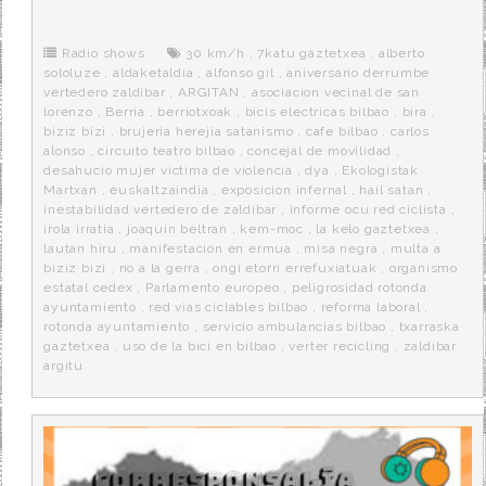
e
t
d
e
s
b
t
i
a
p
o
e
t
m
o
o
r
e
r
Radio shows
30 km/h
,
7katu gaztetxea
,
alberto
k
a
sololuze
,
aldaketaldia
,
alfonso gil
,
aniversario derrumbe
vertedero zaldibar
,
ARGITAN
,
asociacion vecinal de san
lorenzo
,
Berria
,
berriotxoak
,
bicis electricas bilbao
,
bira
,
biziz bizi
,
brujeria herejia satanismo
,
cafe bilbao
,
carlos
alonso
,
circuito teatro bilbao
,
concejal de movilidad
,
desahucio mujer victima de violencia
,
dya
,
Ekologistak
Martxan
,
euskaltzaindia
,
exposicion infernal
,
hail satan
,
inestabilidad vertedero de zaldibar
,
informe ocu red ciclista
,
irola irratia
,
joaquin beltran
,
kem-moc
,
la kelo gaztetxea
,
lautan hiru
,
manifestacion en ermua
,
misa negra
,
multa a
biziz bizi
,
no a la gerra
,
ongi etorri errefuxiatuak
,
organismo
estatal cedex
,
Parlamento europeo
,
peligrosidad rotonda
ayuntamiento
,
red vias ciclables bilbao
,
reforma laboral
,
rotonda ayuntamiento
,
servicio ambulancias bilbao
,
txarraska
gaztetxea
,
uso de la bici en bilbao
,
verter recicling
,
zaldibar
argitu