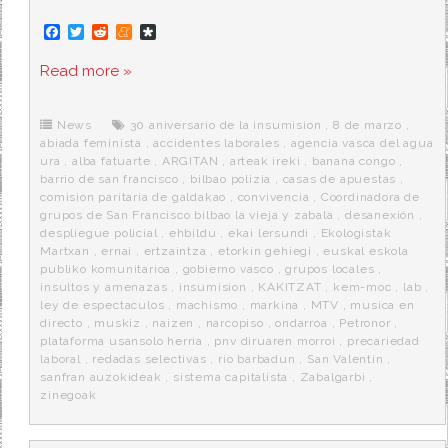
F
T
R
M
D
a
w
e
e
i
c
i
d
n
a
Read more »
e
t
d
e
s
b
t
i
a
p
o
e
t
m
o
o
r
e
r
News
30 aniversario de la insumision
,
8 de marzo
,
k
a
abiada feminista
,
accidentes laborales
,
agencia vasca del agua
ura
,
alba fatuarte
,
ARGITAN
,
arteak ireki
,
banana congo
,
barrio de san francisco
,
bilbao polizia
,
casas de apuestas
,
comision paritaria de galdakao
,
convivencia
,
Coordinadora de
grupos de San Francisco bilbao la vieja y zabala
,
desanexión
,
despliegue policial
,
ehbildu
,
ekai lersundi
,
Ekologistak
Martxan
,
ernai
,
ertzaintza
,
etorkin gehiegi
,
euskal eskola
publiko komunitarioa
,
gobierno vasco
,
grupos locales
,
insultos y amenazas
,
insumision
,
KAKITZAT
,
kem-moc
,
lab
,
ley de espectaculos
,
machismo
,
markina
,
MTV
,
musica en
directo
,
muskiz
,
naizen
,
narcopiso
,
ondarroa
,
Petronor
,
plataforma usansolo herria
,
pnv diruaren morroi
,
precariedad
laboral
,
redadas selectivas
,
rio barbadun
,
San Valentín
,
sanfran auzokideak
,
sistema capitalista
,
Zabalgarbi
,
zinegoak