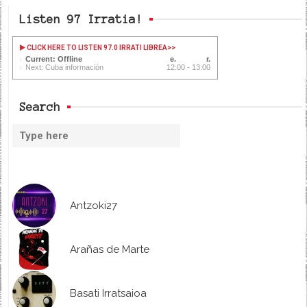
Listen 97 Irratia!
CLICK HERE TO LISTEN 97.0 IRRATI LIBREA
>>
Current: Offline
Next: Cuba información
12:00 - 13:00
Search
Antzoki27
Arañas de Marte
Basati Irratsaioa