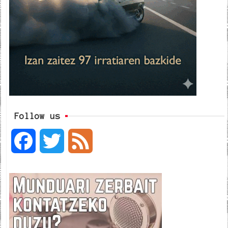
Follow us
F
T
F
a
w
e
c
i
e
e
t
d