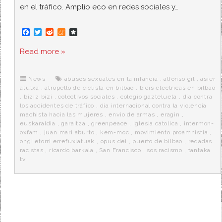
en el tráfico. Amplio eco en redes sociales y…
F
T
R
M
D
a
w
e
e
i
c
i
d
n
a
Read more »
e
t
d
e
s
b
t
i
a
p
o
e
t
m
o
o
r
e
r
News
abusos sexuales en la infancia
,
alfonso gil
,
asier
k
a
atutxa
,
atropello de ciclista en bilbao
,
bicis electricas en bilbao
,
biziz bizi
,
colectivos sociales
,
colegio gaztelueta
,
día contra
los accidentes de tráfico
,
día internacional contra la violencia
machista hacia las mujeres
,
envio de armas
,
eragin
,
euskaraldia
,
garaitza
,
greenpeace
,
iglesia catolica
,
intermon-
oxfam
,
juan mari aburto
,
kem-moc
,
movimiento proamnistia
,
ongi etorri errefuxiatuak
,
opus dei
,
puerto de bilbao
,
redadas
racistas
,
ricardo barkala
,
San Francisco
,
sos racismo
,
tantaka
tv