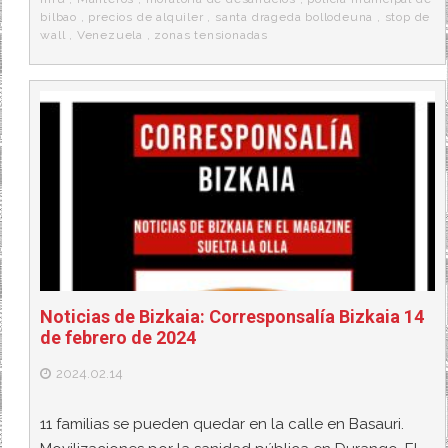
bilbao
,
precios de alquiler
,
santa drageda bollodeuna
,
stop de
wall
,
Venezuela
,
zonas tensionadas
Noticias de Bizkaia: Corresponsalía Bizkaia 14
de febrero de 2024
2024.02.14
11 familias se pueden quedar en la calle en Basauri.