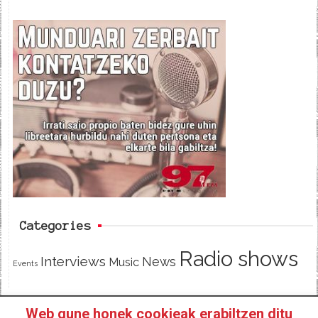
a
w
e
c
i
e
e
t
d
b
t
o
e
o
r
k
Categories
Radio shows
Interviews
News
Music
Events
Web gune honek cookieak erabiltzen ditu