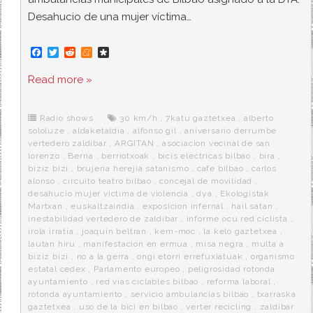
Desahucio de una mujer víctima…
F
T
R
M
D
a
w
e
e
i
c
i
d
n
a
Read more »
e
t
d
e
s
b
t
i
a
p
o
e
t
m
o
o
r
e
r
Radio shows
30 km/h
,
7katu gaztetxea
,
alberto
k
a
sololuze
,
aldaketaldia
,
alfonso gil
,
aniversario derrumbe
vertedero zaldibar
,
ARGITAN
,
asociacion vecinal de san
lorenzo
,
Berria
,
berriotxoak
,
bicis electricas bilbao
,
bira
,
biziz bizi
,
brujeria herejia satanismo
,
cafe bilbao
,
carlos
alonso
,
circuito teatro bilbao
,
concejal de movilidad
,
desahucio mujer victima de violencia
,
dya
,
Ekologistak
Martxan
,
euskaltzaindia
,
exposicion infernal
,
hail satan
,
inestabilidad vertedero de zaldibar
,
informe ocu red ciclista
,
irola irratia
,
joaquin beltran
,
kem-moc
,
la kelo gaztetxea
,
lautan hiru
,
manifestacion en ermua
,
misa negra
,
multa a
biziz bizi
,
no a la gerra
,
ongi etorri errefuxiatuak
,
organismo
estatal cedex
,
Parlamento europeo
,
peligrosidad rotonda
ayuntamiento
,
red vias ciclables bilbao
,
reforma laboral
,
rotonda ayuntamiento
,
servicio ambulancias bilbao
,
txarraska
gaztetxea
,
uso de la bici en bilbao
,
verter recicling
,
zaldibar