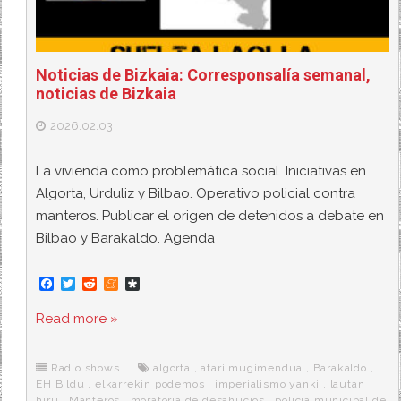
Noticias de Bizkaia: Corresponsalía semanal,
noticias de Bizkaia
2026.02.03
La vivienda como problemática social. Iniciativas en
Algorta, Urduliz y Bilbao. Operativo policial contra
manteros. Publicar el origen de detenidos a debate en
Bilbao y Barakaldo. Agenda
F
T
R
M
D
a
w
e
e
i
c
i
d
n
a
Read more »
e
t
d
e
s
b
t
i
a
p
o
e
t
m
o
o
r
e
r
Radio shows
algorta
,
atari mugimendua
,
Barakaldo
,
k
a
EH Bildu
,
elkarrekin podemos
,
imperialismo yanki
,
lautan
hiru
,
Manteros
,
moratoria de desahucios
,
policia municipal de