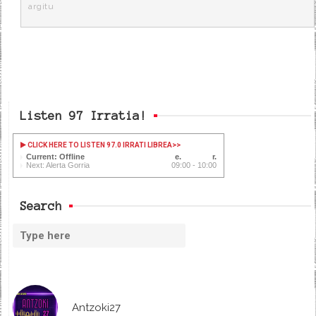
argitu
Listen 97 Irratia!
CLICK HERE TO LISTEN 97.0 IRRATI LIBREA
>>
Current: Offline
Next: Alerta Gorria
09:00 - 10:00
Search
Antzoki27