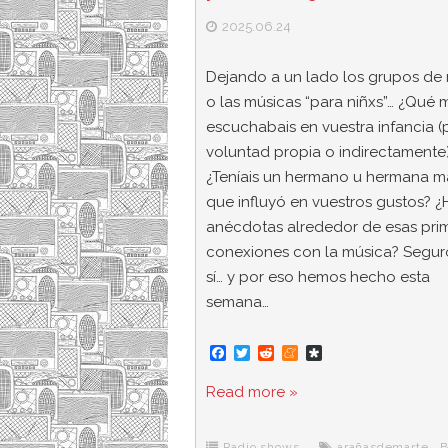
2025.06.24
Dejando a un lado los grupos de 
o las músicas “para niñxs”… ¿Qué 
escuchabais en vuestra infancia (
voluntad propia o indirectamente
¿Teníais un hermano u hermana m
que influyó en vuestros gustos? ¿
anécdotas alrededor de esas pri
conexiones con la música? Segur
sí… y por eso hemos hecho esta
semana…
F
T
R
M
D
a
w
e
e
i
c
i
d
n
a
Read more »
e
t
d
e
s
b
t
i
a
p
o
e
t
m
o
Radio shows
arañasdemarte
,
B