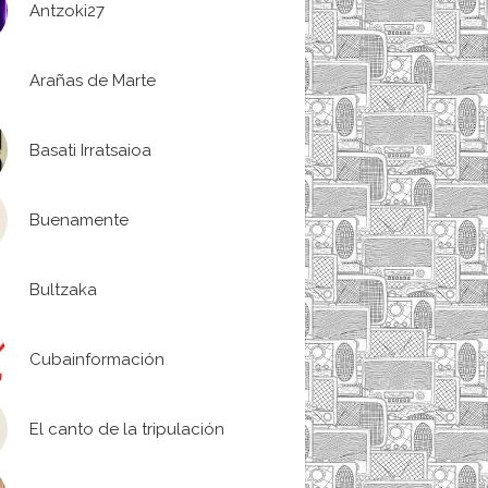
Antzoki27
Arañas de Marte
Basati Irratsaioa
Buenamente
Bultzaka
Cubainformación
El canto de la tripulación