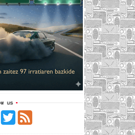
ow us
F
T
F
a
w
e