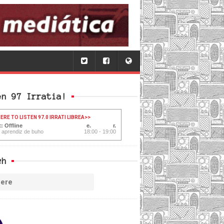
en 97 Irratia!
ERE TO LISTEN 97.0 IRRATI LIBREA
>>
: Offline
l aprendiz de buho
18:00 - 19:00
ch