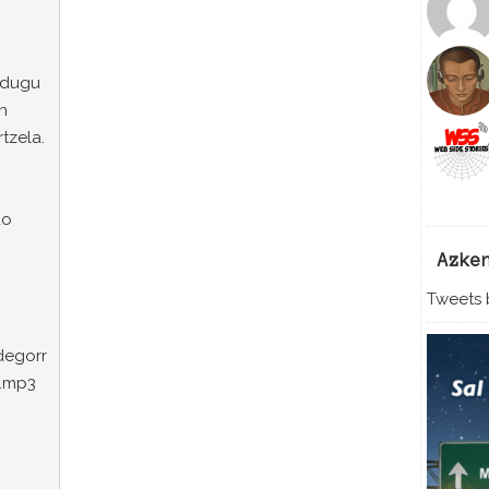
u dugu
an
tzela.
do
Azke
Tweets b
o
degorr
0.mp3