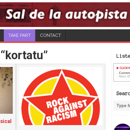
TAKE PART
CONTACT
“kortatu”
List
CLICK H
Current
Next: E
Sear
sical