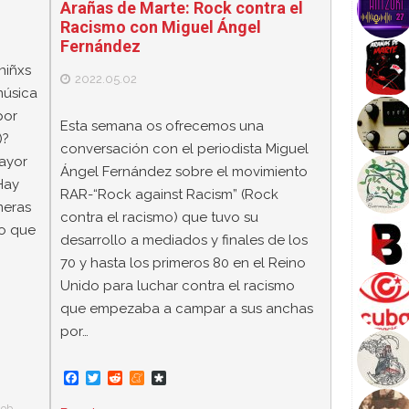
Arañas de Marte: Rock contra el
Racismo con Miguel Ángel
Fernández
niñxs
2022.05.02
música
por
Esta semana os ofrecemos una
)?
conversación con el periodista Miguel
ayor
Ángel Fernández sobre el movimiento
Hay
RAR-“Rock against Racism” (Rock
meras
contra el racismo) que tuvo su
o que
desarrollo a mediados y finales de los
70 y hasta los primeros 80 en el Reino
Unido para luchar contra el racismo
que empezaba a campar a sus anchas
por…
F
T
R
M
D
a
w
e
e
i
c
i
d
n
a
ob