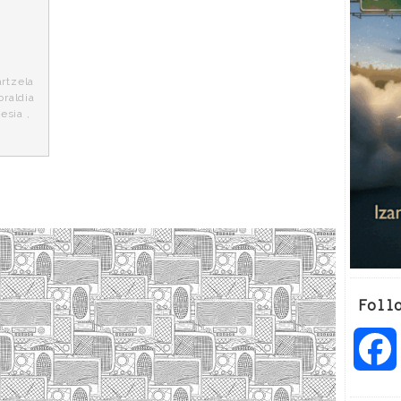
artzela
loraldia
esia
,
Foll