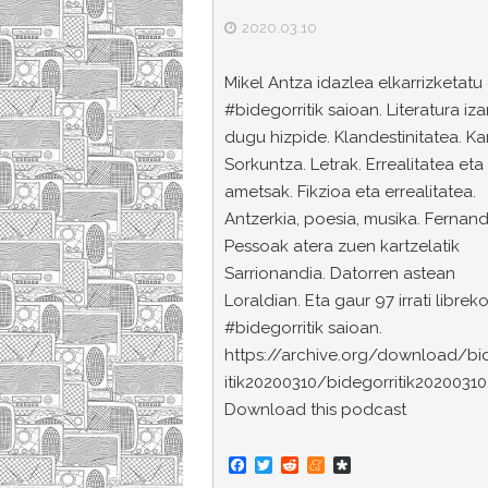
2020.03.10
Mikel Antza idazlea elkarrizketat
#bidegorritik saioan. Literatura iz
dugu hizpide. Klandestinitatea. Kar
Sorkuntza. Letrak. Errealitatea eta
ametsak. Fikzioa eta errealitatea.
Antzerkia, poesia, musika. Fernan
Pessoak atera zuen kartzelatik
Sarrionandia. Datorren astean
Loraldian. Eta gaur 97 irrati librek
#bidegorritik saioan.
https://archive.org/download/bi
itik20200310/bidegorritik2020031
Download this podcast
F
T
R
M
D
a
w
e
e
i