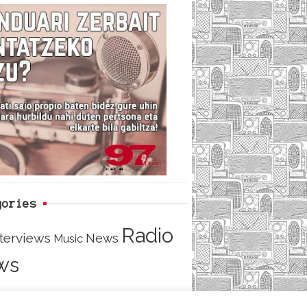
c
i
e
e
t
d
b
t
o
e
o
r
k
gories
Radio
nterviews
News
Music
ws