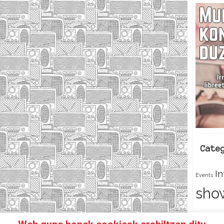
Cate
I
Events
sho