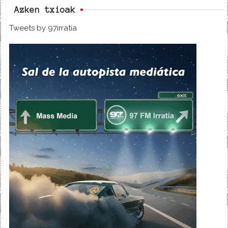
Azken txioak
Tweets by 97irratia