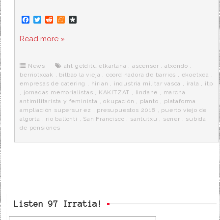
F
T
R
M
D
a
w
e
e
i
c
i
d
n
a
Read more »
e
t
d
e
s
b
t
i
a
p
o
e
t
m
o
o
r
e
r
News
aht gelditu elkarlana
,
ascensor
,
atxondo
,
k
a
berriotxoak
,
bilbao la vieja
,
coordinadora de barrios
,
ekoetxea
,
empresas de catering
,
hirian
,
industria militar vasca
,
irala
,
itp
,
jornadas memorialistas
,
KAKITZAT
,
lindane
,
marcha
antimilitarista y feminista
,
okupación
,
planto
,
plataforma
ampliación supersur ez
,
presupuestos 2018
,
puerto viejo de
algorta
,
rio ballonti
,
San Francisco
,
santutxu
,
sener
,
subida
de pensiones
Listen 97 Irratia!