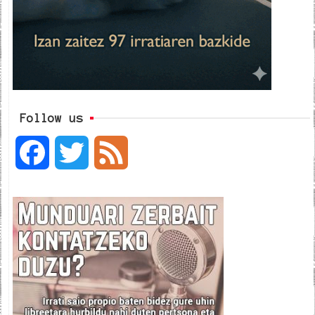
Follow us
F
T
F
a
w
e
c
i
e
e
t
d
b
t