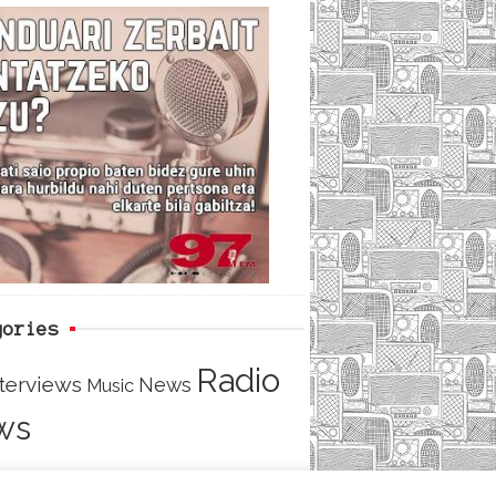
c
i
e
e
t
d
b
t
o
e
o
r
k
gories
Radio
nterviews
News
Music
ws