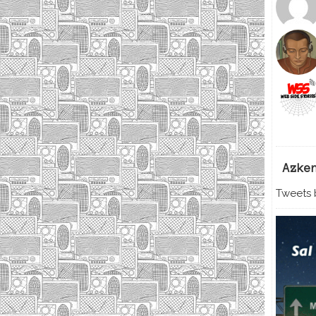
Azke
Tweets b