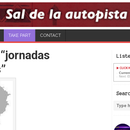
CONTACT
“jornadas
List
s”
CLICK H
Curren
Next: El
Sear