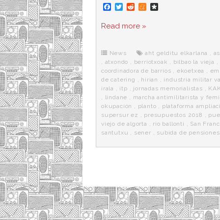
F
T
R
M
D
a
w
e
e
i
c
i
d
n
a
Read more »
e
t
d
e
s
b
t
i
a
p
o
e
t
m
o
o
r
e
r
News
aht gelditu elkarlana
,
a
k
a
,
atxondo
,
berriotxoak
,
bilbao la vieja
,
coordinadora de barrios
,
ekoetxea
,
em
de catering
,
hirian
,
industria militar v
irala
,
itp
,
jornadas memorialistas
,
KA
,
lindane
,
marcha antimilitarista y femi
okupación
,
planto
,
plataforma ampliac
supersur ez
,
presupuestos 2018
,
pue
viejo de algorta
,
rio ballonti
,
San Franc
santutxu
,
sener
,
subida de pensiones