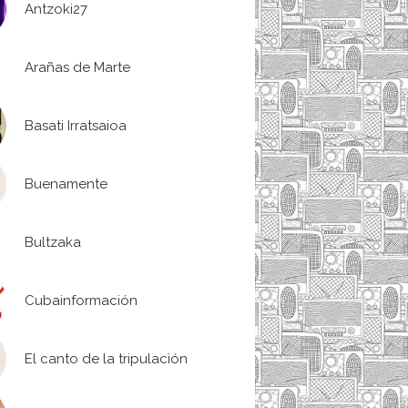
Antzoki27
Arañas de Marte
Basati Irratsaioa
Buenamente
Bultzaka
Cubainformación
El canto de la tripulación