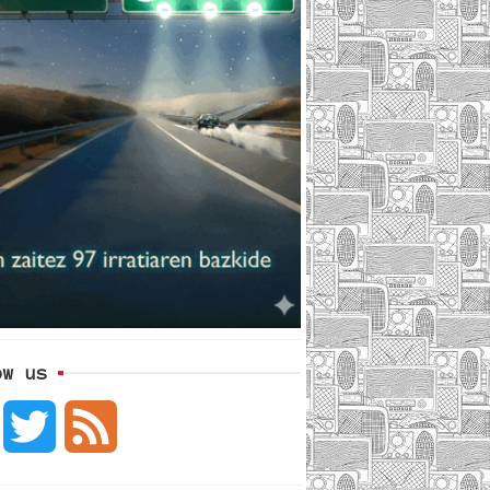
ow us
F
T
F
a
w
e