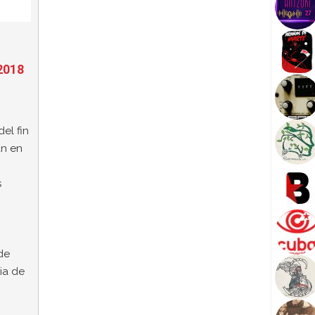
 2018
el fin
an en
s
de
ia de