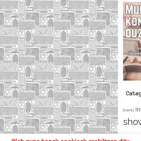
Cate
I
Events
sho