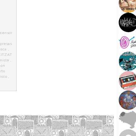
scensor
presas
asca
,
KITZAT
nista
,
ión
rto
isco
,