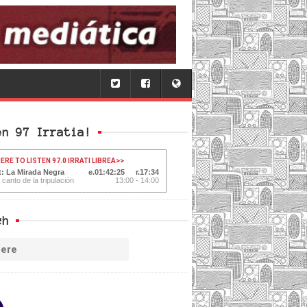
en 97 Irratia!
ERE TO LISTEN 97.0 IRRATI LIBREA
>>
t: La Mirada Negra
01:42:26
17:33
 canto de la tripulación
13:00 - 14:00
ch