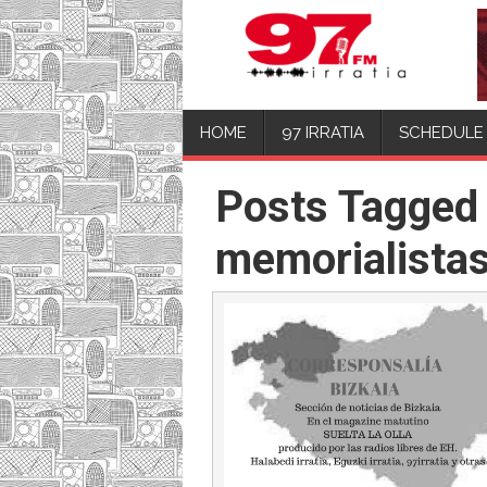
HOME
97 IRRATIA
SCHEDULE
Posts Tagged 
memorialista