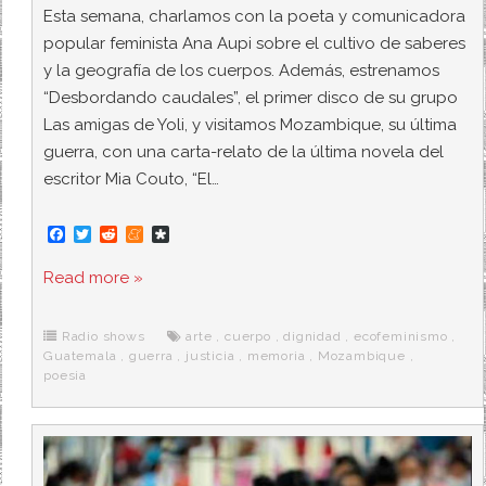
Esta semana, charlamos con la poeta y comunicadora
popular feminista Ana Aupi sobre el cultivo de saberes
y la geografía de los cuerpos. Además, estrenamos
“Desbordando caudales”, el primer disco de su grupo
Las amigas de Yoli, y visitamos Mozambique, su última
guerra, con una carta-relato de la última novela del
escritor Mia Couto, “El…
F
T
R
M
D
a
w
e
e
i
c
i
d
n
a
Read more »
e
t
d
e
s
b
t
i
a
p
o
e
t
m
o
o
r
e
r
Radio shows
arte
,
cuerpo
,
dignidad
,
ecofeminismo
,
k
a
Guatemala
,
guerra
,
justicia
,
memoria
,
Mozambique
,
poesia