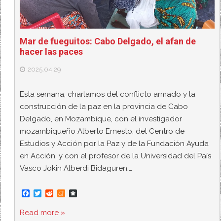
Mar de fueguitos: Cabo Delgado, el afan de
hacer las paces
2025.04.29
Esta semana, charlamos del conflicto armado y la
construcción de la paz en la provincia de Cabo
Delgado, en Mozambique, con el investigador
mozambiqueño Alberto Ernesto, del Centro de
Estudios y Acción por la Paz y de la Fundación Ayuda
en Acción, y con el profesor de la Universidad del País
Vasco Jokin Alberdi Bidaguren,…
F
T
R
M
D
a
w
e
e
i
c
i
d
n
a
Read more »
e
t
d
e
s