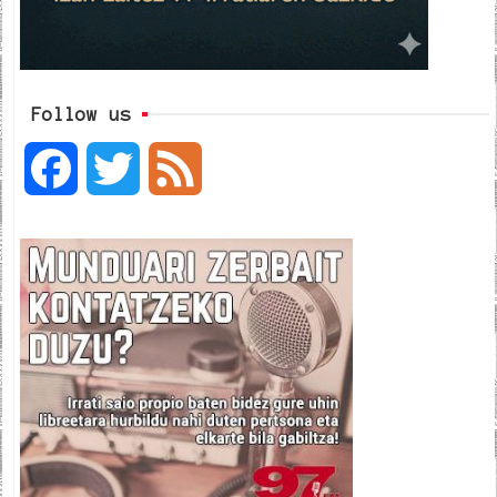
Follow us
F
T
F
a
w
e
c
i
e
e
t
d
b
t
o
e
o
r