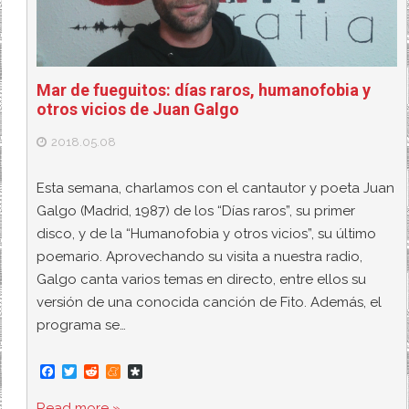
Mar de fueguitos: días raros, humanofobia y
otros vicios de Juan Galgo
2018.05.08
Esta semana, charlamos con el cantautor y poeta Juan
Galgo (Madrid, 1987) de los “Días raros”, su primer
disco, y de la “Humanofobia y otros vicios”, su último
poemario. Aprovechando su visita a nuestra radio,
Galgo canta varios temas en directo, entre ellos su
versión de una conocida canción de Fito. Además, el
programa se…
F
T
R
M
D
a
w
e
e
i
c
i
d
n
a
Read more »