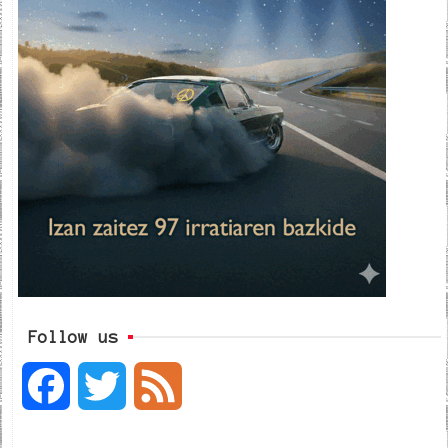
Follow us
F
T
F
a
w
e