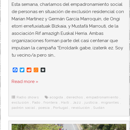
Esta semana, charlamos del empadronamiento social
de personas en situación de exclusión residencial con
Marian Martínez y Germán García Marroquín, de Ongi
etorri errefuxiatuak Bizkaia, y Mustafá Marrouti, de la
asociación Rif amazigh Euskal Herria. Ambas
organizaciones forman parte del casi centenar que
impulsan la campaña “Erroldarik gabe, izaterik ez. Soy
tu vecino/a pero sin…
F
T
R
M
D
a
w
e
e
i
c
i
d
n
a
Read more »
e
t
d
e
s
b
t
i
a
p
o
e
t
m
o
o
r
e
r
Radio shows
acogida
,
derechos
,
empadronamiento
,
k
a
exclusión
,
Fado
,
frontera
,
Haití
,
Jazz
,
justicia
,
migrantes
,
padrón social
,
poesia
,
Portugal
,
revolución
,
Sudán