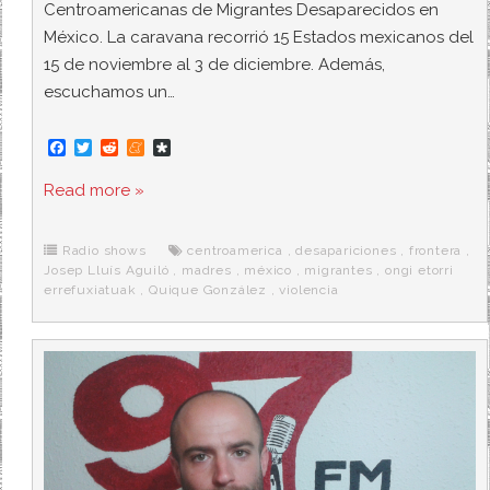
Centroamericanas de Migrantes Desaparecidos en
México. La caravana recorrió 15 Estados mexicanos del
15 de noviembre al 3 de diciembre. Además,
escuchamos un…
F
T
R
M
D
a
w
e
e
i
c
i
d
n
a
Read more »
e
t
d
e
s
b
t
i
a
p
o
e
t
m
o
o
r
e
r
Radio shows
centroamerica
,
desapariciones
,
frontera
,
k
a
Josep Lluís Aguiló
,
madres
,
méxico
,
migrantes
,
ongi etorri
errefuxiatuak
,
Quique González
,
violencia