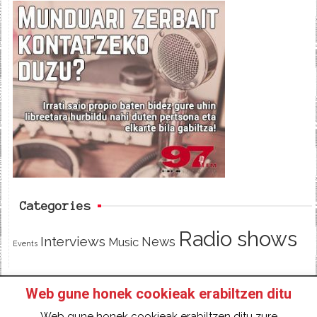
c
i
e
e
t
d
b
t
o
e
o
r
k
Categories
Radio shows
Interviews
News
Music
Events
Web gune honek cookieak erabiltzen ditu
HOME
HAZTE SOCI@ DE 97FM IRRATIA
Web gune honek cookieak erabiltzen ditu zure