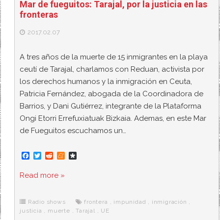
Mar de fueguitos: Tarajal, por la justicia en las
fronteras
2017.02.07
A tres años de la muerte de 15 inmigrantes en la playa
ceutí de Tarajal, charlamos con Reduan, activista por
los derechos humanos y la inmigración en Ceuta,
Patricia Fernández, abogada de la Coordinadora de
Barrios, y Dani Gutiérrez, integrante de la Plataforma
Ongi Etorri Errefuxiatuak Bizkaia. Ademas, en este Mar
de Fueguitos escuchamos un…
F
T
R
M
D
a
w
e
e
i
c
i
d
n
a
Read more »
e
t
d
e
s
b
t
i
a
p
o
e
t
m
o
o
r
e
r
Radio shows
frontera
,
impunidad
,
inmigración
,
k
a
justicia
,
muerte
,
Tarajal
,
UE