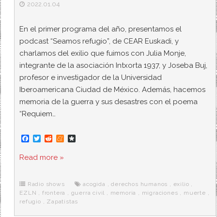
2022.01.04
En el primer programa del año, presentamos el
podcast “Seamos refugio”, de CEAR Euskadi, y
charlamos del exilio que fuimos con Julia Monje,
integrante de la asociación Intxorta 1937, y Joseba Buj,
profesor e investigador de la Universidad
Iberoamericana Ciudad de México. Además, hacemos
memoria de la guerra y sus desastres con el poema
“Requiem…
F
T
R
M
D
a
w
e
e
i
c
i
d
n
a
Read more »
e
t
d
e
s
b
t
i
a
p
o
e
t
m
o
o
r
e
r
Radio shows
acogida
,
derechos humanos
,
exilio
,
k
a
EZLN
,
frontera
,
guerra civil
,
memoria
,
migraciones
,
muerte
,
refugio
,
Zapatistas