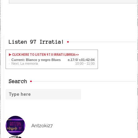
Listen 97 Irratia!
CLICK HERE TO LISTEN 97.0 IRRATI LIBREA
>>
Current: Blanco y negro Blues
17:56
01:42:03
Next: La memoria
10:00 - 11:00
Search
Antzoki27