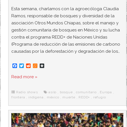
Esta semana, charlamos con la agroecóloga Claudia
Ramos, responsable de bosques y diversidad de la
asociación Otros Mundos Chiapas, sobre el manejo y
gestión comunitaria de bosques en México y su lucha
contra el programa REDD+ de Naciones Unidas
(Programa de reducción de las emisiones de carbono
causadas por la deforestación y degradación de los…
F
T
R
M
D
a
w
e
e
i
c
i
d
n
a
Read more »
e
t
d
e
s
b
t
i
a
p
o
e
t
m
o
o
r
e
r
Radio shows
asilo
,
bosque
,
comunitario
,
Europa
,
k
a
frontera
,
indígena
,
méxico
,
muerte
,
REDD+
,
refugio