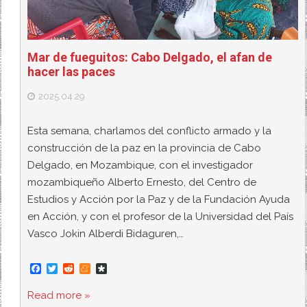
Mar de fueguitos: Cabo Delgado, el afan de
hacer las paces
2025.04.29
Esta semana, charlamos del conflicto armado y la
construcción de la paz en la provincia de Cabo
Delgado, en Mozambique, con el investigador
mozambiqueño Alberto Ernesto, del Centro de
Estudios y Acción por la Paz y de la Fundación Ayuda
en Acción, y con el profesor de la Universidad del País
Vasco Jokin Alberdi Bidaguren,…
F
T
R
M
D
a
w
e
e
i
c
i
d
n
a
Read more »
e
t
d
e
s