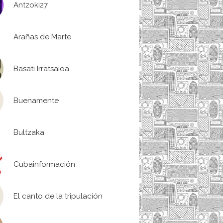
Antzoki27
Arañas de Marte
Basati Irratsaioa
Buenamente
Bultzaka
Cubainformación
El canto de la tripulación