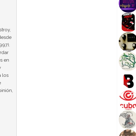
troy,
desde
997).
rdar
s en
w
a los
e
inión,