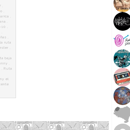
V
,
co
,
arrca
,
ana
,
o 10
,
M
,
iñas
,
la ruta
ester
,
ta baja
unny
,
a
,
Ruta
ny el
cente