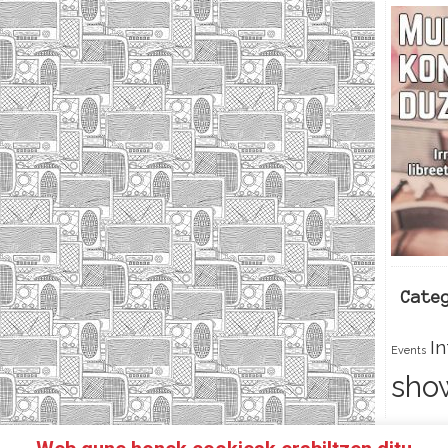
Cate
I
Events
sho