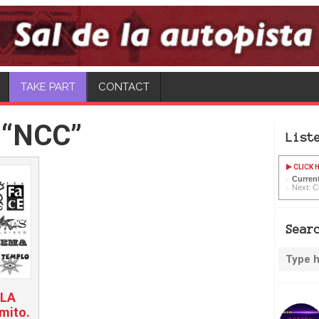
TAKE PART
CONTACT
 “NCC”
List
CLICK H
Current
Next: C
Sear
 LA
mito.