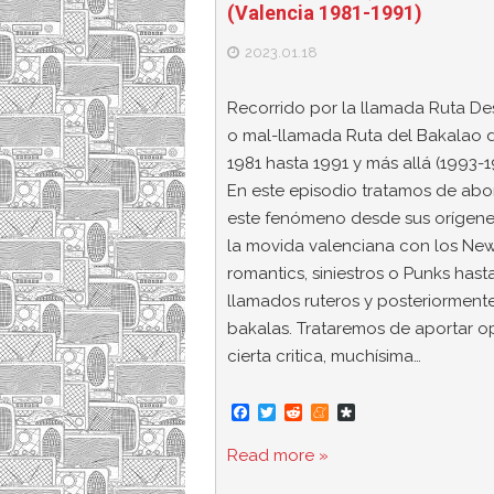
(Valencia 1981-1991)
2023.01.18
Recorrido por la llamada Ruta Des
o mal-llamada Ruta del Bakalao 
1981 hasta 1991 y más allá (1993-1
En este episodio tratamos de abo
este fenómeno desde sus orígene
la movida valenciana con los Ne
romantics, siniestros o Punks hast
llamados ruteros y posteriorment
bakalas. Trataremos de aportar op
cierta critica, muchísima…
F
T
R
M
D
a
w
e
e
i
c
i
d
n
a
Read more »
e
t
d
e
s
b
t
i
a
p