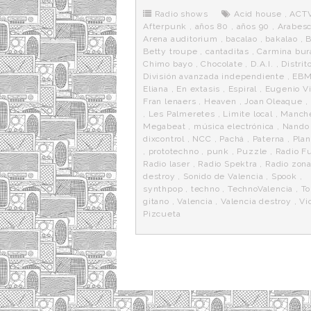
o
e
t
m
o
o
r
e
r
Radio shows
Acid house
,
ACT
k
a
Afterpunk
,
años 80
,
años 90
,
Arabes
Arena auditorium
,
bacalao
,
bakalao
,
B
Betty troupe
,
cantaditas
,
Carmina bur
Chimo bayo
,
Chocolate
,
D.A.I.
,
Distrit
División avanzada independiente
,
EB
Eliana
,
En extasis
,
Espiral
,
Eugenio V
Fran lenaers
,
Heaven
,
Joan Oleaque
,
,
Les Palmeretes
,
Limite local
,
Manch
Megabeat
,
música electrónica
,
Nando
dixcontrol
,
NCC
,
Pachá
,
Paterna
,
Plan
,
prototechno
,
punk
,
Puzzle
,
Radio F
Radio laser
,
Radio Spektra
,
Radio zon
destroy
,
Sonido de Valencia
,
Spook
,
synthpop
,
techno
,
TechnoValencia
,
To
gitano
,
Valencia
,
Valencia destroy
,
Vi
Pizcueta