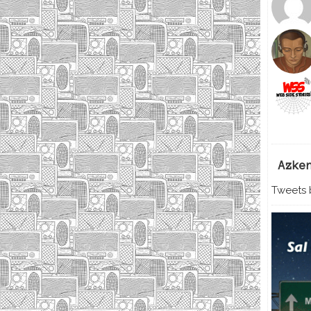
Azke
Tweets b