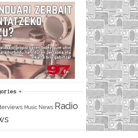
c
i
e
e
t
d
b
t
o
e
o
r
k
gories
Radio
nterviews
News
Music
ws