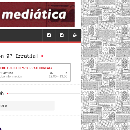
en 97 Irratia!
ERE TO LISTEN 97.0 IRRATI LIBREA
>>
: Offline
uba información
12:00 - 13:00
ch