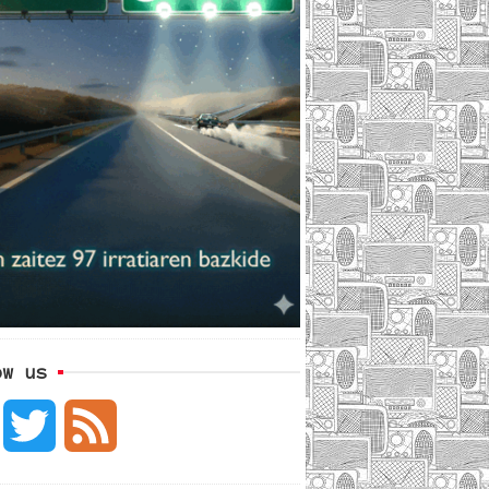
ow us
F
T
F
a
w
e