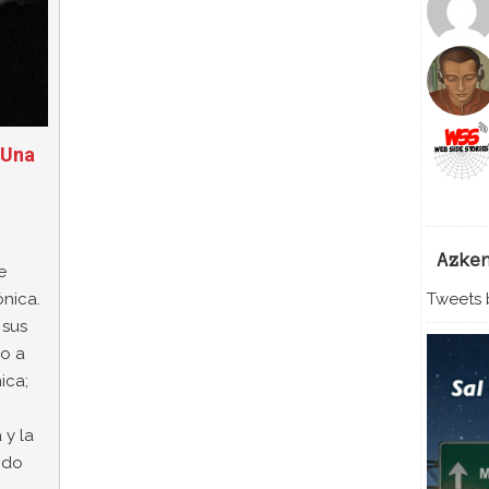
 Una
Azke
e
ónica.
Tweets b
 sus
mo a
ica;
 y la
ido