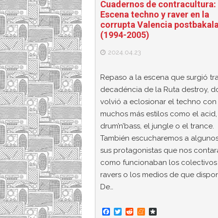
Cuadernos de contracultura:
Escena techno y raver en la
corrupta Valencia postbakal
(1994-2005)
2024.04.23
Repaso a la escena que surgió tra
decadéncia de la Ruta destroy, 
volvió a eclosionar el techno con
muchos más estilos como el acid,
drum’n’bass, el jungle o el trance.
También escucharemos a alguno
sus protagonistas que nos contar
como funcionaban los colectivos
ravers o los medios de que dispon
De…
F
T
R
M
D