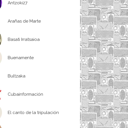
Antzoki27
Arañas de Marte
Basati Irratsaioa
Buenamente
Bultzaka
Cubainformación
El canto de la tripulación