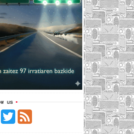
ow us
F
T
F
a
w
e