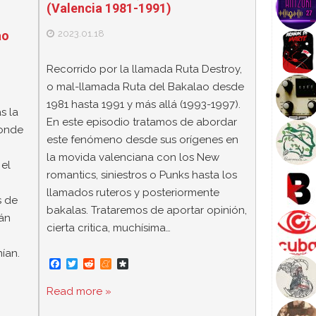
(Valencia 1981-1991)
2023.01.18
ao
Recorrido por la llamada Ruta Destroy,
o mal-llamada Ruta del Bakalao desde
1981 hasta 1991 y más allá (1993-1997).
s la
En este episodio tratamos de abordar
donde
este fenómeno desde sus orígenes en
la movida valenciana con los New
 el
romantics, siniestros o Punks hasta los
llamados ruteros y posteriormente
s de
bakalas. Trataremos de aportar opinión,
án
cierta critica, muchísima…
ían.
F
T
R
M
D
a
w
e
e
i
c
i
d
n
a
Read more »
e
t
d
e
s
b
t
i
a
p