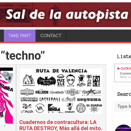
CONTACT
 “techno”
List
CLICK H
Current
Next: L
Sear
Cuadernos de contracultura: LA
RUTA DESTROY, Más allá del mito.