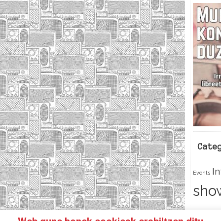
Cate
I
Events
sho