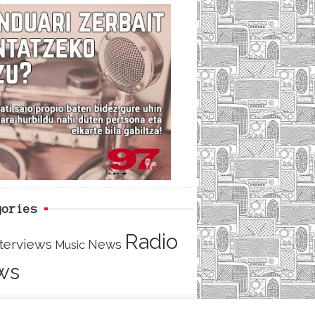
c
i
e
e
t
d
b
t
o
e
o
r
k
gories
Radio
nterviews
News
Music
ws