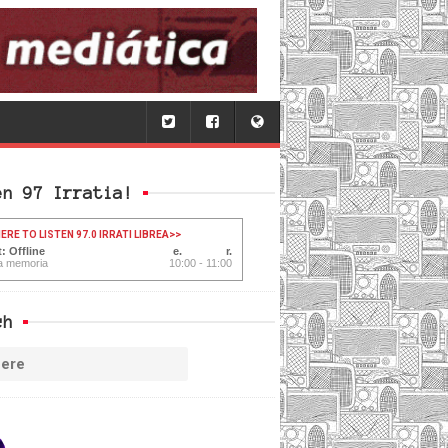
en 97 Irratia!
ERE TO LISTEN 97.0 IRRATI LIBREA
>>
: Offline
a memoria
10:00 - 11:00
ch