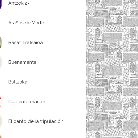
Antzoki27
Arañas de Marte
Basati Irratsaioa
Buenamente
Bultzaka
Cubainformación
El canto de la tripulación