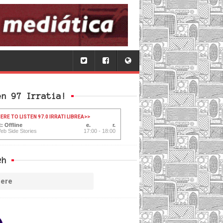
en 97 Irratia!
ERE TO LISTEN 97.0 IRRATI LIBREA
>>
: Offline
eb Side Stories
17:00 - 18:00
ch