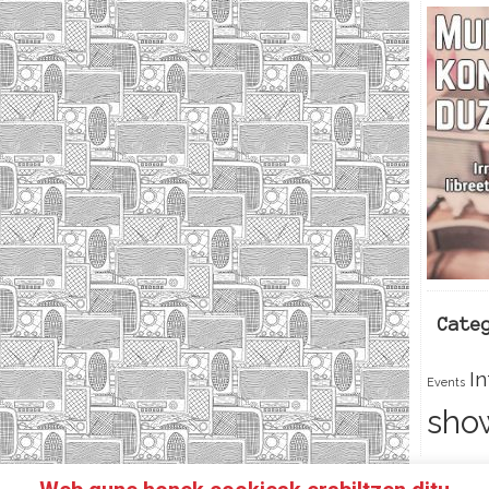
Cate
I
Events
sho