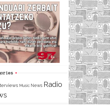
c
i
e
e
t
d
b
t
o
e
o
r
k
gories
Radio
nterviews
News
Music
ws