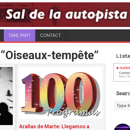
CONTACT
 “Oiseaux-tempête”
List
CLICK H
Current
Next: W
Sear
Arañas de Marte: Llegamos a