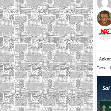
Azke
Tweets b