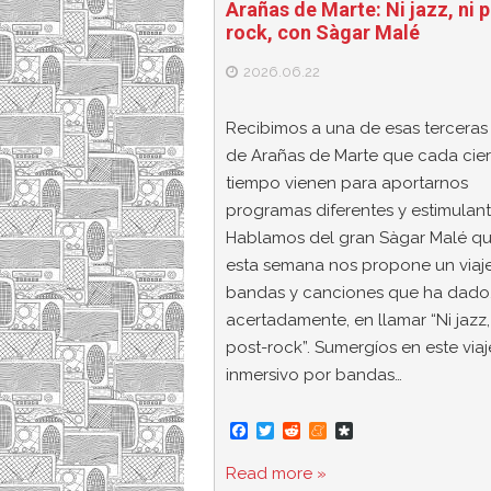
Arañas de Marte: Ni jazz, ni 
rock, con Sàgar Malé
2026.06.22
Recibimos a una de esas terceras
de Arañas de Marte que cada cier
tiempo vienen para aportarnos
programas diferentes y estimulant
Hablamos del gran Sàgar Malé q
esta semana nos propone un viaj
bandas y canciones que ha dado
acertadamente, en llamar “Ni jazz,
post-rock”. Sumergíos en este viaj
inmersivo por bandas…
F
T
R
M
D
a
w
e
e
i
c
i
d
n
a
Read more »
e
t
d
e
s