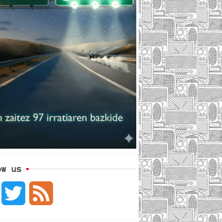
ow us
F
T
F
a
w
e