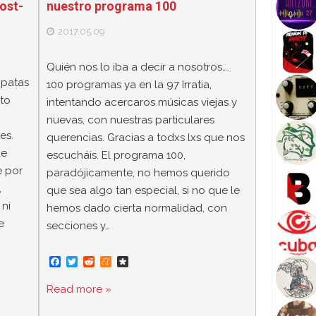
nuestro programa 100
post-
2017.05.09
Quién nos lo iba a decir a nosotros….
 patas
100 programas ya en la 97 Irratia,
to
intentando acercaros músicas viejas y
nuevas, con nuestras particulares
es.
querencias. Gracias a todxs lxs que nos
ue
escucháis. El programa 100,
e por
paradójicamente, no hemos querido
,
que sea algo tan especial, si no que le
 ni
hemos dado cierta normalidad, con
e
secciones y…
F
T
R
M
D
a
w
e
e
i
c
i
d
n
a
Read more »
e
t
d
e
s
b
t
i
a
p