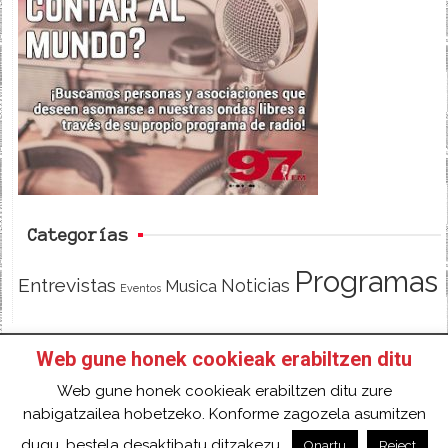
e
t
d
b
t
o
e
o
r
k
Categorías
Programas
Entrevistas
Noticias
Musica
Eventos
Web gune honek cookieak erabiltzen ditu
INICIO
HAZTE SOCI@!
FACEBOOK
Web gune honek cookieak erabiltzen ditu zure
TWITTER
CONTACTO
ACCESO
nabigatzailea hobetzeko. Konforme zagozela asumitzen
2018 Gure eduki guztiak Creative Commons
dugu, bestela desaktibatu ditzakezu.
Onartu
Reject