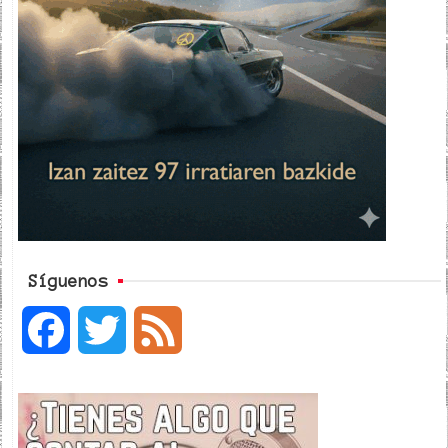
Síguenos
F
T
F
a
w
e
c
i
e