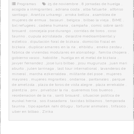
o
r
e
r
Programas
25 de noviembre
,
8 jornadas de huelga
,
k
a
acogida a inmigrantes
,
adriana costa
,
alba fatuarte
,
alfonso
santiago
,
Arantza urkaregi
,
arroka beltza
,
asamblea de
mujeres de ermua
,
basauri
,
belgica
,
bilbao la vieja
,
BIME
,
bxl refugees
,
cadena humana
,
campaña
,
comic sobre santi
brouard
,
concejala pse durango
,
corridas de toros
,
coso
taurino
,
cupula acristalada
,
desastre medioambiental y
estetico
,
diputación foral de bizkaia
,
domicilio fiscal en
bizkaia
,
duplicar amarres en la ria
,
ehbildu
,
eneko zestau
,
fabrica de viviendas modulares en alonsotegi
,
familia chopera
,
gobierno vasco
,
habidite
,
huelga en el metal de bizkaia
,
javyer fernandez
,
jose luis bilbao
,
josu muguruza
,
juan mari
aburto
,
julen larrinaga
,
last tour international
,
lavanderas de
mineral
,
marcha ezkerraldea
,
militante del psoe
,
mujeres
mayores
,
mujeres migrantes
,
ondarroa
,
pantanales
,
parque
de ametzola
,
plaza de toros de vista alegre
,
plaza errekalde
,
plentzia
,
pnv
,
privatizar la ria
,
queremos tios buenos
,
reordenacion de la ria
,
santi brouard
,
situacion politica de
euskal herria
,
sos itsasadarra
,
taxistas bilbainos
,
temporada
taurina
,
tipo apartak nahi ditugu
,
torturar animales
,
trifasico
,
uber en bilbao
,
Zirika