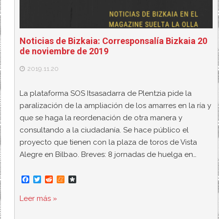
Noticias de Bizkaia: Corresponsalía Bizkaia 20
de noviembre de 2019
2019.11.20
La plataforma SOS Itsasadarra de Plentzia pide la
paralización de la ampliación de los amarres en la ría y
que se haga la reordenación de otra manera y
consultando a la ciudadanía. Se hace público el
proyecto que tienen con la plaza de toros de Vista
Alegre en Bilbao. Breves: 8 jornadas de huelga en…
F
T
R
M
D
a
w
e
e
i
c
i
d
n
a
Leer más »
e
t
d
e
s
b
t
i
a
p
o
e
t
m
o