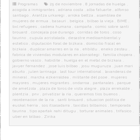
o
r
e
r
Programas
25 de noviembre
,
8 jornadas de huelga
,
k
a
acogida a inmigrantes
,
adriana costa
,
alba fatuarte
,
alfonso
santiago
,
Arantza urkaregi
,
arroka beltza
,
asamblea de
mujeres de ermua
,
basauri
,
belgica
,
bilbao la vieja
,
BIME
,
bxl refugees
,
cadena humana
,
campaña
,
comic sobre santi
brouard
,
concejala pse durango
,
corridas de toros
,
coso
taurino
,
cupula acristalada
,
desastre medioambiental y
estetico
,
diputación foral de bizkaia
,
domicilio fiscal en
bizkaia
,
duplicar amarres en la ria
,
ehbildu
,
eneko zestau
,
fabrica de viviendas modulares en alonsotegi
,
familia chopera
,
gobierno vasco
,
habidite
,
huelga en el metal de bizkaia
,
javyer fernandez
,
jose luis bilbao
,
josu muguruza
,
juan mari
aburto
,
julen larrinaga
,
last tour international
,
lavanderas de
mineral
,
marcha ezkerraldea
,
militante del psoe
,
mujeres
mayores
,
mujeres migrantes
,
ondarroa
,
pantanales
,
parque
de ametzola
,
plaza de toros de vista alegre
,
plaza errekalde
,
plentzia
,
pnv
,
privatizar la ria
,
queremos tios buenos
,
reordenacion de la ria
,
santi brouard
,
situacion politica de
euskal herria
,
sos itsasadarra
,
taxistas bilbainos
,
temporada
taurina
,
tipo apartak nahi ditugu
,
torturar animales
,
trifasico
,
uber en bilbao
,
Zirika