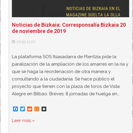
Noticias de Bizkaia: Corresponsalía Bizkaia 20
de noviembre de 2019
2019.11.20
La plataforma SOS Itsasadarra de Plentzia pide la
paralización de la ampliación de los amarres en la ría y
que se haga la reordenación de otra manera y
consultando a la ciudadanía. Se hace público el
proyecto que tienen con la plaza de toros de Vista
Alegre en Bilbao. Breves: 8 jornadas de huelga en…
F
T
R
M
D
a
w
e
e
i
c
i
d
n
a
Leer más »
e
t
d
e
s
b
t
i
a
p
o
e
t
m
o