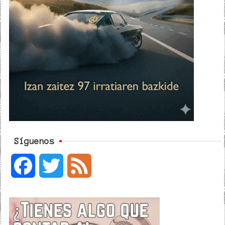
Síguenos
F
T
F
a
w
e
c
i
e