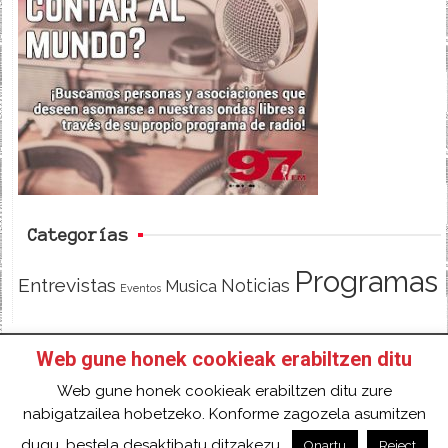
e
t
d
b
t
o
e
o
r
k
Categorías
Programas
Entrevistas
Noticias
Musica
Eventos
Web gune honek cookieak erabiltzen ditu
INICIO
HAZTE SOCI@!
FACEBOOK
Web gune honek cookieak erabiltzen ditu zure
TWITTER
CONTACTO
ACCESO
nabigatzailea hobetzeko. Konforme zagozela asumitzen
2018 Gure eduki guztiak Creative Commons
dugu, bestela desaktibatu ditzakezu.
Onartu
Reject