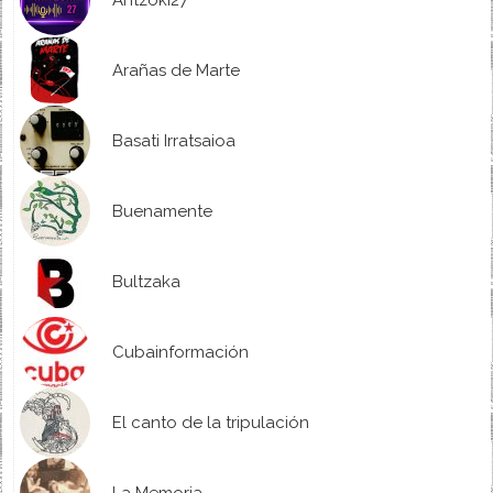
Antzoki27
Arañas de Marte
Basati Irratsaioa
Buenamente
Bultzaka
Cubainformación
El canto de la tripulación