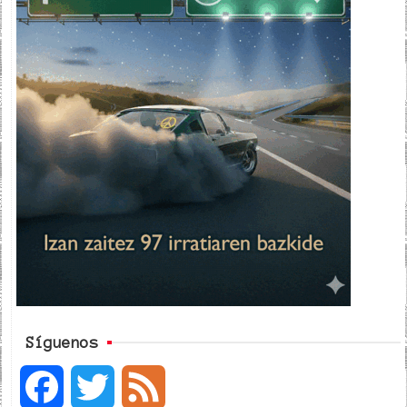
Síguenos
F
T
F