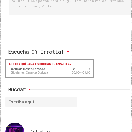
taurina
,
tipo apartak nahi ditugu
,
torturar animales
,
trifasico
,
uber en bilbao
,
Zirika
Escucha 97 Irratia!
CLIC AQUÍ PARA ESCUCHAR 97 IRRATIA
>>
Actual: Desconectado
Siguiente: Crónica Bizkaia
08:00 - 09:00
Buscar