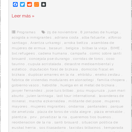
F
T
R
M
D
a
w
e
e
i
c
i
d
n
a
Leer más »
e
t
d
e
s
b
t
i
a
p
o
e
t
m
o
o
r
e
r
Programas
25 de noviembre
,
8 jornadas de huelga
,
k
a
acogida a inmigrantes
,
adriana costa
,
alba fatuarte
,
alfonso
santiago
,
Arantza urkaregi
,
arroka beltza
,
asamblea de
mujeres de ermua
,
basauri
,
belgica
,
bilbao la vieja
,
BIME
,
bxl refugees
,
cadena humana
,
campaña
,
comic sobre santi
brouard
,
concejala pse durango
,
corridas de toros
,
coso
taurino
,
cupula acristalada
,
desastre medioambiental y
estetico
,
diputación foral de bizkaia
,
domicilio fiscal en
bizkaia
,
duplicar amarres en la ria
,
ehbildu
,
eneko zestau
,
fabrica de viviendas modulares en alonsotegi
,
familia chopera
,
gobierno vasco
,
habidite
,
huelga en el metal de bizkaia
,
javyer fernandez
,
jose luis bilbao
,
josu muguruza
,
juan mari
aburto
,
julen larrinaga
,
last tour international
,
lavanderas de
mineral
,
marcha ezkerraldea
,
militante del psoe
,
mujeres
mayores
,
mujeres migrantes
,
ondarroa
,
pantanales
,
parque
de ametzola
,
plaza de toros de vista alegre
,
plaza errekalde
,
plentzia
,
pnv
,
privatizar la ria
,
queremos tios buenos
,
reordenacion de la ria
,
santi brouard
,
situacion politica de
euskal herria
,
sos itsasadarra
,
taxistas bilbainos
,
temporada