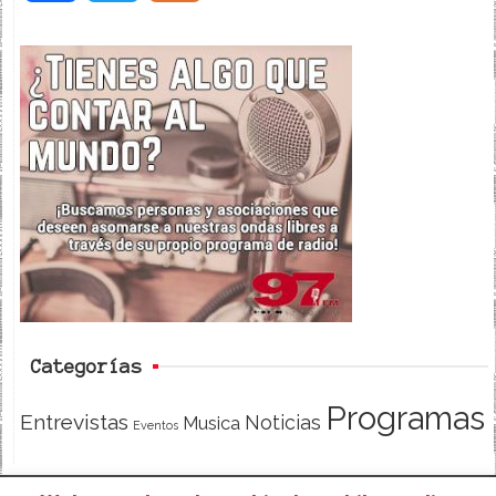
a
w
e
c
i
e
e
t
d
b
t
o
e
o
r
k
Categorías
Programas
Entrevistas
Noticias
Musica
Eventos