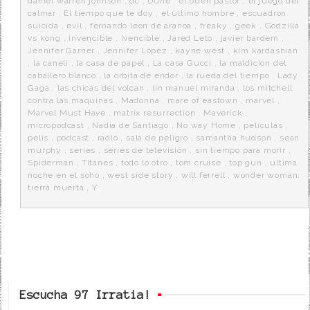
daniel warren johnson
,
dc
,
Dune
,
el buen pastor
,
el juego del
calmar
,
El tiempo que te doy
,
el ultimo hombre
,
escuadron
suicida
,
evil
,
fernando leon de aranoa
,
freaky
,
geek
,
Godzilla
vs kong
,
invencible
,
Ivencible
,
Jared Leto
,
javier bardem
,
Jennifer Garner
,
Jennifer Lopez
,
kayne west
,
kim kardashian
,
la caneli
,
la casa de papel
,
La casa Gucci
,
la maldicion del
caballero blanco
,
la orbita de endor
,
la rueda del tiempo
,
Lady
Gaga
,
las chicas del volcan
,
lin manuel miranda
,
los mitchell
contra las maquinas
,
Madonna
,
mare of eastown
,
marvel
,
Marvel Must Have
,
matrix resurrection
,
Maverick
,
micropodcast
,
Nadia de Santiago
,
No way Home
,
películas
,
pelis
,
podcast
,
radio
,
sala de peligro
,
samantha hudson
,
sean
murphy
,
series
,
series de televisión
,
sin tiempo para morir
,
Spiderman
,
Titanes
,
todo lo otro
,
tom cruise
,
top gun
,
ultima
noche en el soho
,
west side story
,
will ferrell
,
wonder woman:
tierra muerta
,
Y
Escucha 97 Irratia!