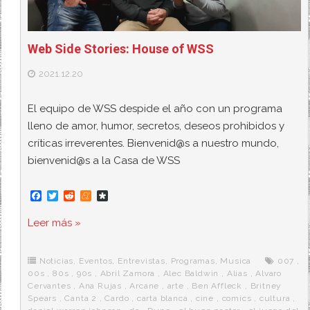
Web Side Stories: House of WSS
2021.12.20
El equipo de WSS despide el año con un programa
lleno de amor, humor, secretos, deseos prohibidos y
críticas irreverentes. Bienvenid@s a nuestro mundo,
bienvenid@s a la Casa de WSS
F
T
R
M
D
a
w
e
e
i
c
i
d
n
a
Leer más »
e
t
d
e
s
b
t
i
a
p
o
e
t
m
o
o
r
e
r
Noticias
,
Eventos
,
Entrevistas
,
Programas
,
Musica
007
,
k
a
00s
,
80s
,
90s
,
Abril Zamora
,
Alec Baldwin
,
Alias
,
Alvaro
Cervantes
,
Ana Rujas
,
Arcane
,
arte
,
Ben Affleck
,
Britney
Spears
,
Canta 2
,
Cardo
,
carta blanca
,
cine
,
comics
,
cultura
,