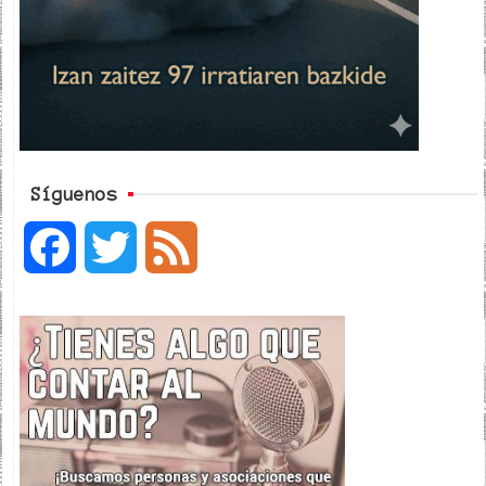
Síguenos
F
T
F
a
w
e
c
i
e
e
t
d
b
t