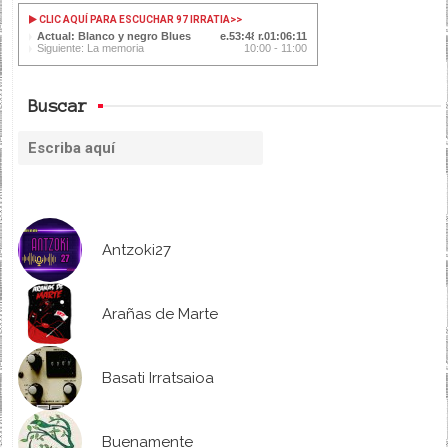
CLIC AQUÍ PARA ESCUCHAR 97 IRRATIA
>>
Actual: Blanco y negro Blues
53:48
01:06:11
Siguiente: La memoria
10:00 - 11:00
Buscar
Antzoki27
Arañas de Marte
Basati Irratsaioa
Buenamente