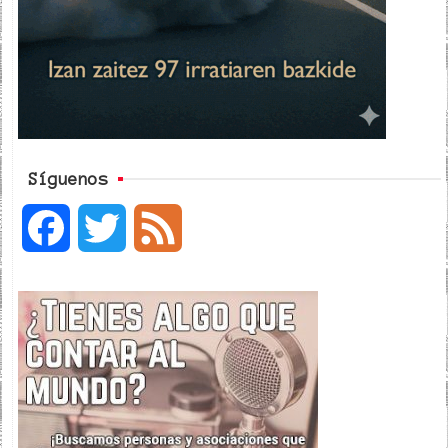
Síguenos
F
T
F
a
w
e
c
i
e
e
t
d
b
t