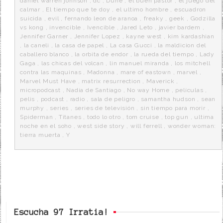
daniel warren johnson
,
dc
,
Dune
,
el buen pastor
,
el juego del
calmar
,
El tiempo que te doy
,
el ultimo hombre
,
escuadron
suicida
,
evil
,
fernando leon de aranoa
,
freaky
,
geek
,
Godzilla
vs kong
,
invencible
,
Ivencible
,
Jared Leto
,
javier bardem
,
Jennifer Garner
,
Jennifer Lopez
,
kayne west
,
kim kardashian
,
la caneli
,
la casa de papel
,
La casa Gucci
,
la maldicion del
caballero blanco
,
la orbita de endor
,
la rueda del tiempo
,
Lady
Gaga
,
las chicas del volcan
,
lin manuel miranda
,
los mitchell
contra las maquinas
,
Madonna
,
mare of eastown
,
marvel
,
Marvel Must Have
,
matrix resurrection
,
Maverick
,
micropodcast
,
Nadia de Santiago
,
No way Home
,
películas
,
pelis
,
podcast
,
radio
,
sala de peligro
,
samantha hudson
,
sean
murphy
,
series
,
series de televisión
,
sin tiempo para morir
,
Spiderman
,
Titanes
,
todo lo otro
,
tom cruise
,
top gun
,
ultima
noche en el soho
,
west side story
,
will ferrell
,
wonder woman:
tierra muerta
,
Y
Escucha 97 Irratia!