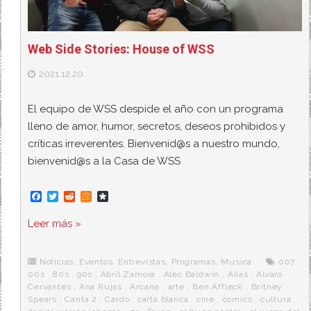
Web Side Stories: House of WSS
2021.12.20
El equipo de WSS despide el año con un programa
lleno de amor, humor, secretos, deseos prohibidos y
críticas irreverentes. Bienvenid@s a nuestro mundo,
bienvenid@s a la Casa de WSS
F
T
R
M
D
a
w
e
e
i
c
i
d
n
a
Leer más »
e
t
d
e
s
b
t
i
a
p
o
e
t
m
o
o
r
e
r
Noticias
,
Eventos
,
Entrevistas
,
Programas
,
Musica
007
,
k
a
00s
,
80s
,
90s
,
Abril Zamora
,
Alec Baldwin
,
Alias
,
Alvaro
Cervantes
,
Ana Rujas
,
Arcane
,
arte
,
Ben Affleck
,
Britney
Spears
,
Canta 2
,
Cardo
,
carta blanca
,
cine
,
comics
,
cultura
,