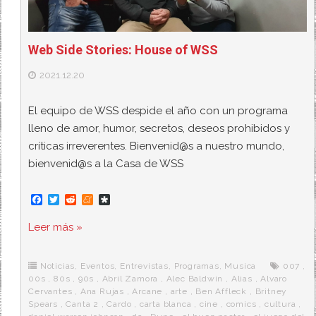
Web Side Stories: House of WSS
2021.12.20
El equipo de WSS despide el año con un programa
lleno de amor, humor, secretos, deseos prohibidos y
críticas irreverentes. Bienvenid@s a nuestro mundo,
bienvenid@s a la Casa de WSS
F
T
R
M
D
a
w
e
e
i
c
i
d
n
a
Leer más »
e
t
d
e
s
b
t
i
a
p
o
e
t
m
o
o
r
e
r
Noticias
,
Eventos
,
Entrevistas
,
Programas
,
Musica
007
,
k
a
00s
,
80s
,
90s
,
Abril Zamora
,
Alec Baldwin
,
Alias
,
Alvaro
Cervantes
,
Ana Rujas
,
Arcane
,
arte
,
Ben Affleck
,
Britney
Spears
,
Canta 2
,
Cardo
,
carta blanca
,
cine
,
comics
,
cultura
,