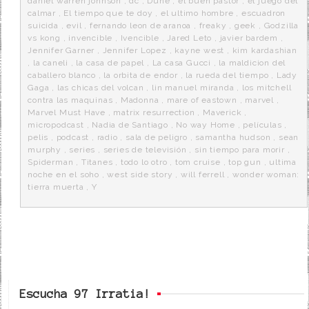
daniel warren johnson
,
dc
,
Dune
,
el buen pastor
,
el juego del
calmar
,
El tiempo que te doy
,
el ultimo hombre
,
escuadron
suicida
,
evil
,
fernando leon de aranoa
,
freaky
,
geek
,
Godzilla
vs kong
,
invencible
,
Ivencible
,
Jared Leto
,
javier bardem
,
Jennifer Garner
,
Jennifer Lopez
,
kayne west
,
kim kardashian
,
la caneli
,
la casa de papel
,
La casa Gucci
,
la maldicion del
caballero blanco
,
la orbita de endor
,
la rueda del tiempo
,
Lady
Gaga
,
las chicas del volcan
,
lin manuel miranda
,
los mitchell
contra las maquinas
,
Madonna
,
mare of eastown
,
marvel
,
Marvel Must Have
,
matrix resurrection
,
Maverick
,
micropodcast
,
Nadia de Santiago
,
No way Home
,
películas
,
pelis
,
podcast
,
radio
,
sala de peligro
,
samantha hudson
,
sean
murphy
,
series
,
series de televisión
,
sin tiempo para morir
,
Spiderman
,
Titanes
,
todo lo otro
,
tom cruise
,
top gun
,
ultima
noche en el soho
,
west side story
,
will ferrell
,
wonder woman:
tierra muerta
,
Y
Escucha 97 Irratia!