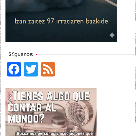
Síguenos
F
T
F
a
w
e
c
i
e
e
t
d
b
t