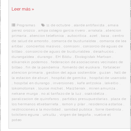
a
w
e
e
i
c
i
d
n
a
Leer más »
e
t
d
e
s
b
t
i
a
p
o
e
t
m
o
o
r
e
r
Programas
11 de octubre
,
alarde antifaxista
,
amaia
k
a
perez orozco
,
ampa colegio garcia rivero
,
arrakala
,
atencion
primaria
,
atencion telefonica
,
autocritica
,
azet
,
basa
,
centro
de salud de amoroto
,
comarca de busturialdea
,
comarca de lea
artibai
,
conciertos masivos
,
connsoni
,
consorcio de aguas de
bilbao
,
consorcio de aguas de busturialdea
,
desahucios
,
durangaldea
,
durango
,
EH Bildu
,
Ekologistak Martxan
,
elkarrekin podemos
,
federacion de asociaciones vecinales de
bilbao
,
fin de la pandemia
,
fomento del euskara
,
fortalecer
atencion primaria
,
gestion del agua sostenible
,
guzan
,
hall de
la estacion de atxuri
,
hospital de gernika
,
hospital de usansolo
,
hospital en durango
,
inversiones
,
kafe antzokia
,
lekeitio
,
lokomotorrak
,
louise michel
,
Maizterrak
,
miren amuriza
,
nekane murga
,
no al tarifazo de la luz
,
osakidetza
,
paralizacion de quirofanos
,
partidas presupuestarias
,
plaza de
los hermanos etxebarrieta
,
ramon y pilar
,
residencia astarloa
,
restricciones a la movilidad
,
sanidad publica
,
torre iberdrola
,
txikitero eguna
,
urkullu
,
virgen de begoña
,
vuelve el
poteo