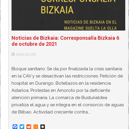
Noticias de Bizkaia: Corresponsalía Bizkaia 6
de octubre de 2021
2021.10.06
Bloque sanitario: Se da por finalizada la crisis sanitaria
en la CAV y se desactivan las restricciones. Petición de
hospital en Durango. Botellazos en la residencia
Astarloa. Protestas en Amoroto por la deficiente
atención primaria. La comarca de Busturialdea
privatiza el agua y se integra en el consorcio de aguas
de Bilbao. Actividad creciente contra…
F
T
R
M
D