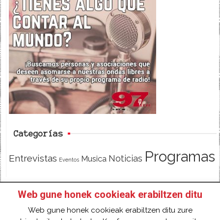
c
i
e
e
t
d
b
t
o
e
o
r
k
Categorías
Programas
Entrevistas
Noticias
Musica
Eventos
Web gune honek cookieak erabiltzen ditu
INICIO
HAZTE SOCI@!
FACEBOOK
Web gune honek cookieak erabiltzen ditu zure
TWITTER
CONTACTO
ACCESO