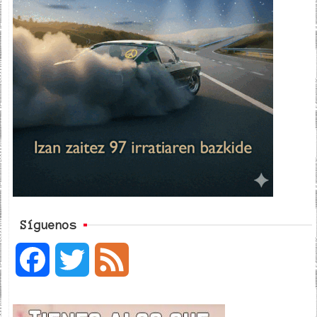
Síguenos
F
T
F
a
w
e