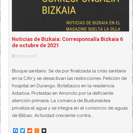
Noticias de Bizkaia: Corresponsalía Bizkaia 6
de octubre de 2021
2021.10.06
Bloque sanitario: Se da por finalizada la crisis sanitaria
en la CAV y se desactivan las restricciones. Petición de
hospital en Durango. Botellazos en la residencia
Astarloa. Protestas en Amoroto por la deficiente
atención primaria. La comarca de Busturialdea
privatiza el agua y se integra en el consorcio de aguas
de Bilbao. Actividad creciente contra…
F
T
R
M
D