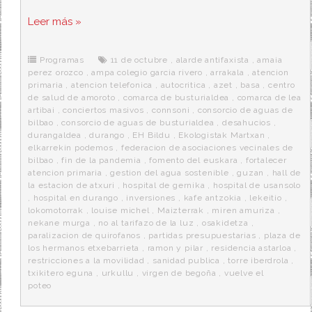
a
w
e
e
i
c
i
d
n
a
Leer más »
e
t
d
e
s
b
t
i
a
p
o
e
t
m
o
o
r
e
r
Programas
11 de octubre
,
alarde antifaxista
,
amaia
k
a
perez orozco
,
ampa colegio garcia rivero
,
arrakala
,
atencion
primaria
,
atencion telefonica
,
autocritica
,
azet
,
basa
,
centro
de salud de amoroto
,
comarca de busturialdea
,
comarca de lea
artibai
,
conciertos masivos
,
connsoni
,
consorcio de aguas de
bilbao
,
consorcio de aguas de busturialdea
,
desahucios
,
durangaldea
,
durango
,
EH Bildu
,
Ekologistak Martxan
,
elkarrekin podemos
,
federacion de asociaciones vecinales de
bilbao
,
fin de la pandemia
,
fomento del euskara
,
fortalecer
atencion primaria
,
gestion del agua sostenible
,
guzan
,
hall de
la estacion de atxuri
,
hospital de gernika
,
hospital de usansolo
,
hospital en durango
,
inversiones
,
kafe antzokia
,
lekeitio
,
lokomotorrak
,
louise michel
,
Maizterrak
,
miren amuriza
,
nekane murga
,
no al tarifazo de la luz
,
osakidetza
,
paralizacion de quirofanos
,
partidas presupuestarias
,
plaza de
los hermanos etxebarrieta
,
ramon y pilar
,
residencia astarloa
,
restricciones a la movilidad
,
sanidad publica
,
torre iberdrola
,
txikitero eguna
,
urkullu
,
virgen de begoña
,
vuelve el
poteo