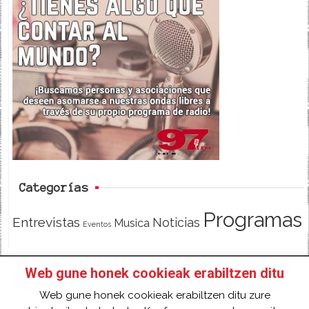
c
i
e
e
t
d
b
t
o
e
o
r
k
Categorías
Programas
Entrevistas
Noticias
Musica
Eventos
Web gune honek cookieak erabiltzen ditu
INICIO
HAZTE SOCI@!
FACEBOOK
Web gune honek cookieak erabiltzen ditu zure
TWITTER
CONTACTO
ACCESO