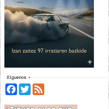
Síguenos
F
T
F
a
w
e