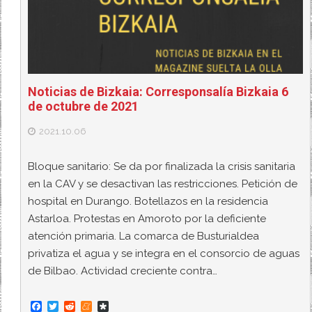
Noticias de Bizkaia: Corresponsalía Bizkaia 6
de octubre de 2021
2021.10.06
Bloque sanitario: Se da por finalizada la crisis sanitaria
en la CAV y se desactivan las restricciones. Petición de
hospital en Durango. Botellazos en la residencia
Astarloa. Protestas en Amoroto por la deficiente
atención primaria. La comarca de Busturialdea
privatiza el agua y se integra en el consorcio de aguas
de Bilbao. Actividad creciente contra…
F
T
R
M
D