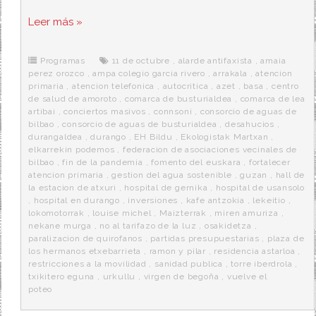
a
w
e
e
i
c
i
d
n
a
Leer más »
e
t
d
e
s
b
t
i
a
p
o
e
t
m
o
o
r
e
r
Programas
11 de octubre
,
alarde antifaxista
,
amaia
k
a
perez orozco
,
ampa colegio garcia rivero
,
arrakala
,
atencion
primaria
,
atencion telefonica
,
autocritica
,
azet
,
basa
,
centro
de salud de amoroto
,
comarca de busturialdea
,
comarca de lea
artibai
,
conciertos masivos
,
connsoni
,
consorcio de aguas de
bilbao
,
consorcio de aguas de busturialdea
,
desahucios
,
durangaldea
,
durango
,
EH Bildu
,
Ekologistak Martxan
,
elkarrekin podemos
,
federacion de asociaciones vecinales de
bilbao
,
fin de la pandemia
,
fomento del euskara
,
fortalecer
atencion primaria
,
gestion del agua sostenible
,
guzan
,
hall de
la estacion de atxuri
,
hospital de gernika
,
hospital de usansolo
,
hospital en durango
,
inversiones
,
kafe antzokia
,
lekeitio
,
lokomotorrak
,
louise michel
,
Maizterrak
,
miren amuriza
,
nekane murga
,
no al tarifazo de la luz
,
osakidetza
,
paralizacion de quirofanos
,
partidas presupuestarias
,
plaza de
los hermanos etxebarrieta
,
ramon y pilar
,
residencia astarloa
,
restricciones a la movilidad
,
sanidad publica
,
torre iberdrola
,
txikitero eguna
,
urkullu
,
virgen de begoña
,
vuelve el
poteo