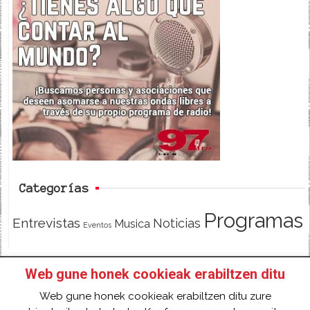
c
i
e
e
t
d
b
t
o
e
o
r
k
Categorías
Programas
Entrevistas
Noticias
Musica
Eventos
Web gune honek cookieak erabiltzen ditu
INICIO
HAZTE SOCI@!
FACEBOOK
Web gune honek cookieak erabiltzen ditu zure
TWITTER
CONTACTO
ACCESO