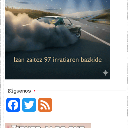
Síguenos
F
T
F
a
w
e