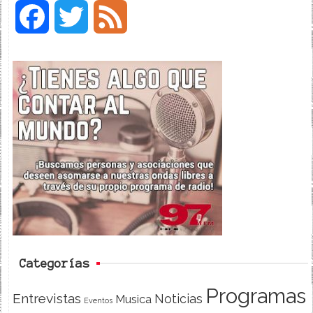
F
T
F
a
w
e
c
i
e
e
t
d
b
t
o
e
o
r
k
Categorías
Programas
Entrevistas
Noticias
Musica
Eventos