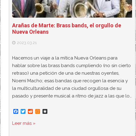
Arañas de Marte: Brass bands, el orgullo de
Nueva Orleans
2023.03.21
Hacemos un viaje a la mítica Nueva Orleans para
hablar sobre las brass bands cumpliendo (no sin cierto
retraso) una petición de una de nuestras oyentes,
Noemí Macho; esas bandas que recogen la esencia y
la multiculturalidad de una ciudad orgullosa de su
pasado y presente musical a ritmo de jazz a las que lo…
F
T
R
M
D
a
w
e
e
i
c
i
d
n
a
Leer más »
e
t
d
e
s
b
t
i
a
p
o
e
t
m
o