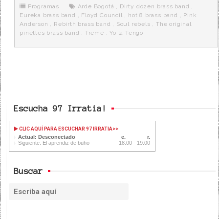
o
r
e
r
Programas
Arde Bogotá
,
Dirty dozen brass band
,
k
a
Eureka brass band
,
Floyd Council
,
hot 8 brass band
,
Pink
Anderson
,
Rebirth brass band
,
Soul rebels
,
The original
pinettes brass band
,
Tremé
,
Yo la Tengo
Escucha 97 Irratia!
CLIC AQUÍ PARA ESCUCHAR 97 IRRATIA
>>
Actual: Desconectado
Siguiente: El aprendiz de buho
18:00 - 19:00
Buscar